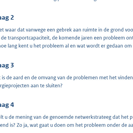
o
o
t
aag 2
t
het waar dat vanwege een gebrek aan ruimte in de grond voo
e
 de transportcapaciteit, de komende jaren een probleem ont
:
 hoe lang kent u het probleem al en wat wordt er gedaan om h
3
6
aag 3
K
b
 is de aard en de omvang van de problemen met het vinden
rgieprojecten aan te sluiten?
aag 4
lt u de mening van de genoemde netwerkstrateeg dat het 
end is? Zo ja, wat gaat u doen om het probleem onder de a