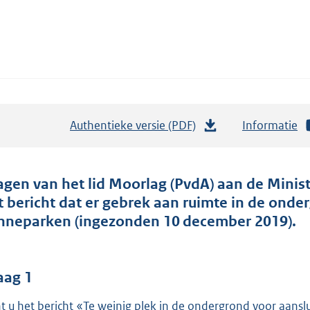
Authentieke versie (PDF)
b
Informatie
e
s
t
agen van het lid Moorlag (PvdA) aan de Minis
a
t bericht dat er gebrek aan ruimte in de onde
n
nneparken (ingezonden 10 december 2019).
d
s
g
aag 1
r
t u het bericht «Te weinig plek in de ondergrond voor aansl