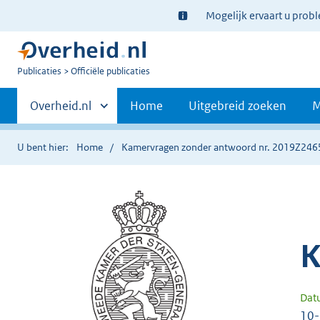
Ter
Mogelijk ervaart u prob
informatie:
U
Publicaties
Officiële publicaties
bent
Primaire
nu
Andere
Overheid.nl
Home
Uitgebreid zoeken
M
hier:
sites
navigatie
binnen
U bent hier:
Home
Kamervragen zonder antwoord nr. 2019Z246
K
Dat
10-