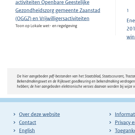
activiteiten Openbare Geestelijke
Gezondheidszorg gemeente Zaanstad
1
(OGGZ) en Vrijwilligersactiviteiten
Ene
Toon op Lokale wet- en regelgeving
20
win
Toeslagenverordening Wet investeren in
jongeren Zaanstad 2009
Toon op Lokale wet- en regelgeving
De hier aangeboden pdf-bestanden van het Staatsblad, Staatscourant, Tract
Disclaimer
Bekendmakingswet en de Rijkswet goedkeuring en bekendmaking verdragen voor
hebben; de hier aangeboden elektronische versies daarvan worden bij wijze 
Over deze website
Informat
Contact
Privacy 
English
Toeganke