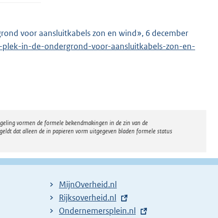
grond voor aansluitkabels zon en wind», 6 december
g-plek-in-de-ondergrond-voor-aansluitkabels-zon-en-
regeling vormen de formele bekendmakingen in de zin van de
eldt dat alleen de in papieren vorm uitgegeven bladen formele status
MijnOverheid.nl
E
Rijksoverheid.nl
x
E
Ondernemersplein.nl