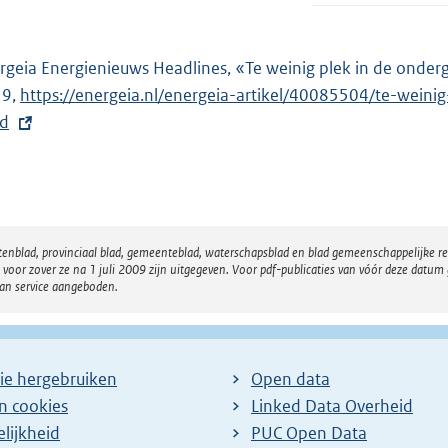
rgeia Energienieuws Headlines, «Te weinig plek in de onder
19,
E
https://energeia.nl/energeia-artikel/40085504/te-weini
d
x
t
e
r
n
atenblad, provinciaal blad, gemeenteblad, waterschapsblad en blad gemeenschappelijke 
e
 zover ze na 1 juli 2009 zijn uitgegeven. Voor pdf-publicaties van vóór deze datum g
l
van service aangeboden.
i
n
k
ie hergebruiken
Open data
:
en cookies
Linked Data Overheid
lijkheid
PUC Open Data