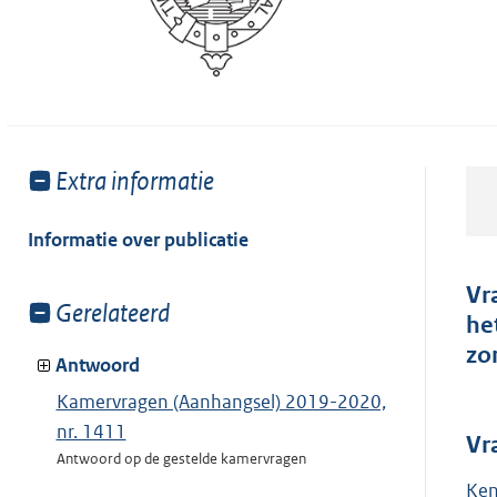
Toon
Extra informatie
meer
van:
Informatie over publicatie
Vr
Toon
Gerelateerd
he
meer
zo
van:
Antwoord
Kamervragen (Aanhangsel) 2019-2020,
nr. 1411
Vr
Antwoord op de gestelde kamervragen
Ken