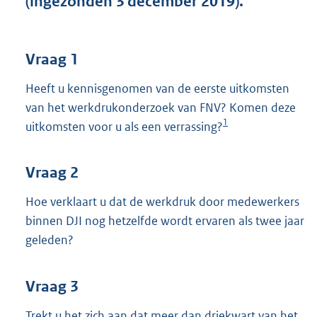
(ingezonden 3 december 2019).
t
t
e
:
Vraag 1
3
7
Heeft u kennisgenomen van de eerste uitkomsten
K
van het werkdrukonderzoek van FNV? Komen deze
b
1
uitkomsten voor u als een verrassing?
Vraag 2
Hoe verklaart u dat de werkdruk door medewerkers
binnen DJI nog hetzelfde wordt ervaren als twee jaar
geleden?
Vraag 3
Trekt u het zich aan dat meer dan driekwart van het