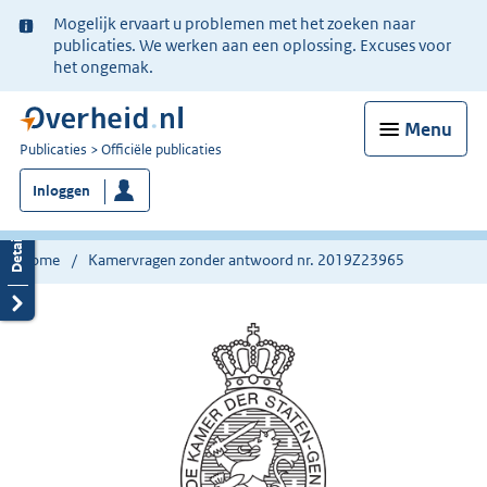
Ter
Mogelijk ervaart u problemen met het zoeken naar
informatie:
publicaties. We werken aan een oplossing. Excuses voor
het ongemak.
Menu
U
Publicaties
Officiële publicaties
bent
Inloggen
nu
hier:
Home
Kamervragen zonder antwoord nr. 2019Z23965