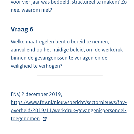
voor vier jaar was bedoeld, structureel te maken? Zo
nee, waarom niet?
Vraag 6
Welke maatregelen bent u bereid te nemen,
aanvullend op het huidige beleid, om de werkdruk
binnen de gevangenissen te verlagen en de
veiligheid te verhogen?
1
FNV, 2 december 2019,
E
https://www.fnv.nl/nieuwsbericht/sectornieuws/fnv-
x
overheid/2019/11/werkdruk-gevangenispersoneel-
t
toegenomen
e
r