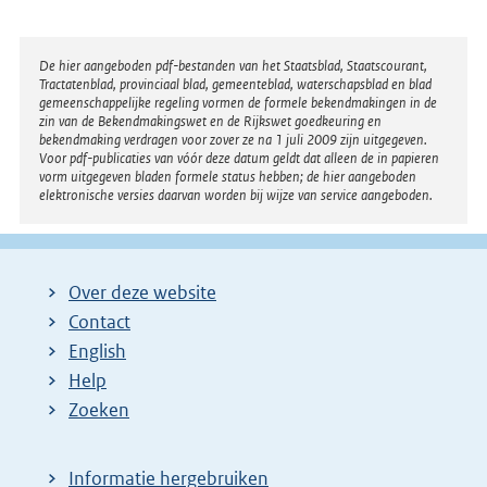
n
e
l
Disclaimer
De hier aangeboden pdf-bestanden van het Staatsblad, Staatscourant,
Tractatenblad, provinciaal blad, gemeenteblad, waterschapsblad en blad
i
gemeenschappelijke regeling vormen de formele bekendmakingen in de
n
zin van de Bekendmakingswet en de Rijkswet goedkeuring en
bekendmaking verdragen voor zover ze na 1 juli 2009 zijn uitgegeven.
k
Voor pdf-publicaties van vóór deze datum geldt dat alleen de in papieren
:
vorm uitgegeven bladen formele status hebben; de hier aangeboden
elektronische versies daarvan worden bij wijze van service aangeboden.
Over deze website
Contact
English
Help
Zoeken
Informatie hergebruiken