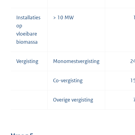
Installaties
> 10 MW
op
vloeibare
biomassa
Vergisting
Monomestvergisting
2
Co-vergisting
1
Overige vergisting