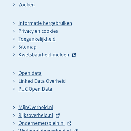
Zoeken
Informatie hergebruiken
Privacy en cookies
Toegankelijkheid
Sitemap
E
Kwetsbaarheid melden
x
t
Open data
e
Linked Data Overheid
r
PUC Open Data
n
e
MijnOverheid.nl
l
E
Rijksoverheid.nl
i
x
E
Ondernemersplein.nl
n