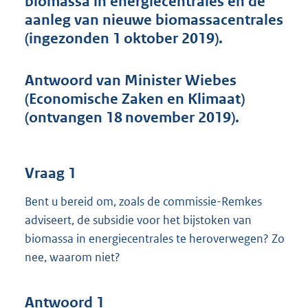
biomassa in energiecentrales en de
t
aanleg van nieuwe biomassacentrales
t
e
(ingezonden 1 oktober 2019).
:
6
1
Antwoord van Minister Wiebes
K
(Economische Zaken en Klimaat)
b
(ontvangen 18 november 2019).
Vraag 1
Bent u bereid om, zoals de commissie-Remkes
adviseert, de subsidie voor het bijstoken van
biomassa in energiecentrales te heroverwegen? Zo
nee, waarom niet?
Antwoord 1