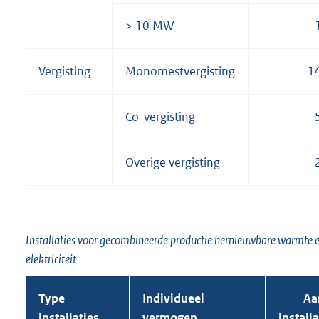
> 10 MW
Vergisting
Monomestvergisting
1
Co-vergisting
Overige vergisting
Installaties voor gecombineerde productie hernieuwbare warmte 
elektriciteit
Type
Individueel
Aa
installaties
vermogen
installa