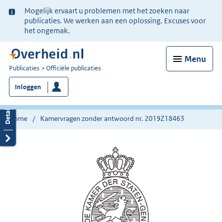
Ter
Mogelijk ervaart u problemen met het zoeken naar
informatie:
publicaties. We werken aan een oplossing. Excuses voor
het ongemak.
Menu
U
Publicaties
Officiële publicaties
bent
Inloggen
nu
hier:
Home
Kamervragen zonder antwoord nr. 2019Z18463