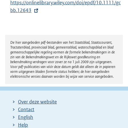
E
https://onlinelibrary.wiley.com/doi/epdf/10.1111/gc
x
bb.12643
t
e
r
n
Disclaimer
De hier aangeboden pdf-bestanden van het Staatsblad, Staatscourant,
Tractatenblad, provinciaal blad, gemeenteblad, waterschapsblad en blad
e
gemeenschappelijke regeling vormen de formele bekendmakingen in de
l
zin van de Bekendmakingswet en de Rijkswet goedkeuring en
bekendmaking verdragen voor zover ze na 1 juli 2009 zijn uitgegeven.
i
Voor pdf-publicaties van vóór deze datum geldt dat alleen de in papieren
n
vorm uitgegeven bladen formele status hebben; de hier aangeboden
elektronische versies daarvan worden bij wijze van service aangeboden.
k
:
Over deze website
Contact
English
Help