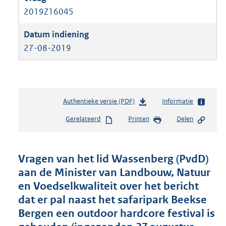
2019Z16045
27-08-2019
Authentieke versie (PDF)
b
Informatie
e
Gerelateerd
Printen
Delen
s
t
a
n
Vragen van het lid Wassenberg (PvdD)
d
aan de Minister van Landbouw, Natuur
s
en Voedselkwaliteit over het bericht
g
r
dat er pal naast het safaripark Beekse
o
Bergen een outdoor hardcore festival is
o