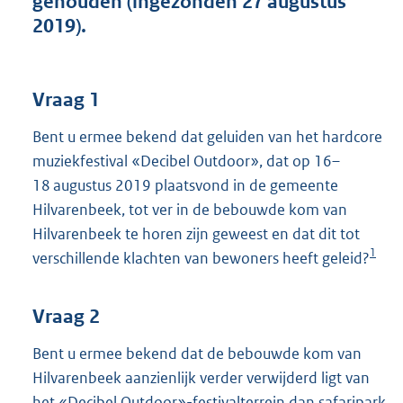
gehouden (ingezonden 27 augustus
t
2019).
t
e
:
3
Vraag 1
9
K
Bent u ermee bekend dat geluiden van het hardcore
b
muziekfestival «Decibel Outdoor», dat op 16–
18 augustus 2019 plaatsvond in de gemeente
Hilvarenbeek, tot ver in de bebouwde kom van
Hilvarenbeek te horen zijn geweest en dat dit tot
1
verschillende klachten van bewoners heeft geleid?
Vraag 2
Bent u ermee bekend dat de bebouwde kom van
Hilvarenbeek aanzienlijk verder verwijderd ligt van
het «Decibel Outdoor»-festivalterrein dan safaripark