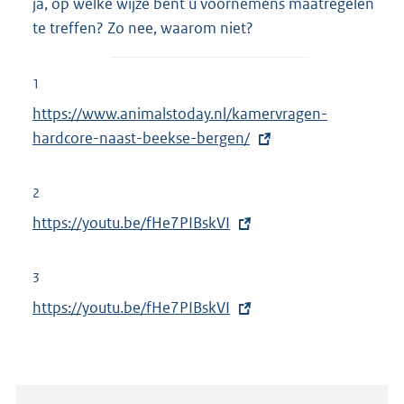
ja, op welke wijze bent u voornemens maatregelen
te treffen? Zo nee, waarom niet?
1
E
https://www.animalstoday.nl/kamervragen-
x
hardcore-naast-beekse-bergen/
t
e
2
r
E
https://youtu.be/fHe7PIBskVI
n
x
e
t
3
l
e
E
https://youtu.be/fHe7PIBskVI
i
r
x
n
n
t
k
e
e
:
l