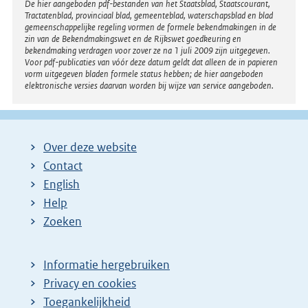
r
Disclaimer
De hier aangeboden pdf-bestanden van het Staatsblad, Staatscourant,
i
Tractatenblad, provinciaal blad, gemeenteblad, waterschapsblad en blad
n
n
gemeenschappelijke regeling vormen de formele bekendmakingen in de
e
zin van de Bekendmakingswet en de Rijkswet goedkeuring en
k
bekendmaking verdragen voor zover ze na 1 juli 2009 zijn uitgegeven.
l
Voor pdf-publicaties van vóór deze datum geldt dat alleen de in papieren
:
i
vorm uitgegeven bladen formele status hebben; de hier aangeboden
elektronische versies daarvan worden bij wijze van service aangeboden.
n
k
:
Over deze website
Contact
English
Help
Zoeken
Informatie hergebruiken
Privacy en cookies
Toegankelijkheid