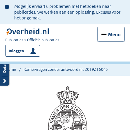
Ter
Mogelijk ervaart u problemen met het zoeken naar
informatie:
publicaties. We werken aan een oplossing. Excuses voor
het ongemak.
Menu
U
Publicaties
Officiële publicaties
bent
Inloggen
nu
hier:
Home
Kamervragen zonder antwoord nr. 2019Z16045