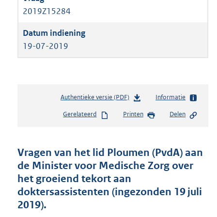
2019Z15284
19-07-2019
Authentieke versie (PDF)
b
Informatie
e
Gerelateerd
Printen
Delen
s
t
a
n
Vragen van het lid Ploumen (PvdA) aan
d
de Minister voor Medische Zorg over
s
het groeiend tekort aan
g
r
doktersassistenten (ingezonden 19 juli
o
2019).
o