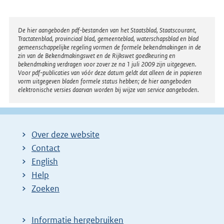
e
r
n
Disclaimer
De hier aangeboden pdf-bestanden van het Staatsblad, Staatscourant,
Tractatenblad, provinciaal blad, gemeenteblad, waterschapsblad en blad
e
gemeenschappelijke regeling vormen de formele bekendmakingen in de
l
zin van de Bekendmakingswet en de Rijkswet goedkeuring en
bekendmaking verdragen voor zover ze na 1 juli 2009 zijn uitgegeven.
i
Voor pdf-publicaties van vóór deze datum geldt dat alleen de in papieren
n
vorm uitgegeven bladen formele status hebben; de hier aangeboden
elektronische versies daarvan worden bij wijze van service aangeboden.
k
:
Over deze website
Contact
English
Help
Zoeken
Informatie hergebruiken