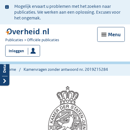
Ter
Mogelijk ervaart u problemen met het zoeken naar
informatie:
publicaties. We werken aan een oplossing. Excuses voor
het ongemak.
Menu
U
Publicaties
Officiële publicaties
bent
Inloggen
nu
hier:
Home
Kamervragen zonder antwoord nr. 2019Z15284