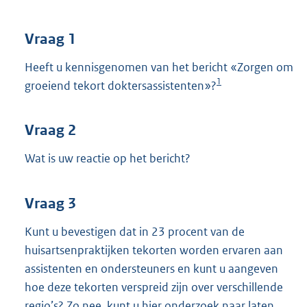
t
t
e
Vraag 1
:
3
Heeft u kennisgenomen van het bericht «Zorgen om
6
1
groeiend tekort doktersassistenten»?
K
b
Vraag 2
Wat is uw reactie op het bericht?
Vraag 3
Kunt u bevestigen dat in 23 procent van de
huisartsenpraktijken tekorten worden ervaren aan
assistenten en ondersteuners en kunt u aangeven
hoe deze tekorten verspreid zijn over verschillende
regio’s? Zo nee, kunt u hier onderzoek naar laten