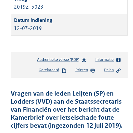
2019Z15023
12-07-2019
Authentieke versie (PDF)
b
Informatie
e
Gerelateerd
Printen
Delen
s
t
a
n
Vragen van de leden Leijten (SP) en
d
Lodders (VVD) aan de Staatssecretaris
s
van Financiën over het bericht dat de
g
r
Kamerbrief over letselschade foute
o
cijfers bevat (ingezonden 12 juli 2019).
o