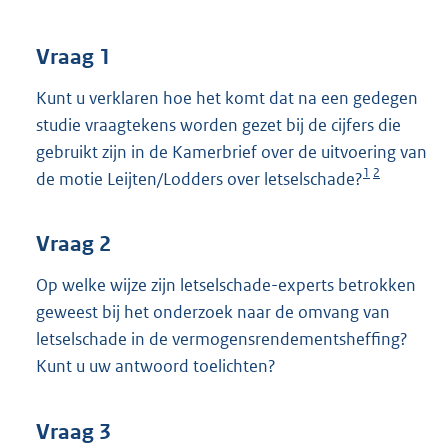
t
t
e
Vraag 1
:
3
Kunt u verklaren hoe het komt dat na een gedegen
6
studie vraagtekens worden gezet bij de cijfers die
K
gebruikt zijn in de Kamerbrief over de uitvoering van
b
1
2
de motie Leijten/Lodders over letselschade?
Vraag 2
Op welke wijze zijn letselschade-experts betrokken
geweest bij het onderzoek naar de omvang van
letselschade in de vermogensrendementsheffing?
Kunt u uw antwoord toelichten?
Vraag 3