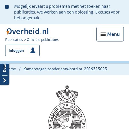
Ter
Mogelijk ervaart u problemen met het zoeken naar
informatie:
publicaties. We werken aan een oplossing. Excuses voor
het ongemak.
Menu
U
Publicaties
Officiële publicaties
bent
Inloggen
nu
hier:
Home
Kamervragen zonder antwoord nr. 2019Z15023