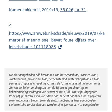
e
Kamerstukken II, 2019/19,
35 026, nr. 71
r
n
e
2
l
E
https://www.amweb.nl/schade/nieuws/2019/07/ka
i
x
merbrief-menno-snel-bevat-foute-cijfers-over-
n
t
letselschade-101118023
k
e
:
r
n
e
Disclaimer
De hier aangeboden pdf-bestanden van het Staatsblad, Staatscourant,
Tractatenblad, provinciaal blad, gemeenteblad, waterschapsblad en blad
l
gemeenschappelijke regeling vormen de formele bekendmakingen in de
i
zin van de Bekendmakingswet en de Rijkswet goedkeuring en
bekendmaking verdragen voor zover ze na 1 juli 2009 zijn uitgegeven.
n
Voor pdf-publicaties van vóór deze datum geldt dat alleen de in papieren
k
vorm uitgegeven bladen formele status hebben; de hier aangeboden
elektronische versies daarvan worden bij wijze van service aangeboden.
: