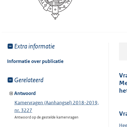
Toon
Extra informatie
meer
van:
Informatie over publicatie
Vr
Toon
Gerelateerd
Me
meer
he
van:
Antwoord
Kamervragen (Aanhangsel) 2018-2019,
nr. 3227
Vr
Antwoord op de gestelde kamervragen
Hee