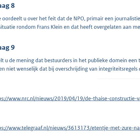
aag 8
 oordeelt u over het feit dat de NPO, primair een journalist
situatie rondom Frans Klein en dat heeft overgelaten aan m
aag 9
lt u de mening dat bestuurders in het publieke domein een t
en niet wenselijk dat bij overschrijding van integriteitsregel
ps://www.nrc.nl/nieuws/2019/04/19/de-thaise-constructie-v
ps://www.telegraaf.nl/nieuws/3613173/etentje-met-zure-n