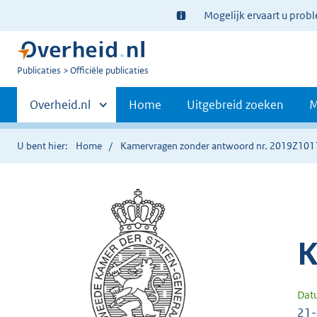
Ter
Mogelijk ervaart u prob
informatie:
U
Publicaties
Officiële publicaties
bent
Primaire
nu
Andere
Overheid.nl
Home
Uitgebreid zoeken
M
hier:
sites
navigatie
binnen
U bent hier:
Home
Kamervragen zonder antwoord nr. 2019Z101
K
Dat
21-