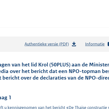
Authentieke versie (PDF)
b
Informatie
e
s
t
agen van het lid Krol (50PLUS) aan de Ministe
a
dia over het bericht dat een NPO-topman be
n
t bericht over de declaraties van de NPO-dire
d
s
g
aag 1
r
ft u kennisgenomen van het bericht «De Thaise constructie v