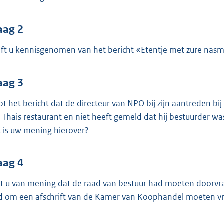
o
o
t
aag 2
t
ft u kennisgenomen van het bericht «Etentje met zure nas
e
:
aag 3
3
8
pt het bericht dat de directeur van NPO bij zijn aantreden b
K
 Thais restaurant en niet heeft gemeld dat hij bestuurder w
b
 is uw mening hierover?
aag 4
t u van mening dat de raad van bestuur had moeten doorvra
d om een afschrift van de Kamer van Koophandel moeten v