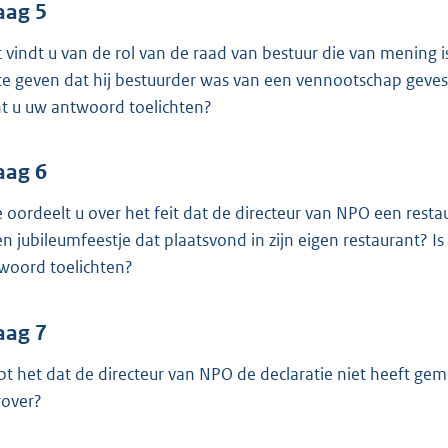
aag 5
 vindt u van de rol van de raad van bestuur die van mening 
te geven dat hij bestuurder was van een vennootschap gevest
t u uw antwoord toelichten?
aag 6
 oordeelt u over het feit dat de directeur van NPO een resta
en jubileumfeestje dat plaatsvond in zijn eigen restaurant? I
woord toelichten?
aag 7
pt het dat de directeur van NPO de declaratie niet heeft gem
rover?