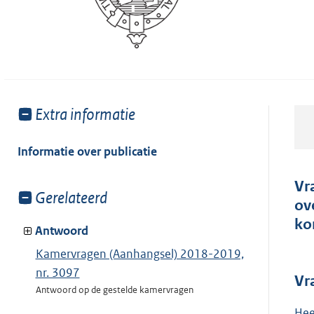
Toon
Extra informatie
meer
van:
Informatie over publicatie
Vr
Toon
Gerelateerd
ov
meer
ko
van:
Antwoord
Kamervragen (Aanhangsel) 2018-2019,
nr. 3097
Vr
Antwoord op de gestelde kamervragen
Hee