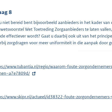
aag 8
u niet bereid bent bijvoorbeeld aanbieders in het kader v
 wetsvoorstel Wet Toetreding Zorgaanbieders te laten vallen
ude effectiever wordt? Gaat u daarbij ook uit van het princip
rbij zorgdragen voor meer uniformiteit in die aanpak door
ps://www.tubantia.nl/regio/waarom-foute-zorgonderneme
men~a7e7809d/
ps://www.skipr.nl/actueel/id38322-foute-zorgondernemers