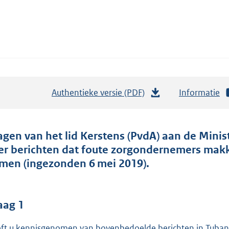
Authentieke versie (PDF)
b
Informatie
e
s
t
agen van het lid Kerstens (PvdA) aan de Minis
a
er berichten dat foute zorgondernemers mak
n
men (ingezonden 6 mei 2019).
d
s
g
aag 1
r
ft u kennisgenomen van bovenbedoelde berichten in Tubant