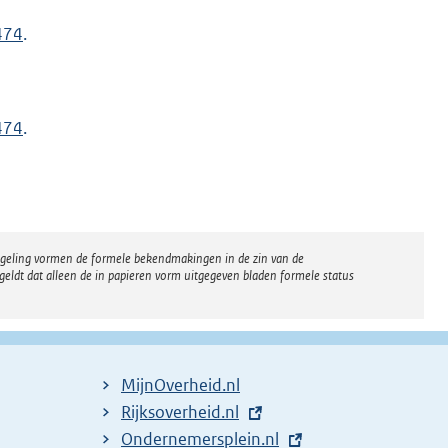
474
.
474
.
regeling vormen de formele bekendmakingen in de zin van de
eldt dat alleen de in papieren vorm uitgegeven bladen formele status
MijnOverheid.nl
E
Rijksoverheid.nl
x
E
Ondernemersplein.nl