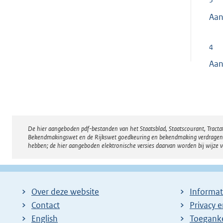
3
l
e
Aan
i
r
n
n
k
4
e
:
Aan
l
i
n
k
:
De hier aangeboden pdf-bestanden van het Staatsblad, Staatscourant, Tract
Disclaimer
Bekendmakingswet en de Rijkswet goedkeuring en bekendmaking verdragen voor
hebben; de hier aangeboden elektronische versies daarvan worden bij wijze 
Over deze website
Informat
Contact
Privacy 
English
Toeganke