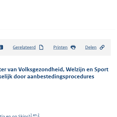
Gerelateerd
Printen
Delen
ter van Volksgezondheid, Welzijn en Sport
kelijk door aanbestedingsprocedures
1
2
en
ia en op Skipr?