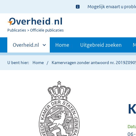
Ter
Mogelijk ervaart u prob
informatie:
U
Publicaties
Officiële publicaties
bent
Primaire
nu
Andere
Overheid.nl
Home
Uitgebreid zoeken
M
hier:
sites
navigatie
binnen
U bent hier:
Home
Kamervragen zonder antwoord nr. 2019Z090
K
Dat
06-