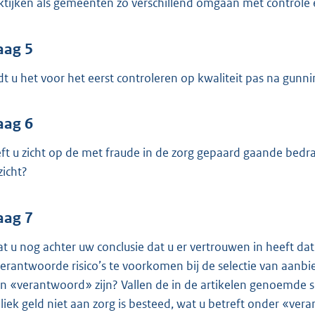
ktijken als gemeenten zo verschillend omgaan met controle 
aag 5
dt u het voor het eerst controleren op kwaliteit pas na gunn
aag 6
ft u zicht op de met fraude in de zorg gepaard gaande bedr
zicht?
aag 7
at u nog achter uw conclusie dat u er vertrouwen in heeft
erantwoorde risico’s te voorkomen bij de selectie van aanbi
n «verantwoord» zijn? Vallen de in de artikelen genoemde s
liek geld niet aan zorg is besteed, wat u betreft onder «ve