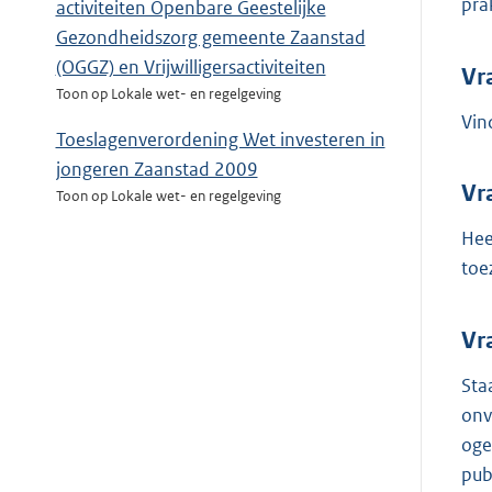
pra
activiteiten Openbare Geestelijke
Gezondheidszorg gemeente Zaanstad
(OGGZ) en Vrijwilligersactiviteiten
Vr
Toon op Lokale wet- en regelgeving
Vin
Toeslagenverordening Wet investeren in
jongeren Zaanstad 2009
Vr
Toon op Lokale wet- en regelgeving
Hee
toe
Vr
Sta
onv
oge
pub