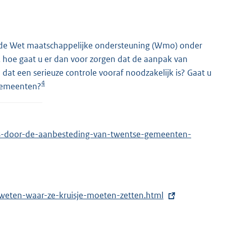
an de Wet maatschappelijke ondersteuning (Wmo) onder
, hoe gaat u er dan voor zorgen dat de aanpak van
e dat een serieuze controle vooraf noodzakelijk is? Gaat u
4
 gemeenten?
rs-door-de-aanbesteding-van-twentse-gemeenten-
-weten-waar-ze-kruisje-moeten-zetten.html