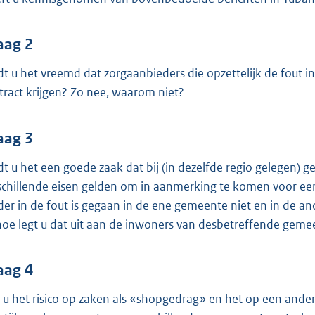
o
o
t
aag 2
t
dt u het vreemd dat zorgaanbieders die opzettelijk de fout 
e
tract krijgen? Zo nee, waarom niet?
:
3
9
aag 3
K
dt u het een goede zaak dat bij (in dezelfde regio gelegen) 
b
schillende eisen gelden om in aanmerking te komen voor ee
der in de fout is gegaan in de ene gemeente niet en in de an
 hoe legt u dat uit aan de inwoners van desbetreffende gem
aag 4
t u het risico op zaken als «shopgedrag» en het op een ande