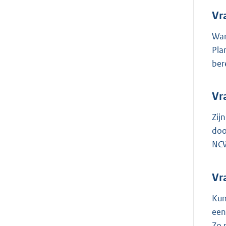
Vr
Wan
Pla
ber
Vr
Zij
doo
NCW
Vr
Kun
een
Zo 