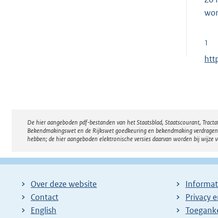
wor
1
E
htt
x
t
e
r
De hier aangeboden pdf-bestanden van het Staatsblad, Staatscourant, Tract
Disclaimer
n
Bekendmakingswet en de Rijkswet goedkeuring en bekendmaking verdragen voor
e
hebben; de hier aangeboden elektronische versies daarvan worden bij wijze 
l
i
n
Over deze website
Informat
k
Contact
Privacy 
:
English
Toeganke