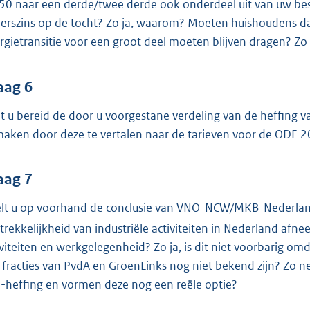
50 naar een derde/twee derde ook onderdeel uit van uw bes
erszins op de tocht? Zo ja, waarom? Moeten huishoudens dan
rgietransitie voor een groot deel moeten blijven dragen? Z
aag 6
t u bereid de door u voorgestane verdeling van de heffing 
maken door deze te vertalen naar de tarieven voor de ODE 
aag 7
lt u op voorhand de conclusie van VNO-NCW/MKB-Nederlan
trekkelijkheid van industriële activiteiten in Nederland af
iviteiten en werkgelegenheid? Zo ja, is dit niet voorbarig 
 fracties van PvdA en GroenLinks nog niet bekend zijn? Zo n
-heffing en vormen deze nog een reële optie?
2