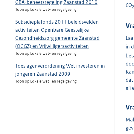
GBA-beheersregeling Zaanstad 2010
CO
Toon op Lokale wet- en regelgeving
Subsidieplafonds 2011 beleidsvelden
Vr
activiteiten Openbare Geestelijke
Laa
Gezondheidszorg gemeente Zaanstad
(OGGZ) en Vrijwilligersactiviteiten
in 
Toon op Lokale wet- en regelgeving
bet
doo
Toeslagenverordening Wet investeren in
Kam
jongeren Zaanstad 2009
dat
Toon op Lokale wet- en regelgeving
eff
Vr
Mak
gev