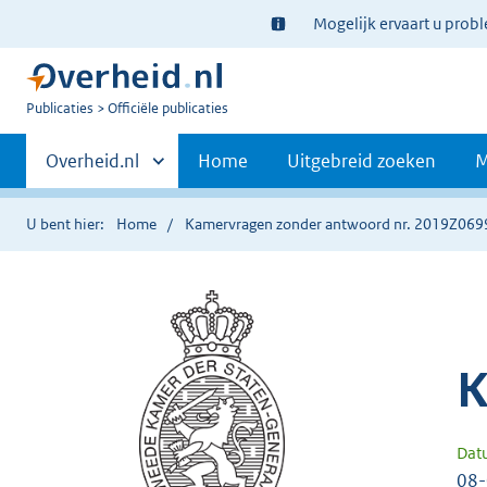
Ter
Mogelijk ervaart u prob
informatie:
U
Publicaties
Officiële publicaties
bent
Primaire
nu
Andere
Overheid.nl
Home
Uitgebreid zoeken
M
hier:
sites
navigatie
binnen
U bent hier:
Home
Kamervragen zonder antwoord nr. 2019Z069
K
Dat
08-