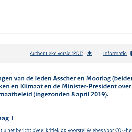
Authentieke versie (PDF)
b
Informatie
e
s
t
agen van de leden Asscher en Moorlag (beide
a
ken en Klimaat en de Minister-President over
n
imaatbeleid (ingezonden 8 april 2019).
d
s
g
aag 1
r
t u het bericht «Veel kritiek op voorstel Wiebes voor CO
-he
2