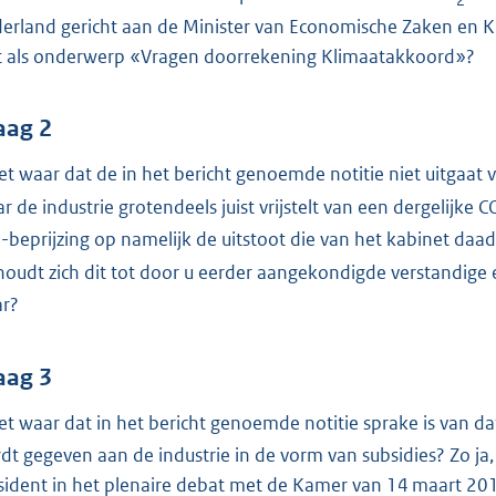
o
erland gericht aan de Minister van Economische Zaken en 
o
 als onderwerp «Vragen doorrekening Klimaatakkoord»?
t
t
e
aag 2
:
het waar dat de in het bericht genoemde notitie niet uitgaat 
4
r de industrie grotendeels juist vrijstelt van een dergelijke C
0
-beprijzing op namelijk de uitstoot die van het kabinet daa
K
2
b
houdt zich dit tot door u eerder aangekondigde verstandige 
r?
aag 3
het waar dat in het bericht genoemde notitie sprake is van d
dt gegeven aan de industrie in de vorm van subsidies? Zo ja,
sident in het plenaire debat met de Kamer van 14 maart 201