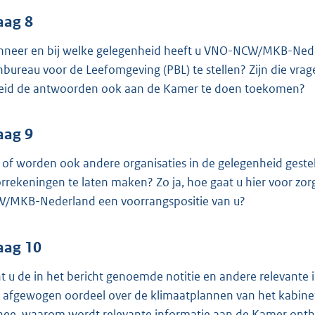
aag 8
neer en bij welke gelegenheid heeft u VNO-NCW/MKB-Nede
nbureau voor de Leefomgeving (PBL) te stellen? Zijn die vra
eid de antwoorden ook aan de Kamer te doen toekomen?
aag 9
n of worden ook andere organisaties in de gelegenheid geste
rrekeningen te laten maken? Zo ja, hoe gaat u hier voor zo
/MKB-Nederland een voorrangspositie van u?
aag 10
t u de in het bericht genoemde notitie en andere relevant
 afgewogen oordeel over de klimaatplannen van het kabinet
nee, waarom wordt relevante informatie aan de Kamer onth