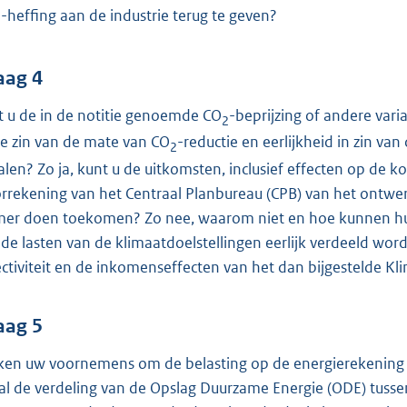
-heffing aan de industrie terug te geven?
2
aag 4
t u de in de notitie genoemde CO
-beprijzing of andere var
2
de zin van de mate van CO
-reductie en eerlijkheid in zin va
2
alen? Zo ja, kunt u de uitkomsten, inclusief effecten op de 
rrekening van het Centraal Planbureau (CPB) van het ontw
er doen toekomen? Zo nee, waarom niet en hoe kunnen hui
 de lasten van de klimaatdoelstellingen eerlijk verdeeld w
ectiviteit en de inkomenseffecten van het dan bijgestelde K
aag 5
en uw voornemens om de belasting op de energierekening vo
al de verdeling van de Opslag Duurzame Energie (ODE) tusse