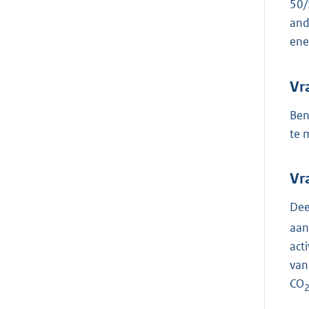
50/
and
ene
Vr
Ben
te 
Vr
Dee
aan
act
van
CO