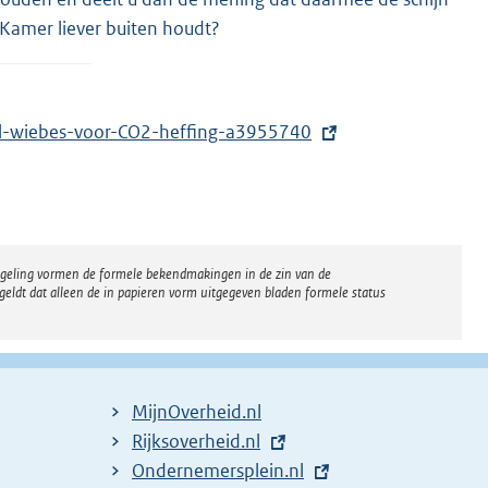
 Kamer liever buiten houdt?
tel-wiebes-voor-CO2-heffing-a3955740
regeling vormen de formele bekendmakingen in de zin van de
eldt dat alleen de in papieren vorm uitgegeven bladen formele status
MijnOverheid.nl
E
Rijksoverheid.nl
x
E
Ondernemersplein.nl