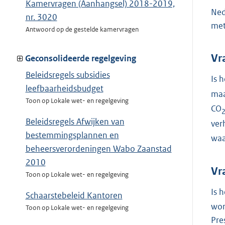
Kamervragen (Aanhangsel) 2018-2019,
Ned
nr. 3020
met
Antwoord op de gestelde kamervragen
Vr
Geconsolideerde regelgeving
Beleidsregels subsidies
Is 
leefbaarheidsbudget
maa
Toon op Lokale wet- en regelgeving
CO
Beleidsregels Afwijken van
ver
bestemmingsplannen en
waa
beheersverordeningen Wabo Zaanstad
2010
Vr
Toon op Lokale wet- en regelgeving
Is 
Schaarstebeleid Kantoren
wor
Toon op Lokale wet- en regelgeving
Pre