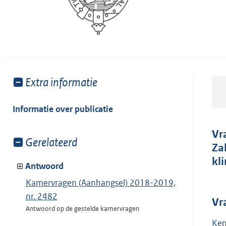
Toon
Extra informatie
meer
van:
Informatie over publicatie
Vr
Toon
Gerelateerd
Za
meer
kl
van:
Antwoord
Kamervragen (Aanhangsel) 2018-2019,
nr. 2482
Vr
Antwoord op de gestelde kamervragen
Ken