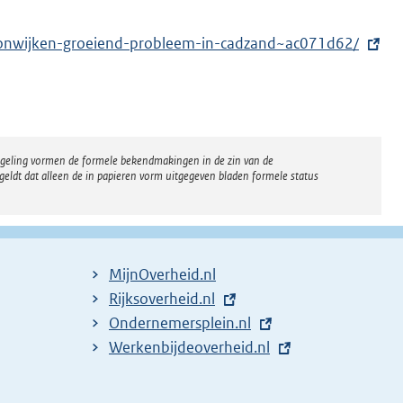
woonwijken-groeiend-probleem-in-cadzand~ac071d62/
regeling vormen de formele bekendmakingen in de zin van de
eldt dat alleen de in papieren vorm uitgegeven bladen formele status
MijnOverheid.nl
E
Rijksoverheid.nl
x
E
Ondernemersplein.nl
t
x
E
Werkenbijdeoverheid.nl
e
t
x
r
e
t