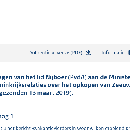
Authentieke versie (PDF)
b
Informatie
e
s
t
agen van het lid Nijboer (PvdA) aan de Minis
a
ninkrijksrelaties over het opkopen van Zeeu
n
ngezonden 13 maart 2019).
d
s
g
aag 1
r
t u het bericht «Vakantievierders in woonwijken groeiend 