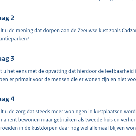
o
o
t
aag 2
t
lt u de mening dat dorpen aan de Zeeuwse kust zoals Cadzan
e
antieparken?
:
3
aag 3
7
K
t u het eens met de opvatting dat hierdoor de leefbaarheid 
b
pen er primair voor de mensen die er wonen zijn en niet voo
aag 4
lt u de zorg dat steeds meer woningen in kustplaatsen wor
manent bewonen maar gebruiken als tweede huis en verhur
roeiden in de kustdorpen daar nog wel allemaal blijven wo