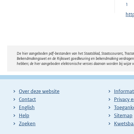
1
E
htt
x
t
e
r
De hier aangeboden pdf-bestanden van het Staatsblad, Staatscourant, Tract
Disclaimer
n
Bekendmakingswet en de Rijkswet goedkeuring en bekendmaking verdragen voor
e
hebben; de hier aangeboden elektronische versies daarvan worden bij wijze 
l
i
n
Over deze website
Informat
k
Contact
Privacy 
:
English
Toeganke
Help
Sitemap
Zoeken
E
Kwetsba
x