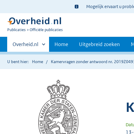
Ter
Mogelijk ervaart u prob
informatie:
U
Publicaties
Officiële publicaties
bent
Primaire
nu
Andere
Overheid.nl
Home
Uitgebreid zoeken
M
hier:
sites
navigatie
binnen
U bent hier:
Home
Kamervragen zonder antwoord nr. 2019Z049
K
Dat
13-