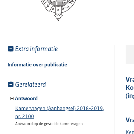
Toon
Extra informatie
meer
van:
Informatie over publicatie
Vr
Toon
Gerelateerd
Ko
meer
(i
van:
Antwoord
Kamervragen (Aanhangsel) 2018-2019,
nr. 2100
Vr
Antwoord op de gestelde kamervragen
Ken