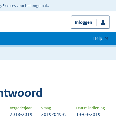
g. Excuses voor het ongemak.
Inloggen
Help
ntwoord
Vergaderjaar
Vraag
Datum indiening
2018-2019
2019Z04935
13-03-2019