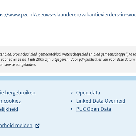
ps://www.pzc.nl/zeeuws-vlaanderen/vakantievierders-in-
atenblad, provinciaal blad, gemeenteblad, waterschapsblad en blad gemeenschappelijke 
 zover ze na 1 juli 2009 zijn uitgegeven. Voor pdf-publicaties van vóór deze datum g
van service aangeboden.
ie hergebruiken
Open data
en cookies
Linked Data Overheid
lijkheid
PUC Open Data
arheid melden