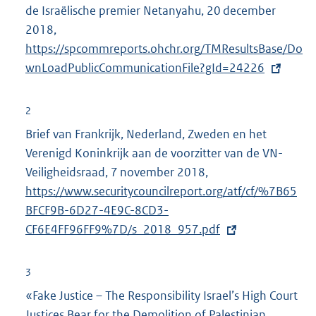
de Israëlische premier Netanyahu, 20 december
2018,
E
https://spcommreports.ohchr.org/TMResultsBase/Do
x
wnLoadPublicCommunicationFile?gId=24226
t
e
r
2
n
Brief van Frankrijk, Nederland, Zweden en het
e
Verenigd Koninkrijk aan de voorzitter van de VN-
l
Veiligheidsraad, 7 november 2018,
E
i
https://www.securitycouncilreport.org/atf/cf/%7B65
x
n
BFCF9B-6D27-4E9C-8CD3-
t
k
CF6E4FF96FF9%7D/s_2018_957.pdf
e
:
r
n
3
e
«Fake Justice – The Responsibility Israel’s High Court
l
Justices Bear for the Demolition of Palestinian