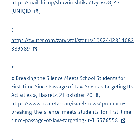
https://mailchi.mp/shovrimshtika/3zycvxz8jl?e=
x
n
[UNIQID
]
t
k
e
:
r
6
n
E
https://twitter.com/zarvivtal/status/1092442814082
e
x
883589
l
t
i
e
7
n
r
« Breaking the Silence Meets School Students for
k
n
First Time Since Passage of Law Seen as Targeting Its
:
e
Activities », Haaretz, 21 oktober 2018,
E
l
https://www.haaretz.com/israel-news/.premium-
x
i
breaking-the-silence-meets-students-for-first-time-
t
n
since-passage-of-law-targeting-it-1.6576558
e
k
r
:
n
8