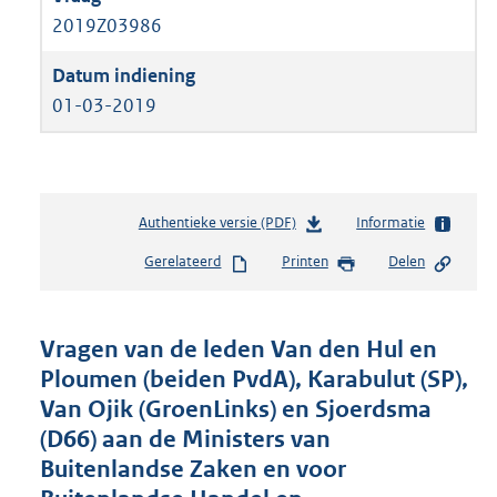
2019Z03986
01-03-2019
Authentieke versie (PDF)
b
Informatie
e
Gerelateerd
Printen
Delen
s
t
a
n
Vragen van de leden Van den Hul en
d
Ploumen (beiden PvdA), Karabulut (SP),
s
Van Ojik (GroenLinks) en Sjoerdsma
g
r
(D66) aan de Ministers van
o
Buitenlandse Zaken en voor
o