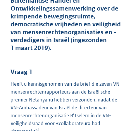
Buitenlandse Handel en
t
Ontwikkelingssamenwerking over de
t
e
krimpende bewegingsruimte,
:
democratische vrijheden en veiligheid
4
van mensenrechtenorganisaties en -
4
K
verdedigers in Israël (ingezonden
b
1 maart 2019).
Vraag 1
Heeft u kennisgenomen van de brief die zeven VN-
mensenrechtenrapporteurs aan de Israëlische
premier Netanyahu hebben verzonden, nadat de
VN-Ambassadeur van Israël de directeur van
mensenrechtenorganisatie B’Tselem in de VN-
Veiligheidsraad voor «collaborateur» had
1