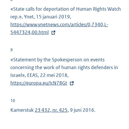
e
«State calls for deportation of Human Rights Watch
l
rep.», Ynet, 15 januari 2019,
E
i
https://www.ynetnews.com/articles/0,7340,L-
x
n
5447324,00.html
t
k
e
:
r
9
n
«Statement by the Spokesperson on events
e
concerning the work of human rights defenders in
l
Israel», EEAS, 22 mei 2018,
E
i
https://europa.eu/!cN78Gt
x
n
t
k
e
10
:
r
Kamerstuk
23 432, nr. 425
, 9 juni 2016.
n
e