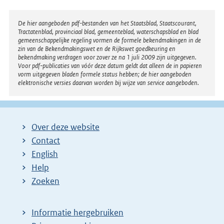
l
i
Disclaimer
De hier aangeboden pdf-bestanden van het Staatsblad, Staatscourant,
n
Tractatenblad, provinciaal blad, gemeenteblad, waterschapsblad en blad
k
gemeenschappelijke regeling vormen de formele bekendmakingen in de
zin van de Bekendmakingswet en de Rijkswet goedkeuring en
:
bekendmaking verdragen voor zover ze na 1 juli 2009 zijn uitgegeven.
Voor pdf-publicaties van vóór deze datum geldt dat alleen de in papieren
vorm uitgegeven bladen formele status hebben; de hier aangeboden
elektronische versies daarvan worden bij wijze van service aangeboden.
Over deze website
Contact
English
Help
Zoeken
Informatie hergebruiken