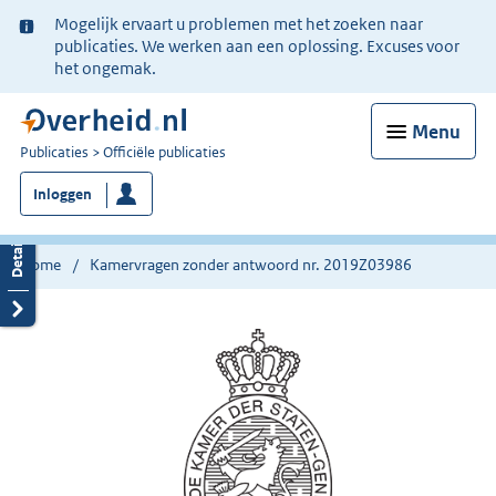
Ter
Mogelijk ervaart u problemen met het zoeken naar
informatie:
publicaties. We werken aan een oplossing. Excuses voor
het ongemak.
Menu
U
Publicaties
Officiële publicaties
bent
Inloggen
nu
hier:
Home
Kamervragen zonder antwoord nr. 2019Z03986