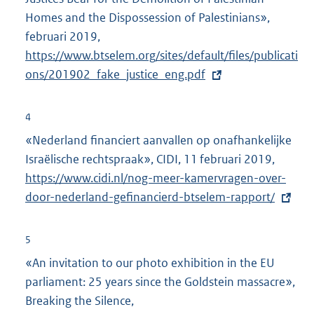
i
Homes and the Dispossession of Palestinians»,
n
februari 2019,
E
k
https://www.btselem.org/sites/default/files/publicati
x
:
ons/201902_fake_justice_eng.pdf
t
e
r
4
n
«Nederland financiert aanvallen op onafhankelijke
e
Israëlische rechtspraak», CIDI, 11 februari 2019,
E
l
https://www.cidi.nl/nog-meer-kamervragen-over-
x
i
door-nederland-gefinancierd-btselem-rapport/
t
n
e
k
r
5
:
n
«An invitation to our photo exhibition in the EU
e
parliament: 25 years since the Goldstein massacre»,
l
Breaking the Silence,
E
i