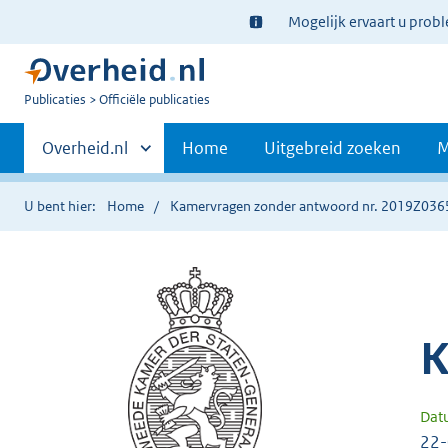
Ter
Mogelijk ervaart u prob
informatie:
U
Publicaties
Officiële publicaties
bent
Primaire
nu
Andere
Overheid.nl
Home
Uitgebreid zoeken
M
hier:
sites
navigatie
binnen
U bent hier:
Home
Kamervragen zonder antwoord nr. 2019Z036
K
Dat
22-