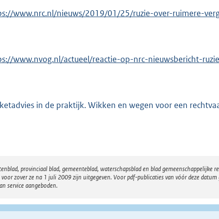
ps://www.nrc.nl/nieuws/2019/01/25/ruzie-over-ruimere-ve
ps://www.nvog.nl/actueel/reactie-op-nrc-nieuwsbericht-ruzi
ketadvies in de praktijk. Wikken en wegen voor een rechtva
atenblad, provinciaal blad, gemeenteblad, waterschapsblad en blad gemeenschappelijke 
 zover ze na 1 juli 2009 zijn uitgegeven. Voor pdf-publicaties van vóór deze datum g
van service aangeboden.