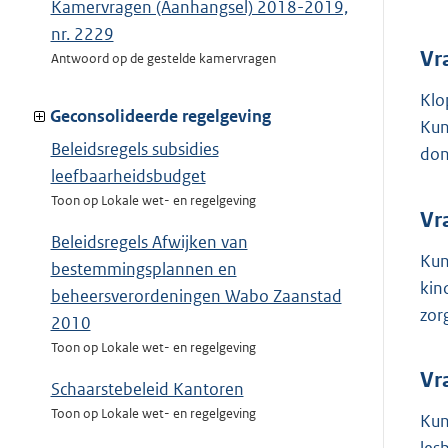
Kamervragen (Aanhangsel) 2018-2019,
nr. 2229
Vr
Antwoord op de gestelde kamervragen
Klo
Geconsolideerde regelgeving
Kun
Beleidsregels subsidies
don
leefbaarheidsbudget
Toon op Lokale wet- en regelgeving
Vr
Beleidsregels Afwijken van
Kun
bestemmingsplannen en
kin
beheersverordeningen Wabo Zaanstad
zor
2010
Toon op Lokale wet- en regelgeving
Vr
Schaarstebeleid Kantoren
Toon op Lokale wet- en regelgeving
Kun