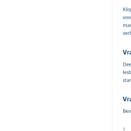
Klo
voo
man
ver
Vr
Dee
les
sta
Vr
Ben
1