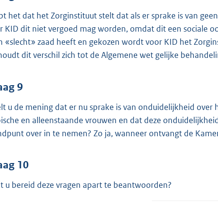
pt het dat het Zorginstituut stelt dat als er sprake is van ge
r KID dit niet vergoed mag worden, omdat dit een sociale oo
 «slecht» zaad heeft en gekozen wordt voor KID het Zorgins
houdt dit verschil zich tot de Algemene wet gelijke behandel
aag 9
lt u de mening dat er nu sprake is van onduidelijkheid ove
bische en alleenstaande vrouwen en dat deze onduidelijkheid o
ndpunt over in te nemen? Zo ja, wanneer ontvangt de Kamer
aag 10
t u bereid deze vragen apart te beantwoorden?