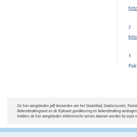
E
htt
x
t
2
e
E
htt
r
x
n
t
3
e
e
Pak
l
r
i
n
n
e
k
l
:
i
De hier aangeboden pdf-bestanden van het Staatsblad, Staatscourant, Tract
Disclaimer
n
Bekendmakingswet en de Rijkswet goedkeuring en bekendmaking verdragen voor
hebben; de hier aangeboden elektronische versies daarvan worden bij wijze 
k
: