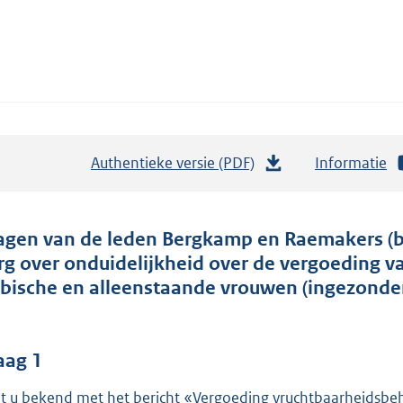
Authentieke versie (PDF)
b
Informatie
e
s
t
agen van de leden Bergkamp en Raemakers (b
a
rg over onduidelijkheid over de vergoeding 
n
sbische en alleenstaande vrouwen (ingezonden
d
s
g
aag 1
r
t u bekend met het bericht «Vergoeding vruchtbaarheidsbeh