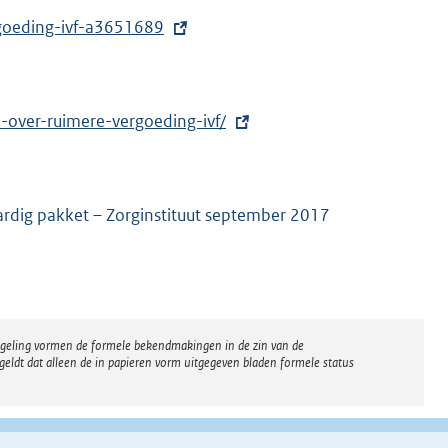
rgoeding-ivf-a3651689
e-over-ruimere-vergoeding-ivf/
ardig pakket – Zorginstituut september 2017
regeling vormen de formele bekendmakingen in de zin van de
eldt dat alleen de in papieren vorm uitgegeven bladen formele status