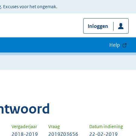
g. Excuses voor het ongemak.
Inloggen
Help
ntwoord
Vergaderjaar
Vraag
Datum indiening
2018-2019
2019Z03656
22-02-2019