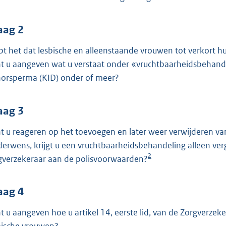
o
o
t
aag 2
t
pt het dat lesbische en alleenstaande vrouwen tot verkort 
e
t u aangeven wat u verstaat onder «vruchtbaarheidsbehande
:
orsperma (KID) onder of meer?
3
9
aag 3
K
b
t u reageren op het toevoegen en later weer verwijderen va
derwens, krijgt u een vruchtbaarheidsbehandeling alleen ve
2
gverzekeraar aan de polisvoorwaarden?
aag 4
t u aangeven hoe u artikel 14, eerste lid, van de Zorgverzeke