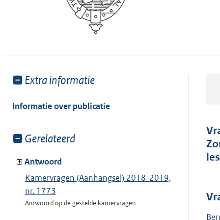
Toon
Extra informatie
meer
van:
Informatie over publicatie
Vr
Toon
Gerelateerd
Zo
meer
le
van:
Antwoord
Kamervragen (Aanhangsel) 2018-2019,
nr. 1773
Vr
Antwoord op de gestelde kamervragen
Ben