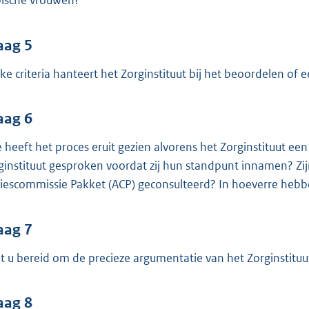
bische vrouwen?
aag 5
ke criteria hanteert het Zorginstituut bij het beoordelen o
aag 6
 heeft het proces eruit gezien alvorens het Zorginstituut e
ginstituut gesproken voordat zij hun standpunt innamen? Zi
iescommissie Pakket (ACP) geconsulteerd? In hoeverre heb
aag 7
t u bereid om de precieze argumentatie van het Zorginstituu
aag 8