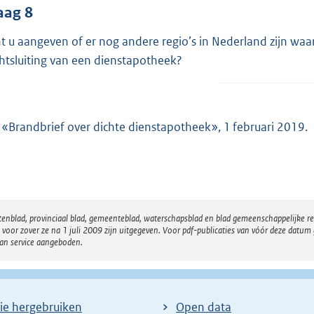
aag 8
t u aangeven of er nog andere regio’s in Nederland zijn waa
htsluiting van een dienstapotheek?
 «Brandbrief over dichte dienstapotheek», 1 februari 2019.
atenblad, provinciaal blad, gemeenteblad, waterschapsblad en blad gemeenschappelijke 
 zover ze na 1 juli 2009 zijn uitgegeven. Voor pdf-publicaties van vóór deze datum g
van service aangeboden.
ie hergebruiken
Open data