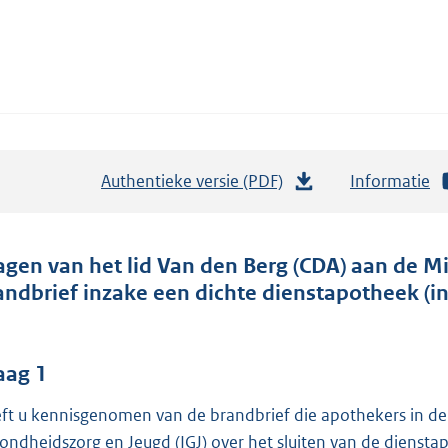
Authentieke versie (PDF)
b
Informatie
e
s
t
agen van het lid Van den Berg (CDA) aan de M
a
andbrief inzake een dichte dienstapotheek (i
n
d
s
aag 1
g
ft u kennisgenomen van de brandbrief die apothekers in d
r
ondheidszorg en Jeugd (IGJ) over het sluiten van de diensta