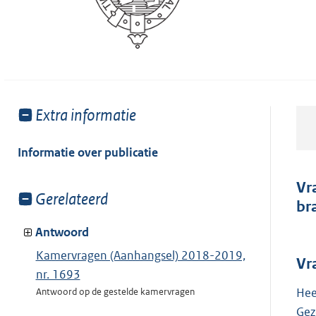
Toon
Extra informatie
meer
van:
Informatie over publicatie
Vr
Toon
Gerelateerd
br
meer
van:
Antwoord
Kamervragen (Aanhangsel) 2018-2019,
Vr
nr. 1693
Hee
Antwoord op de gestelde kamervragen
Gez