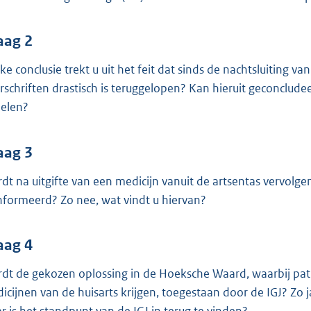
o
o
t
aag 2
t
ke conclusie trekt u uit het feit dat sinds de nachtsluiting 
e
rschriften drastisch is teruggelopen? Kan hieruit geconclude
:
delen?
3
7
aag 3
K
b
dt na uitgifte van een medicijn vanuit de artsentas vervolg
nformeerd? Zo nee, wat vindt u hiervan?
aag 4
dt de gekozen oplossing in de Hoeksche Waard, waarbij pat
icijnen van de huisarts krijgen, toegestaan door de IGJ? Z