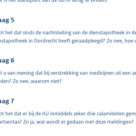
r is het standpunt van de IGJ in terug te vinden?
aag 5
pt het dat sinds de nachtsluiting van de dienstapotheek in
nstapotheek in Dordrecht heeft geraadpleegd? Zo nee, hoe v
aag 6
t u van mening dat bij verstrekking van medicijnen uit een 
den? Zo nee, waarom niet?
aag 7
pt het dat er bij de IGJ inmiddels zeker drie calamiteiten gem
artsentas? Zo ja, wat wordt er gedaan met deze meldingen?