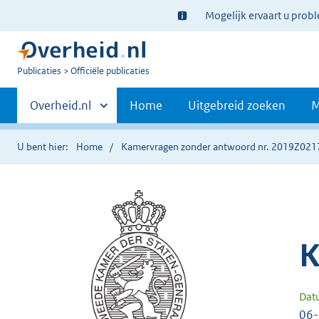
Ter
Mogelijk ervaart u prob
informatie:
U
Publicaties
Officiële publicaties
bent
Primaire
nu
Andere
Overheid.nl
Home
Uitgebreid zoeken
M
hier:
sites
navigatie
binnen
U bent hier:
Home
Kamervragen zonder antwoord nr. 2019Z021
K
Dat
06-