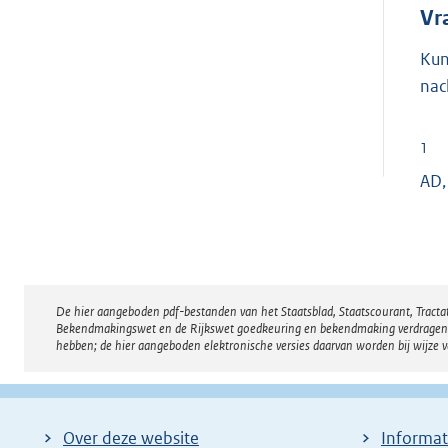
Vr
Kun
nac
1
AD,
De hier aangeboden pdf-bestanden van het Staatsblad, Staatscourant, Tract
Disclaimer
Bekendmakingswet en de Rijkswet goedkeuring en bekendmaking verdragen voor
hebben; de hier aangeboden elektronische versies daarvan worden bij wijze 
Over deze website
Informat