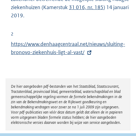
ziekenhuizen (Kamerstuk
31 016, nr. 185
) 14 januari
2019.
2
E
https://www.denhaagcentraal.net/nieuws/sluiting-
x
bronovo-ziekenhuis-ligt-al-vast/
t
e
r
n
Disclaimer
De hier aangeboden pdf-bestanden van het Staatsblad, Staatscourant,
Tractatenblad, provinciaal blad, gemeenteblad, waterschapsblad en blad
e
gemeenschappelijke regeling vormen de formele bekendmakingen in de
l
zin van de Bekendmakingswet en de Rijkswet goedkeuring en
bekendmaking verdragen voor zover ze na 1 juli 2009 zijn uitgegeven.
i
Voor pdf-publicaties van vóór deze datum geldt dat alleen de in papieren
n
vorm uitgegeven bladen formele status hebben; de hier aangeboden
elektronische versies daarvan worden bij wijze van service aangeboden.
k
: