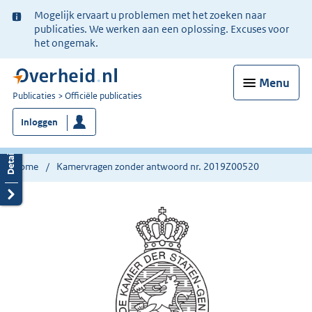
Ter
Mogelijk ervaart u problemen met het zoeken naar
informatie:
publicaties. We werken aan een oplossing. Excuses voor
het ongemak.
Menu
U
Publicaties
Officiële publicaties
bent
Inloggen
nu
hier:
Home
Kamervragen zonder antwoord nr. 2019Z00520