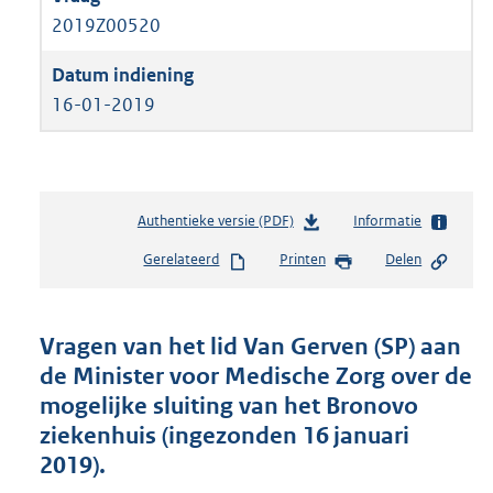
2019Z00520
16-01-2019
Authentieke versie (PDF)
b
Informatie
e
Gerelateerd
Printen
Delen
s
t
a
n
Vragen van het lid Van Gerven (SP) aan
d
de Minister voor Medische Zorg over de
s
mogelijke sluiting van het Bronovo
g
r
ziekenhuis (ingezonden 16 januari
o
2019).
o