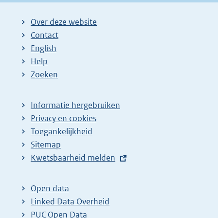
Over deze website
Contact
English
Help
Zoeken
Informatie hergebruiken
Privacy en cookies
Toegankelijkheid
Sitemap
E
Kwetsbaarheid melden
x
t
Open data
e
Linked Data Overheid
r
PUC Open Data