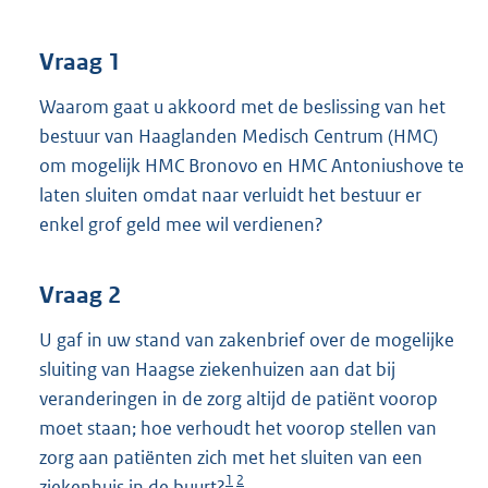
t
t
e
Vraag 1
:
4
Waarom gaat u akkoord met de beslissing van het
3
bestuur van Haaglanden Medisch Centrum (HMC)
K
om mogelijk HMC Bronovo en HMC Antoniushove te
b
laten sluiten omdat naar verluidt het bestuur er
enkel grof geld mee wil verdienen?
Vraag 2
U gaf in uw stand van zakenbrief over de mogelijke
sluiting van Haagse ziekenhuizen aan dat bij
veranderingen in de zorg altijd de patiënt voorop
moet staan; hoe verhoudt het voorop stellen van
zorg aan patiënten zich met het sluiten van een
1
2
ziekenhuis in de buurt?