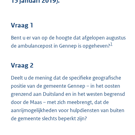
15 januari 2019).
t
t
e
:
Vraag 1
4
0
Bent u er van op de hoogte dat afgelopen augustus
K
1
de ambulancepost in Gennep is opgeheven?
b
Vraag 2
Deelt u de mening dat de specifieke geografische
positie van de gemeente Gennep – in het oosten
grenzend aan Duitsland en in het westen begrensd
door de Maas – met zich meebrengt, dat de
aanrijmogelijkheden voor hulpdiensten van buiten
de gemeente slechts beperkt zijn?