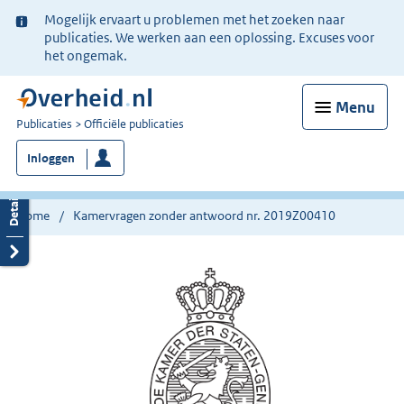
Ter
Mogelijk ervaart u problemen met het zoeken naar
informatie:
publicaties. We werken aan een oplossing. Excuses voor
het ongemak.
Menu
U
Publicaties
Officiële publicaties
bent
Inloggen
nu
hier:
Home
Kamervragen zonder antwoord nr. 2019Z00410