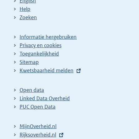
English
Help
Zoeken
Informatie hergebruiken
Privacy en cookies
Toegankelijkheid
Sitemap
E
Kwetsbaarheid melden
x
t
Open data
e
Linked Data Overheid
r
PUC Open Data
n
e
MijnOverheid.nl
l
E
Rijksoverheid.nl
i