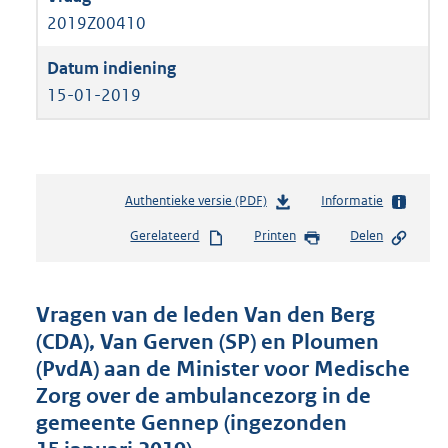
2019Z00410
15-01-2019
Authentieke versie (PDF)
b
Informatie
e
Gerelateerd
Printen
Delen
s
t
a
n
Vragen van de leden Van den Berg
d
(CDA), Van Gerven (SP) en Ploumen
s
(PvdA) aan de Minister voor Medische
g
r
Zorg over de ambulancezorg in de
o
gemeente Gennep (ingezonden
o