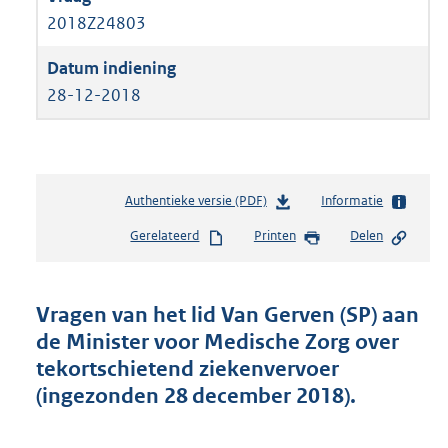
2018Z24803
28-12-2018
Authentieke versie (PDF)
b
Informatie
e
Gerelateerd
Printen
Delen
s
t
a
n
Vragen van het lid Van Gerven (SP) aan
d
de Minister voor Medische Zorg over
s
tekortschietend ziekenvervoer
g
r
(ingezonden 28 december 2018).
o
o