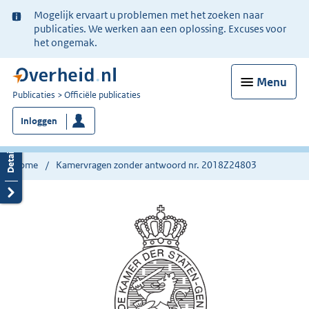
Ter
Mogelijk ervaart u problemen met het zoeken naar
informatie:
publicaties. We werken aan een oplossing. Excuses voor
het ongemak.
Menu
U
Publicaties
Officiële publicaties
bent
Inloggen
nu
hier:
Home
Kamervragen zonder antwoord nr. 2018Z24803