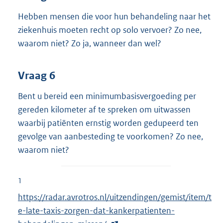
Hebben mensen die voor hun behandeling naar het
ziekenhuis moeten recht op solo vervoer? Zo nee,
waarom niet? Zo ja, wanneer dan wel?
Vraag 6
Bent u bereid een minimumbasisvergoeding per
gereden kilometer af te spreken om uitwassen
waarbij patiënten ernstig worden gedupeerd ten
gevolge van aanbesteding te voorkomen? Zo nee,
waarom niet?
1
E
https://radar.avrotros.nl/uitzendingen/gemist/item/t
x
e-late-taxis-zorgen-dat-kankerpatienten-