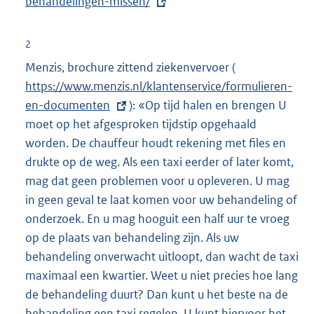
t
behandelingen-missen/
e
r
2
n
Menzis, brochure zittend ziekenvervoer (
E
e
https://www.menzis.nl/klantenservice/formulieren-
x
l
en-documenten
): «Op tijd halen en brengen U
t
i
moet op het afgesproken tijdstip opgehaald
e
n
worden. De chauffeur houdt rekening met files en
r
k
drukte op de weg. Als een taxi eerder of later komt,
n
:
mag dat geen problemen voor u opleveren. U mag
e
in geen geval te laat komen voor uw behandeling of
l
onderzoek. En u mag hooguit een half uur te vroeg
i
op de plaats van behandeling zijn. Als uw
n
behandeling onverwacht uitloopt, dan wacht de taxi
k
maximaal een kwartier. Weet u niet precies hoe lang
:
de behandeling duurt? Dan kunt u het beste na de
behandeling een taxi regelen. U kunt hiervoor het