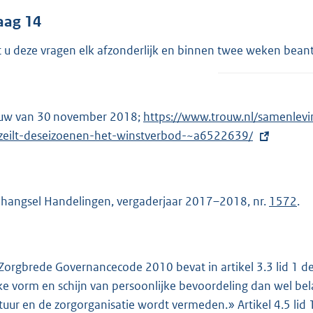
aag 14
t u deze vragen elk afzonderlijk en binnen twee weken bea
uw van 30 november 2018;
E
https://www.trouw.nl/samenlevi
eilt-deseizoenen-het-winstverbod-~a6522639/
x
t
e
r
hangsel Handelingen, vergaderjaar 2017–2018, nr.
1572
.
n
e
l
Zorgbrede Governancecode 2010 bevat in artikel 3.3 lid 1 d
i
ke vorm en schijn van persoonlijke bevoordeling dan wel bel
n
tuur en de zorgorganisatie wordt vermeden.» Artikel 4.5 li
k