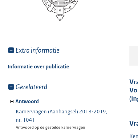
Toon
Extra informatie
meer
van:
Informatie over publicatie
Vr
Toon
Gerelateerd
Vo
meer
(i
van:
Antwoord
Kamervragen (Aanhangsel) 2018-2019,
nr. 1041
Vr
Antwoord op de gestelde kamervragen
Ken