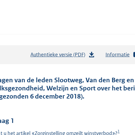
Authentieke versie (PDF)
b
Informatie
e
s
t
agen van de leden Slootweg, Van den Berg en 
a
lksgezondheid, Welzijn en Sport over het ber
n
ngezonden 6 december 2018).
d
s
g
aag 1
r
1
t u het artikel «Zorginstelling omzeilt winstverbod»?