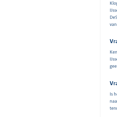
Klo
IJs
DeS
van
Vr
Ken
IJs
gee
Vr
Is 
naa
ten