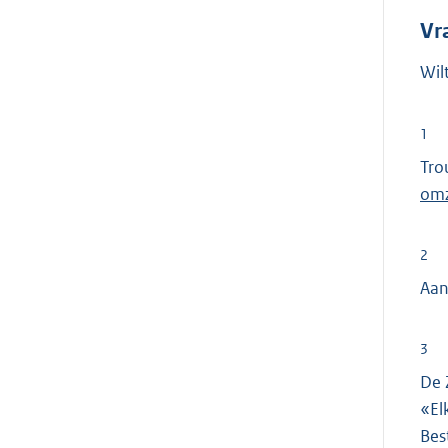
Vr
Wil
1
Tro
omz
2
Aan
3
De 
«El
Bes