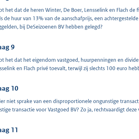
pt het dat de heren Winter, De Boer, Lensselink en Flach de fi
ls de huur van 13% van de aanschafprijs, een achtergestelde
ggelden, bij DeSeizoenen BV hebben gelegd?
aag 9
pt het dat het eigendom vastgoed, huurpenningen en divide
sselink en Flach privé toevalt, terwijl zij slechts 100 euro 
aag 10
hier niet sprake van een disproportionele ongunstige transa
stige transactie voor Vastgoed BV? Zo ja, rechtvaardigt dez
aag 11