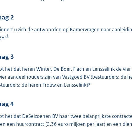
o
o
t
aag 2
t
innert u zich de antwoorden op Kamervragen naar aanleiding
e
2
g»?
:
4
aag 3
2
K
pt het dat heren Winter, De Boer, Flach en Lensselink de vi
b
vier aandeelhouders zijn van Vastgoed BV (bestuurders: de h
stuurders: de heren Trouw en Lensselink)?
aag 4
pt het dat DeSeizoenen BV haar twee belangrijkste contracte
en een huurcontract (2,36 euro miljoen per jaar) en een dien