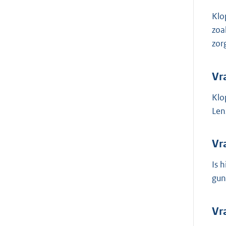
Klo
zoa
zor
Vr
Klo
Len
Vr
Is 
gun
Vr