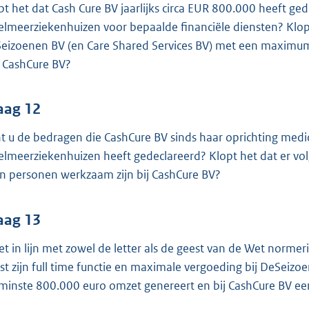
pt het dat Cash Cure BV jaarlijks circa EUR 800.000 heeft g
selmeerziekenhuizen voor bepaalde financiële diensten? Klopt
eizoenen BV (en Care Shared Services BV) met een maximum s
 CashCure BV?
aag 12
t u de bedragen die CashCure BV sinds haar oprichting med
selmeerziekenhuizen heeft gedeclareerd? Klopt het dat er v
n personen werkzaam zijn bij CashCure BV?
aag 13
het in lijn met zowel de letter als de geest van de Wet nor
st zijn full time functie en maximale vergoeding bij DeSeizo
minste 800.000 euro omzet genereert en bij CashCure BV een