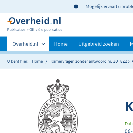
Ter
Mogelijk ervaart u prob
informatie:
U
Publicaties
Officiële publicaties
bent
Primaire
nu
Andere
Overheid.nl
Home
Uitgebreid zoeken
M
hier:
sites
navigatie
binnen
U bent hier:
Home
Kamervragen zonder antwoord nr. 2018Z231
K
Dat
06-