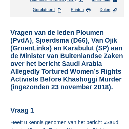
e
Gerelateerd
Printen
Delen
s
t
a
n
Vragen van de leden Ploumen
d
(PvdA), Sjoerdsma (D66), Van Ojik
s
(GroenLinks) en Karabulut (SP) aan
g
r
de Minister van Buitenlandse Zaken
o
over het bericht Saudi Arabia
o
Allegedly Tortured Women’s Rights
t
t
Activists Before Khashoggi Murder
e
(ingezonden 23 november 2018).
:
4
0
K
Vraag 1
b
Heeft u kennis genomen van het bericht «Saudi