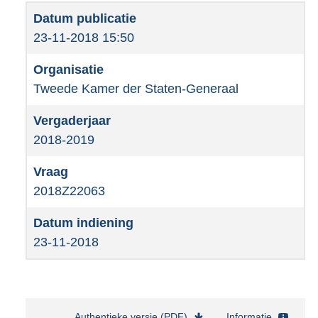
23-11-2018 15:50
Tweede Kamer der Staten-Generaal
2018-2019
2018Z22063
23-11-2018
Authentieke versie (PDF)
b
Informatie