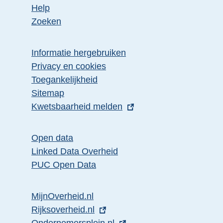
Help
Zoeken
Informatie hergebruiken
Privacy en cookies
Toegankelijkheid
Sitemap
E
Kwetsbaarheid melden
x
t
Open data
e
Linked Data Overheid
r
PUC Open Data
n
e
MijnOverheid.nl
l
E
Rijksoverheid.nl
i