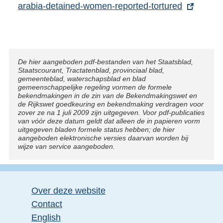
x
arabia-detained-women-reported-tortured
i
t
n
e
k
r
:
n
Disclaimer
De hier aangeboden pdf-bestanden van het Staatsblad,
Staatscourant, Tractatenblad, provinciaal blad,
e
gemeenteblad, waterschapsblad en blad
l
gemeenschappelijke regeling vormen de formele
bekendmakingen in de zin van de Bekendmakingswet en
i
de Rijkswet goedkeuring en bekendmaking verdragen voor
n
zover ze na 1 juli 2009 zijn uitgegeven. Voor pdf-publicaties
van vóór deze datum geldt dat alleen de in papieren vorm
k
uitgegeven bladen formele status hebben; de hier
aangeboden elektronische versies daarvan worden bij
:
wijze van service aangeboden.
Over deze website
Contact
English