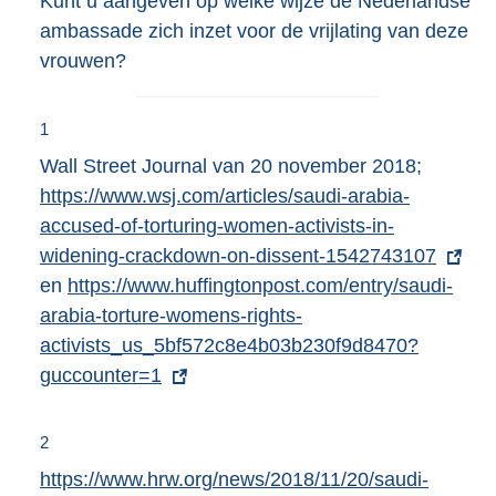
Kunt u aangeven op welke wijze de Nederlandse
ambassade zich inzet voor de vrijlating van deze
vrouwen?
1
Wall Street Journal van 20 november 2018;
E
https://www.wsj.com/articles/saudi-arabia-
x
accused-of-torturing-women-activists-in-
t
widening-crackdown-on-dissent-1542743107
e
en
E
https://www.huffingtonpost.com/entry/saudi-
r
arabia-torture-womens-rights-
x
n
activists_us_5bf572c8e4b03b230f9d8470?
t
e
guccounter=1
e
l
r
i
n
n
2
e
k
E
https://www.hrw.org/news/2018/11/20/saudi-
l
: