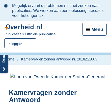
Ter
Mogelijk ervaart u problemen met het zoeken naar
informatie:
publicaties. We werken aan een oplossing. Excuses
voor het ongemak.
Menu
U
Publicaties
Officiële publicaties
bent
Inloggen
nu
hier:
Home
Kamervragen zonder antwoord nr. 2018Z22063
Kamervragen zonder
Antwoord