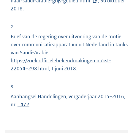
naar-saudi-arabie-grijs-gebied.html
, 30 oktober
t
2018.
e
r
n
2
e
Brief van de regering over uitvoering van de motie
l
over communicatieapparatuur uit Nederland in tanks
i
van Saudi-Arabië,
n
https://zoek.officielebekendmakingen.nl/kst-
k
22054–298.html
, 1 juni 2018.
:
3
Aanhangsel Handelingen, vergaderjaar 2015–2016,
nr.
1472