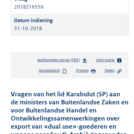
2018Z19559
31-10-2018
Authentieke versie (PDF)
b
Informatie
e
Gerelateerd
Printen
Delen
s
t
a
n
Vragen van het lid Karabulut (SP) aan
d
de ministers van Buitenlandse Zaken en
s
voor Buitenlandse Handel en
g
r
Ontwikkelingssamenwerkingen over
o
export van «dual use»-goederen en
o