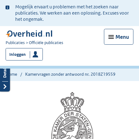
Ter
Mogelijk ervaart u problemen met het zoeken naar
informatie:
publicaties. We werken aan een oplossing. Excuses voor
het ongemak.
Menu
U
Publicaties
Officiële publicaties
bent
Inloggen
nu
hier:
Home
Kamervragen zonder antwoord nr. 2018Z19559