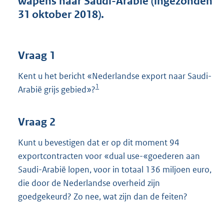
wapens naar Saudi-Arabië (ingezonden
t
31 oktober 2018).
t
e
:
3
Vraag 1
8
K
Kent u het bericht «Nederlandse export naar Saudi-
b
1
Arabië grijs gebied»?
Vraag 2
Kunt u bevestigen dat er op dit moment 94
exportcontracten voor «dual use-«goederen aan
Saudi-Arabië lopen, voor in totaal 136 miljoen euro,
die door de Nederlandse overheid zijn
goedgekeurd? Zo nee, wat zijn dan de feiten?