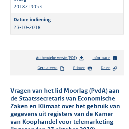
2018Z19053
23-10-2018
Authentieke versie (PDF)
b
Informatie
e
Gerelateerd
Printen
Delen
s
t
a
n
Vragen van het lid Moorlag (PvdA) aan
d
de Staatssecretaris van Economische
s
Zaken en Klimaat over het gebruik van
g
r
gegevens uit registers van de Kamer
o
van Koophandel voor telemarketing
o