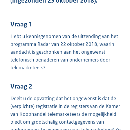
(ingezonden 23 oktober 2018).
t
t
e
:
Vraag 1
3
7
Hebt u kennisgenomen van de uitzending van het
K
programma Radar van 22 oktober 2018, waarin
b
aandacht is geschonken aan het ongewenst
telefonisch benaderen van ondernemers door
telemarketeers?
Vraag 2
Deelt u de opvatting dat het ongewenst is dat de
(verplichte) registratie in de registers van de Kamer
van Koophandel telemarketeers de mogelijkheid
biedt om grootschalig contactgegevens van
ondernemers te verwerven voor telemarketing? Zo