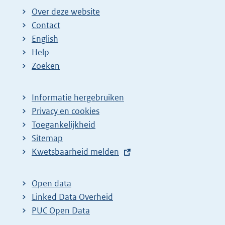
Over deze website
Contact
English
Help
Zoeken
Informatie hergebruiken
Privacy en cookies
Toegankelijkheid
Sitemap
E
Kwetsbaarheid melden
x
t
Open data
e
Linked Data Overheid
r
PUC Open Data
n