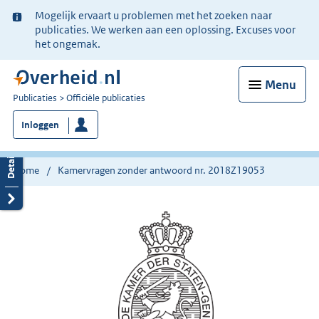
Ter
Mogelijk ervaart u problemen met het zoeken naar
informatie:
publicaties. We werken aan een oplossing. Excuses voor
het ongemak.
Menu
U
Publicaties
Officiële publicaties
bent
Inloggen
nu
hier:
Home
Kamervragen zonder antwoord nr. 2018Z19053