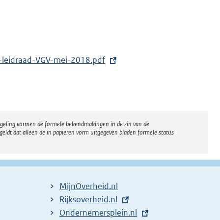
t-leidraad-VGV-mei-2018.pdf
regeling vormen de formele bekendmakingen in de zin van de
eldt dat alleen de in papieren vorm uitgegeven bladen formele status
MijnOverheid.nl
E
Rijksoverheid.nl
x
E
Ondernemersplein.nl