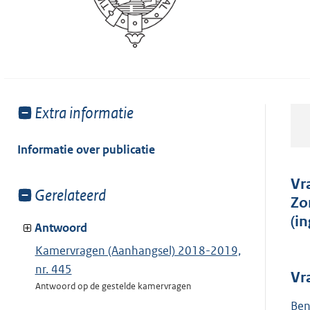
Toon
Extra informatie
meer
van:
Informatie over publicatie
Vr
Toon
Gerelateerd
Zo
meer
(i
van:
Antwoord
Kamervragen (Aanhangsel) 2018-2019,
nr. 445
Vr
Antwoord op de gestelde kamervragen
Ben