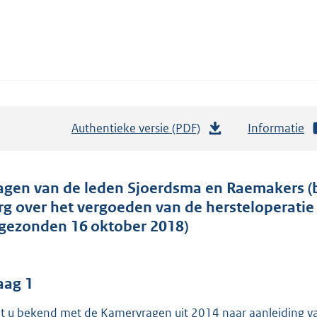
Authentieke versie (PDF)
b
Informatie
e
s
t
agen van de leden Sjoerdsma en Raemakers (b
a
rg over het vergoeden van de hersteloperatie 
n
ngezonden 16 oktober 2018)
d
s
g
aag 1
r
t u bekend met de Kamervragen uit 2014 naar aanleiding va