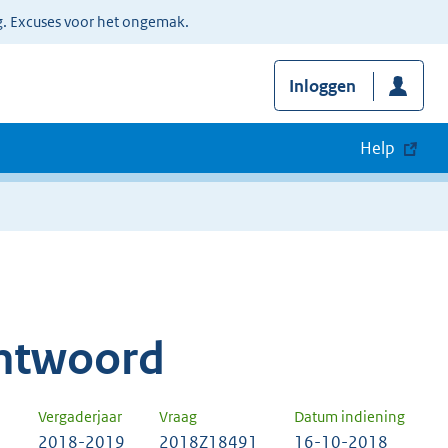
g. Excuses voor het ongemak.
Inloggen
Help
ntwoord
Vergaderjaar
Vraag
Datum indiening
2018-2019
2018Z18491
16-10-2018