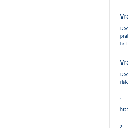
Vr
Dee
pra
het
Vr
Dee
ris
1
E
htt
x
t
2