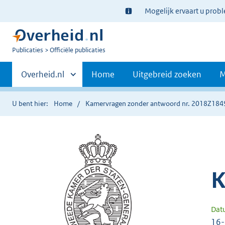
Ter
Mogelijk ervaart u prob
informatie:
U
Publicaties
Officiële publicaties
bent
Primaire
nu
Andere
Overheid.nl
Home
Uitgebreid zoeken
M
hier:
sites
navigatie
binnen
U bent hier:
Home
Kamervragen zonder antwoord nr. 2018Z184
K
Dat
16-