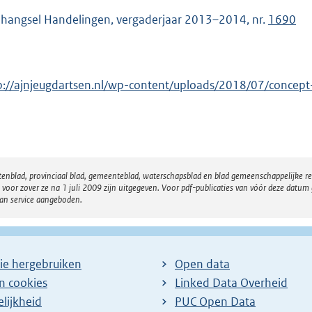
hangsel Handelingen, vergaderjaar 2013–2014, nr.
1690
p://ajnjeugdartsen.nl/wp-content/uploads/2018/07/concep
atenblad, provinciaal blad, gemeenteblad, waterschapsblad en blad gemeenschappelijke 
 zover ze na 1 juli 2009 zijn uitgegeven. Voor pdf-publicaties van vóór deze datum g
van service aangeboden.
ie hergebruiken
Open data
en cookies
Linked Data Overheid
lijkheid
PUC Open Data