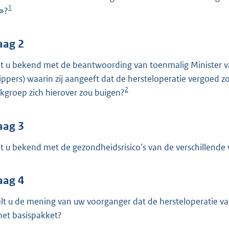
o
1
f»?
o
t
t
aag 2
e
t u bekend met de beantwoording van toenmalig Minister va
:
ippers) waarin zij aangeeft dat de hersteloperatie vergoed 
4
2
kgroep zich hierover zou buigen?
1
K
aag 3
b
t u bekend met de gezondheidsrisico’s van de verschillende 
aag 4
lt u de mening van uw voorganger dat de hersteloperatie v
 het basispakket?