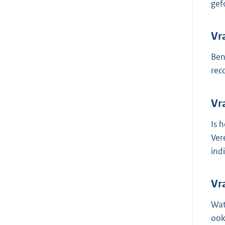
gef
Vr
Ben
rec
Vr
Is 
Ver
ind
Vr
Wat
ook