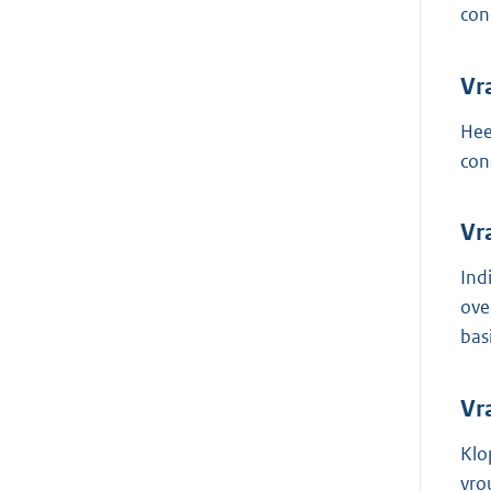
conc
Vr
Hee
con
Vr
Ind
ove
bas
Vr
Klo
vro