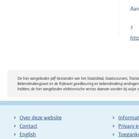
e
Aan
r
n
3
e
E
htt
l
x
i
t
n
e
k
r
:
De hier aangeboden pdf-bestanden van het Staatsblad, Staatscourant, Tract
Disclaimer
n
Bekendmakingswet en de Rijkswet goedkeuring en bekendmaking verdragen voor
e
hebben; de hier aangeboden elektronische versies daarvan worden bij wijze 
l
i
n
Over deze website
Informat
k
Contact
Privacy 
:
English
Toeganke