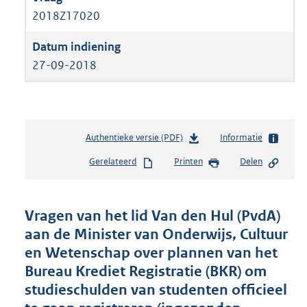
2018Z17020
27-09-2018
Authentieke versie (PDF)
b
Informatie
e
Gerelateerd
Printen
Delen
s
t
a
n
Vragen van het lid Van den Hul (PvdA)
d
aan de Minister van Onderwijs, Cultuur
s
en Wetenschap over plannen van het
g
r
Bureau Krediet Registratie (BKR) om
o
studieschulden van studenten officieel
o