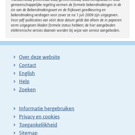
l
gemeenschappelijke regeling vormen de formele bekendmakingen in de
i
zin van de Bekendmakingswet en de Rijkswet goedkeuring en
bekendmaking verdragen voor zover ze na 1 juli 2009 zijn uitgegeven.
n
Voor pdf-publicaties van vóór deze datum geldt dat alleen de in papieren
k
vorm uitgegeven bladen formele status hebben; de hier aangeboden
elektronische versies daarvan worden bij wijze van service aangeboden.
:
Over deze website
Contact
English
Help
Zoeken
Informatie hergebruiken
Privacy en cookies
Toegankelijkheid
Sitemap