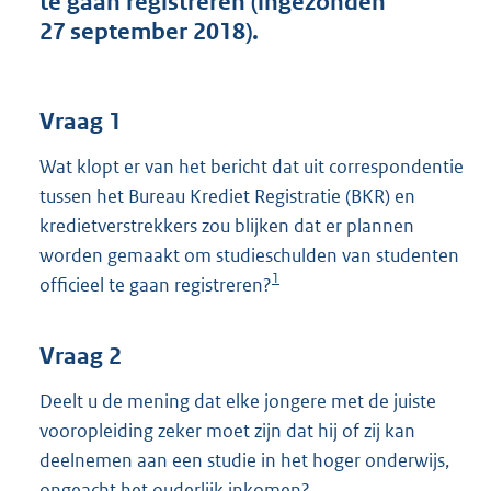
te gaan registreren (ingezonden
t
27 september 2018).
t
e
:
3
Vraag 1
7
K
Wat klopt er van het bericht dat uit correspondentie
b
tussen het Bureau Krediet Registratie (BKR) en
kredietverstrekkers zou blijken dat er plannen
worden gemaakt om studieschulden van studenten
1
officieel te gaan registreren?
Vraag 2
Deelt u de mening dat elke jongere met de juiste
vooropleiding zeker moet zijn dat hij of zij kan
deelnemen aan een studie in het hoger onderwijs,
ongeacht het ouderlijk inkomen?