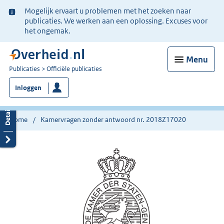
Ter
Mogelijk ervaart u problemen met het zoeken naar
informatie:
publicaties. We werken aan een oplossing. Excuses voor
het ongemak.
Menu
U
Publicaties
Officiële publicaties
bent
Inloggen
nu
hier:
Home
Kamervragen zonder antwoord nr. 2018Z17020