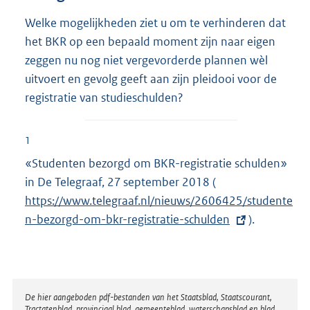
Welke mogelijkheden ziet u om te verhinderen dat
het BKR op een bepaald moment zijn naar eigen
zeggen nu nog niet vergevorderde plannen wèl
uitvoert en gevolg geeft aan zijn pleidooi voor de
registratie van studieschulden?
1
«Studenten bezorgd om BKR-registratie schulden»
in De Telegraaf, 27 september 2018 (
E
https://www.telegraaf.nl/nieuws/2606425/studente
x
n-bezorgd-om-bkr-registratie-schulden
t
).
e
r
n
e
Disclaimer
De hier aangeboden pdf-bestanden van het Staatsblad, Staatscourant,
Tractatenblad, provinciaal blad, gemeenteblad, waterschapsblad en blad