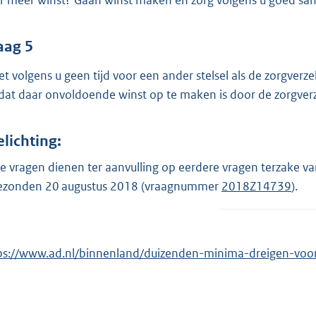
r meer winst? Gaan winst maken en zorg volgens u goed s
aag 5
het volgens u geen tijd voor een ander stelsel als de zorgv
at daar onvoldoende winst op te maken is door de zorgver
elichting:
e vragen dienen ter aanvulling op eerdere vragen terzake van
ezonden 20 augustus 2018 (vraagnummer
2018Z14739
).
ps://www.ad.nl/binnenland/duizenden-minima-dreigen-voor