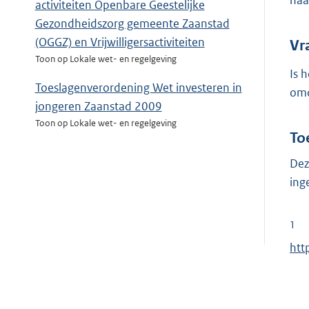
naa
activiteiten Openbare Geestelijke
Gezondheidszorg gemeente Zaanstad
(OGGZ) en Vrijwilligersactiviteiten
Vr
Toon op Lokale wet- en regelgeving
Is 
Toeslagenverordening Wet investeren in
omd
jongeren Zaanstad 2009
Toon op Lokale wet- en regelgeving
To
Dez
ing
1
E
htt
x
t
e