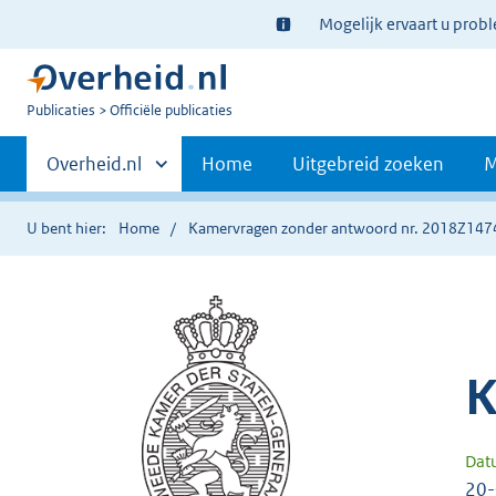
Ter
Mogelijk ervaart u prob
informatie:
U
Publicaties
Officiële publicaties
bent
Primaire
nu
Andere
Overheid.nl
Home
Uitgebreid zoeken
M
hier:
sites
navigatie
binnen
U bent hier:
Home
Kamervragen zonder antwoord nr. 2018Z147
K
Dat
20-