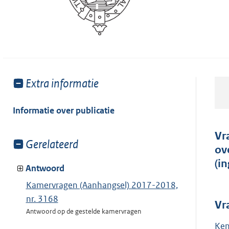
Toon
Extra informatie
meer
van:
Informatie over publicatie
Vr
Toon
Gerelateerd
ov
meer
(i
van:
Antwoord
Kamervragen (Aanhangsel) 2017-2018,
nr. 3168
Vr
Antwoord op de gestelde kamervragen
Ken