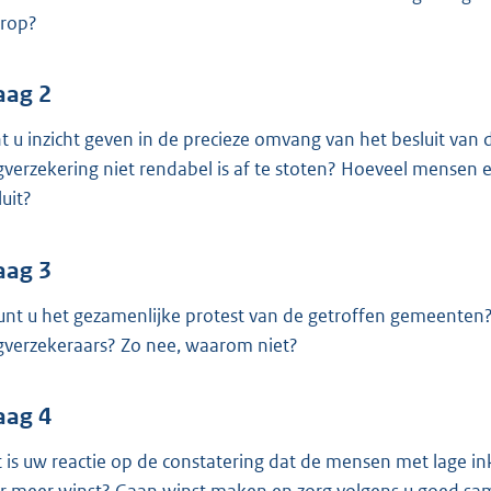
o
rop?
o
t
t
aag 2
e
t u inzicht geven in de precieze omvang van het besluit va
:
gverzekering niet rendabel is af te stoten? Hoeveel mensen e
3
luit?
6
K
aag 3
b
unt u het gezamenlijke protest van de getroffen gemeenten? 
gverzekeraars? Zo nee, waarom niet?
aag 4
 is uw reactie op de constatering dat de mensen met lage i