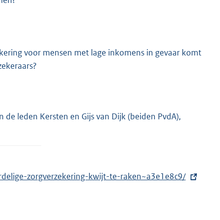
amen?
erzekering voor mensen met lage inkomens in gevaar komt
zekeraars?
 de leden Kersten en Gijs van Dijk (beiden PvdA),
delige-zorgverzekering-kwijt-te-raken~a3e1e8c9/