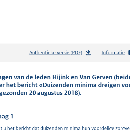
Authentieke versie (PDF)
b
Informatie
e
s
t
agen van de leden Hijink en Van Gerven (beid
a
er het bericht «Duizenden minima dreigen voo
n
ngezonden 20 augustus 2018).
d
s
g
aag 1
r
t u het bericht dat duizenden minima hun voordelige zorgver