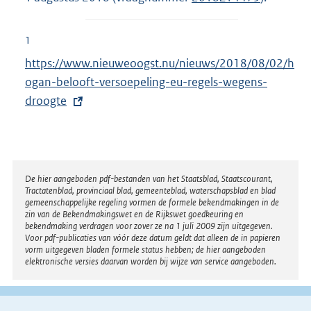
1
E
https://www.nieuweoogst.nu/nieuws/2018/08/02/h
x
ogan-belooft-versoepeling-eu-regels-wegens-
t
droogte
e
r
n
e
Disclaimer
De hier aangeboden pdf-bestanden van het Staatsblad, Staatscourant,
Tractatenblad, provinciaal blad, gemeenteblad, waterschapsblad en blad
l
gemeenschappelijke regeling vormen de formele bekendmakingen in de
i
zin van de Bekendmakingswet en de Rijkswet goedkeuring en
bekendmaking verdragen voor zover ze na 1 juli 2009 zijn uitgegeven.
n
Voor pdf-publicaties van vóór deze datum geldt dat alleen de in papieren
k
vorm uitgegeven bladen formele status hebben; de hier aangeboden
elektronische versies daarvan worden bij wijze van service aangeboden.
: