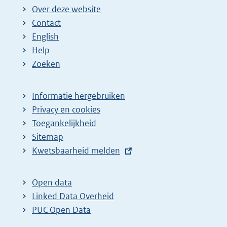
Over deze website
Contact
English
Help
Zoeken
Informatie hergebruiken
Privacy en cookies
Toegankelijkheid
Sitemap
E
Kwetsbaarheid melden
x
t
Open data
e
Linked Data Overheid
r
PUC Open Data
n