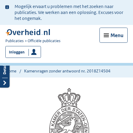
Ter
Mogelijk ervaart u problemen met het zoeken naar
informatie:
publicaties. We werken aan een oplossing. Excuses voor
het ongemak.
Menu
U
Publicaties
Officiële publicaties
bent
Inloggen
nu
hier:
Home
Kamervragen zonder antwoord nr. 2018Z14504