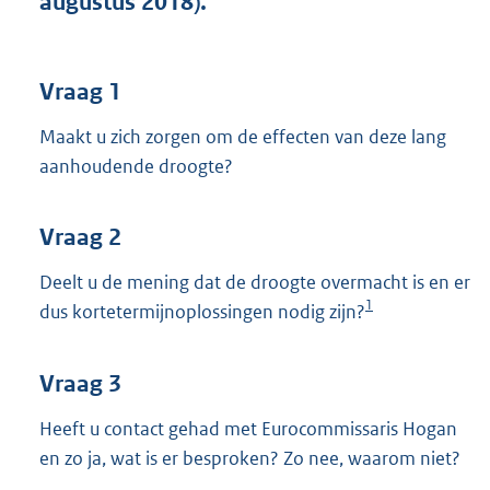
augustus 2018).
t
t
e
:
Vraag 1
4
0
Maakt u zich zorgen om de effecten van deze lang
K
aanhoudende droogte?
b
Vraag 2
Deelt u de mening dat de droogte overmacht is en er
1
dus kortetermijnoplossingen nodig zijn?
Vraag 3
Heeft u contact gehad met Eurocommissaris Hogan
en zo ja, wat is er besproken? Zo nee, waarom niet?