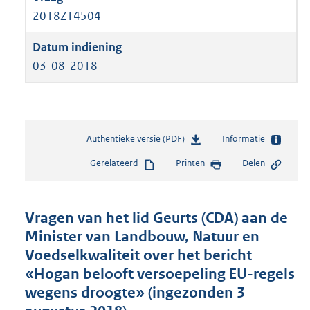
2018Z14504
03-08-2018
Authentieke versie (PDF)
b
Informatie
e
Gerelateerd
Printen
Delen
s
t
a
n
Vragen van het lid Geurts (CDA) aan de
d
Minister van Landbouw, Natuur en
s
Voedselkwaliteit over het bericht
g
r
«Hogan belooft versoepeling EU-regels
o
wegens droogte» (ingezonden 3
o