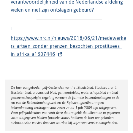
verantwoordelijkheid van de Nederlandse afdeling
vielen en niet zijn ontslagen gebeurd?
1
E
https://www.nrc.nl/nieuws/2018/06/21/medewerke
x
rs-artsen-zonder-grenzen-bezochten-prostituees-
t
in-afrika-a1607446
e
r
n
e
Disclaimer
De hier aangeboden pdf-bestanden van het Staatsblad, Staatscourant,
Tractatenblad, provinciaal blad, gemeenteblad, waterschapsblad en blad
l
gemeenschappelijke regeling vormen de formele bekendmakingen in de
i
zin van de Bekendmakingswet en de Rijkswet goedkeuring en
bekendmaking verdragen voor zover ze na 1 juli 2009 zijn uitgegeven.
n
Voor pdf-publicaties van vóór deze datum geldt dat alleen de in papieren
k
vorm uitgegeven bladen formele status hebben; de hier aangeboden
elektronische versies daarvan worden bij wijze van service aangeboden.
: