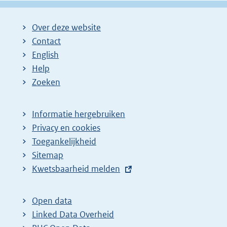
Over deze website
Contact
English
Help
Zoeken
Informatie hergebruiken
Privacy en cookies
Toegankelijkheid
Sitemap
E
Kwetsbaarheid melden
x
t
Open data
e
Linked Data Overheid
r