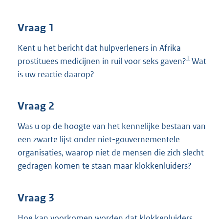
t
t
e
Vraag 1
:
3
Kent u het bericht dat hulpverleners in Afrika
5
1
prostituees medicijnen in ruil voor seks gaven?
Wat
K
is uw reactie daarop?
b
Vraag 2
Was u op de hoogte van het kennelijke bestaan van
een zwarte lijst onder niet-gouvernementele
organisaties, waarop niet de mensen die zich slecht
gedragen komen te staan maar klokkenluiders?
Vraag 3
Hoe kan voorkomen worden dat klokkenluiders