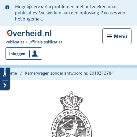
Ter
Mogelijk ervaart u problemen met het zoeken naar
informatie:
publicaties. We werken aan een oplossing. Excuses voor
het ongemak.
Menu
U
Publicaties
Officiële publicaties
bent
Inloggen
nu
hier:
Home
Kamervragen zonder antwoord nr. 2018Z12784