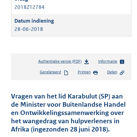
2018Z12784
28-06-2018
Authentieke versie (PDF)
b
Informatie
e
Gerelateerd
Printen
Delen
s
t
a
n
Vragen van het lid Karabulut (SP) aan
d
de Minister voor Buitenlandse Handel
s
en Ontwikkelingssamenwerking over
g
r
het wangedrag van hulpverleners in
o
Afrika (ingezonden 28 juni 2018).
o