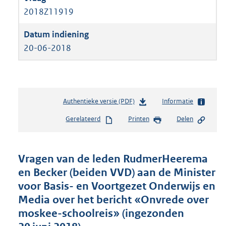
2018Z11919
20-06-2018
Authentieke versie (PDF)
b
Informatie
e
Gerelateerd
Printen
Delen
s
t
a
n
Vragen van de leden RudmerHeerema
d
en Becker (beiden VVD) aan de Minister
s
voor Basis- en Voortgezet Onderwijs en
g
r
Media over het bericht «Onvrede over
o
moskee-schoolreis» (ingezonden
o