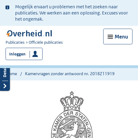
Ter
Mogelijk ervaart u problemen met het zoeken naar
informatie:
publicaties. We werken aan een oplossing. Excuses voor
het ongemak.
Menu
U
Publicaties
Officiële publicaties
bent
Inloggen
nu
hier:
Home
Kamervragen zonder antwoord nr. 2018Z11919