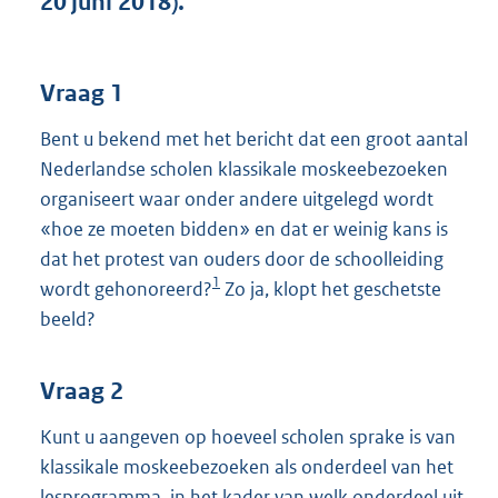
20 juni 2018).
t
t
e
:
Vraag 1
3
8
Bent u bekend met het bericht dat een groot aantal
K
Nederlandse scholen klassikale moskeebezoeken
b
organiseert waar onder andere uitgelegd wordt
«hoe ze moeten bidden» en dat er weinig kans is
dat het protest van ouders door de schoolleiding
1
wordt gehonoreerd?
Zo ja, klopt het geschetste
beeld?
Vraag 2
Kunt u aangeven op hoeveel scholen sprake is van
klassikale moskeebezoeken als onderdeel van het
lesprogramma, in het kader van welk onderdeel uit