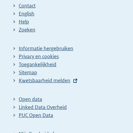
Contact
English
Help
Zoeken
Informatie hergebruiken
Privacy en cookies
Toegankelijkheid
Sitemap
E
Kwetsbaarheid melden
x
t
Open data
e
Linked Data Overheid
r
PUC Open Data
n
e