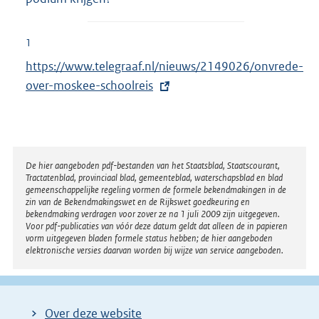
1
E
https://www.telegraaf.nl/nieuws/2149026/onvrede-
x
over-moskee-schoolreis
t
e
r
n
Disclaimer
De hier aangeboden pdf-bestanden van het Staatsblad, Staatscourant,
Tractatenblad, provinciaal blad, gemeenteblad, waterschapsblad en blad
e
gemeenschappelijke regeling vormen de formele bekendmakingen in de
l
zin van de Bekendmakingswet en de Rijkswet goedkeuring en
bekendmaking verdragen voor zover ze na 1 juli 2009 zijn uitgegeven.
i
Voor pdf-publicaties van vóór deze datum geldt dat alleen de in papieren
n
vorm uitgegeven bladen formele status hebben; de hier aangeboden
elektronische versies daarvan worden bij wijze van service aangeboden.
k
:
Over deze website