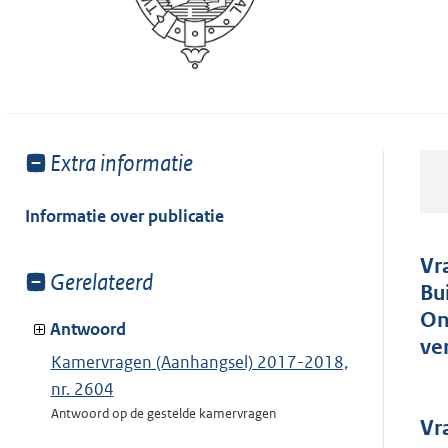
Toon
Extra informatie
meer
van:
Informatie over publicatie
Vr
Toon
Gerelateerd
Bu
meer
On
van:
Antwoord
ve
Kamervragen (Aanhangsel) 2017-2018,
nr. 2604
Antwoord op de gestelde kamervragen
Vr