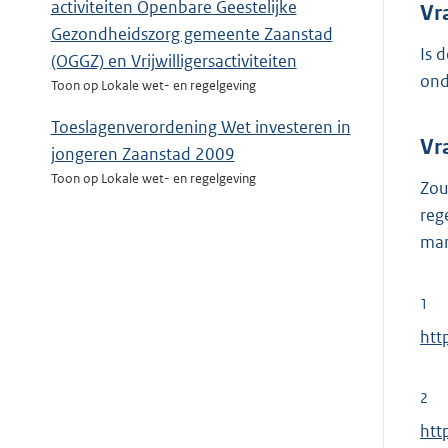
activiteiten Openbare Geestelijke
Vr
Gezondheidszorg gemeente Zaanstad
Is 
(OGGZ) en Vrijwilligersactiviteiten
ond
Toon op Lokale wet- en regelgeving
Toeslagenverordening Wet investeren in
Vr
jongeren Zaanstad 2009
Toon op Lokale wet- en regelgeving
Zou
reg
man
1
E
htt
x
t
2
e
E
htt
r