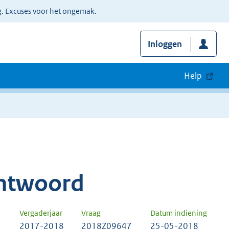
g. Excuses voor het ongemak.
Inloggen
Help
ntwoord
Vergaderjaar
Vraag
Datum indiening
2017-2018
2018Z09647
25-05-2018