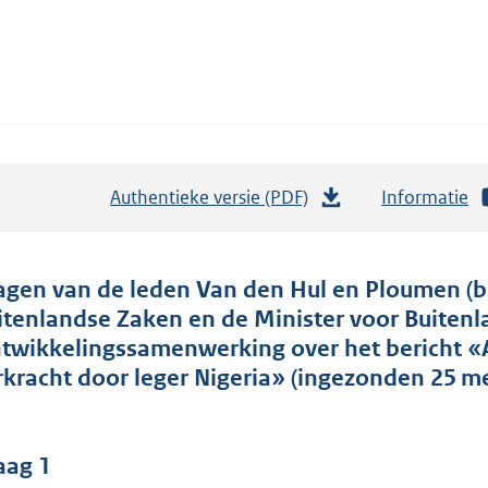
Authentieke versie (PDF)
b
Informatie
e
s
t
agen van de leden Van den Hul en Ploumen (b
a
itenlandse Zaken en de Minister voor Buiten
n
twikkelingssamenwerking over het bericht «
d
rkracht door leger Nigeria» (ingezonden 25 me
s
g
r
aag 1