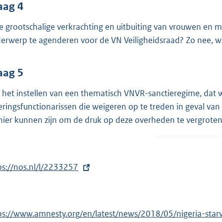
aag 4
de grootschalige verkrachting en uitbuiting van vrouwen en m
erwerp te agenderen voor de VN Veiligheidsraad? Zo nee, wa
aag 5
 het instellen van een thematisch VNVR-sanctieregime, dat 
eringsfunctionarissen die weigeren op te treden in geval van
ier kunnen zijn om de druk op deze overheden te vergrote
ps://nos.nl/l/2233257
ps://www.amnesty.org/en/latest/news/2018/05/nigeria-star