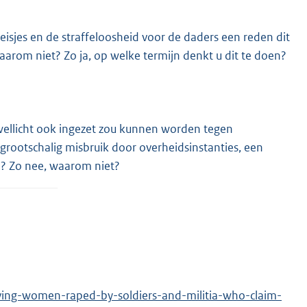
eisjes en de straffeloosheid voor de daders een reden dit
arom niet? Zo ja, op welke termijn denkt u dit te doen?
wellicht ook ingezet zou kunnen worden tegen
 grootschalig misbruik door overheidsinstanties, een
n? Zo nee, waarom niet?
ving-women-raped-by-soldiers-and-militia-who-claim-