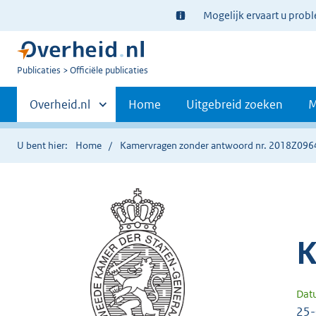
Ter
Mogelijk ervaart u prob
informatie:
U
Publicaties
Officiële publicaties
bent
Primaire
nu
Andere
Overheid.nl
Home
Uitgebreid zoeken
M
hier:
sites
navigatie
binnen
U bent hier:
Home
Kamervragen zonder antwoord nr. 2018Z096
K
Dat
25-