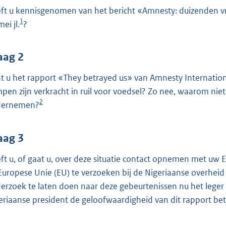
o
ft u kennisgenomen van het bericht «Amnesty: duizenden vr
o
1
ei jl.
?
t
t
e
aag 2
:
t u het rapport «They betrayed us» van Amnesty Internationa
3
pen zijn verkracht in ruil voor voedsel? Zo nee, waarom niet?
8
2
dernemen?
K
b
aag 3
ft u, of gaat u, over deze situatie contact opnemen met uw
Europese Unie (EU) te verzoeken bij de Nigeriaanse overheid
erzoek te laten doen naar deze gebeurtenissen nu het leger
eriaanse president de geloofwaardigheid van dit rapport bet