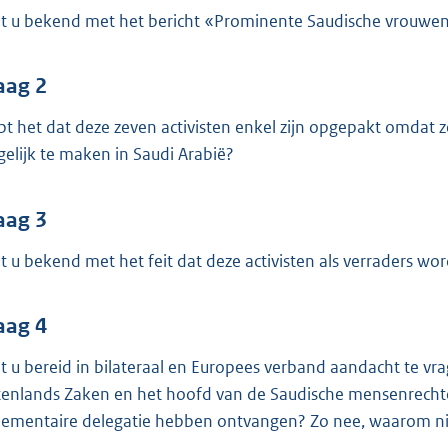
o
t u bekend met het bericht «Prominente Saudische vrouwen
o
t
t
aag 2
e
pt het dat deze zeven activisten enkel zijn opgepakt omda
:
elijk te maken in Saudi Arabië?
3
8
aag 3
K
b
t u bekend met het feit dat deze activisten als verraders w
aag 4
t u bereid in bilateraal en Europees verband aandacht te vra
tenlands Zaken en het hoofd van de Saudische mensenrechte
lementaire delegatie hebben ontvangen? Zo nee, waarom ni