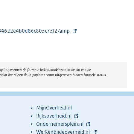
5a434622e4b0d86c803c73f2/amp
regeling vormen de formele bekendmakingen in de zin van de
eldt dat alleen de in papieren vorm uitgegeven bladen formele status
MijnOverheid.nl
E
Rijksoverheid.nl
x
E
Ondernemersplein.nl
t
x
E
Werkenbijdeoverheid.nl