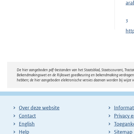
x
ara
n
t
e
e
3
l
r
E
htt
i
n
x
n
e
t
k
l
e
:
i
r
n
De hier aangeboden pdf-bestanden van het Staatsblad, Staatscourant, Tract
Disclaimer
n
k
Bekendmakingswet en de Rijkswet goedkeuring en bekendmaking verdragen voor
e
hebben; de hier aangeboden elektronische versies daarvan worden bij wijze 
:
l
i
n
Over deze website
Informat
k
Contact
Privacy 
:
English
Toeganke
Help
Sitemap