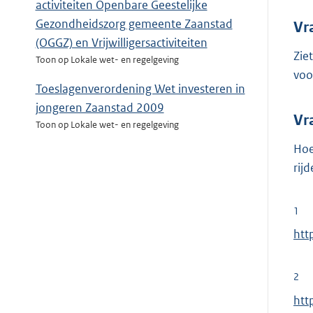
activiteiten Openbare Geestelijke
Gezondheidszorg gemeente Zaanstad
Vr
(OGGZ) en Vrijwilligersactiviteiten
Zie
Toon op Lokale wet- en regelgeving
voo
Toeslagenverordening Wet investeren in
jongeren Zaanstad 2009
Vr
Toon op Lokale wet- en regelgeving
Hoe
rij
1
E
htt
x
t
2
e
E
htt
r