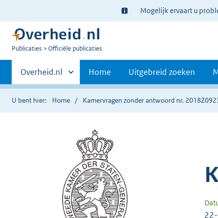
Ter
Mogelijk ervaart u prob
informatie:
U
Publicaties
Officiële publicaties
bent
Primaire
nu
Andere
Overheid.nl
Home
Uitgebreid zoeken
M
hier:
sites
navigatie
binnen
U bent hier:
Home
Kamervragen zonder antwoord nr. 2018Z092
K
Dat
22-