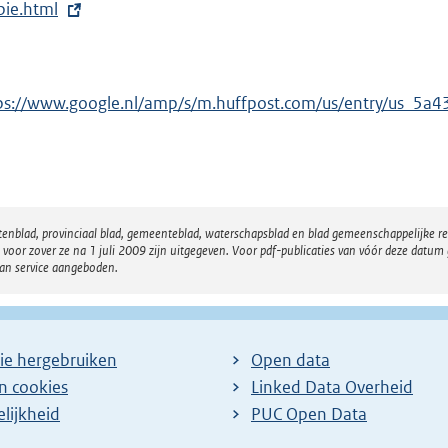
bie.html
ps://www.google.nl/amp/s/m.huffpost.com/us/entry/us_
atenblad, provinciaal blad, gemeenteblad, waterschapsblad en blad gemeenschappelijke 
 zover ze na 1 juli 2009 zijn uitgegeven. Voor pdf-publicaties van vóór deze datum g
van service aangeboden.
ie hergebruiken
Open data
en cookies
Linked Data Overheid
lijkheid
PUC Open Data