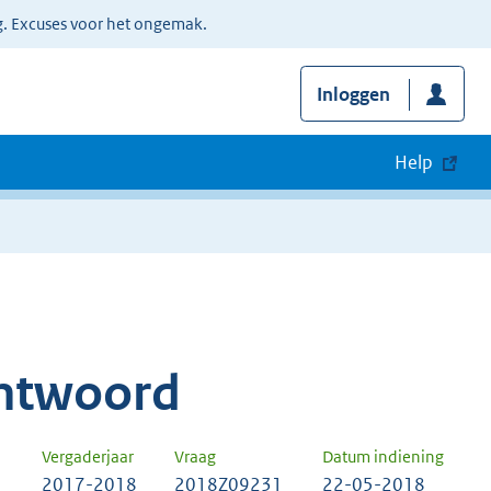
g. Excuses voor het ongemak.
Inloggen
Help
ntwoord
Vergaderjaar
Vraag
Datum indiening
2017-2018
2018Z09231
22-05-2018