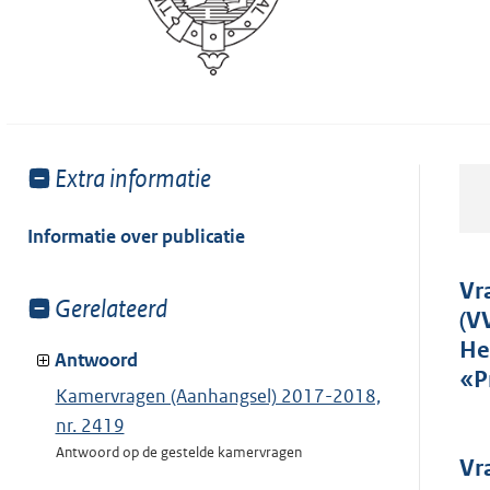
Toon
Extra informatie
meer
van:
Informatie over publicatie
Vr
Toon
Gerelateerd
(V
meer
He
van:
Antwoord
«P
Kamervragen (Aanhangsel) 2017-2018,
nr. 2419
Antwoord op de gestelde kamervragen
Vr