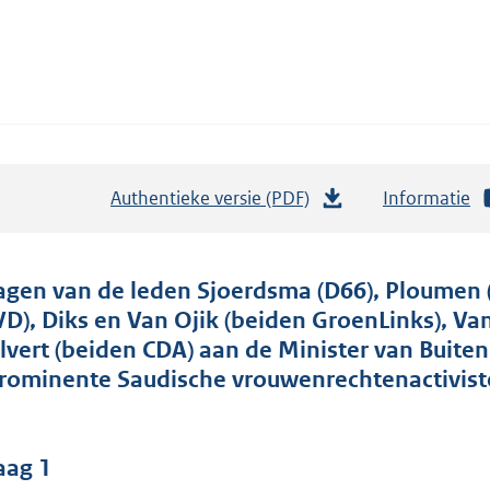
Authentieke versie (PDF)
b
Informatie
e
s
t
agen van de leden Sjoerdsma (D66), Ploumen 
a
VD), Diks en Van Ojik (beiden GroenLinks), Va
n
lvert (beiden CDA) aan de Minister van Buiten
d
rominente Saudische vrouwenrechtenactivist
s
g
r
aag 1