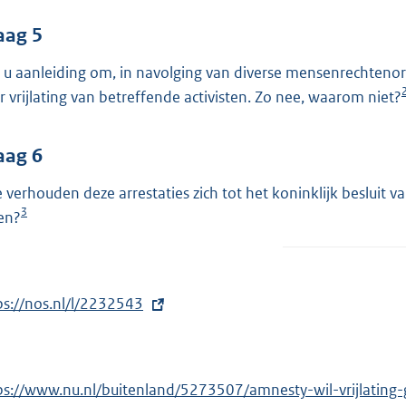
aag 5
t u aanleiding om, in navolging van diverse mensenrechtenorg
r vrijlating van betreffende activisten. Zo nee, waarom niet?
aag 6
 verhouden deze arrestaties zich tot het koninklijk besluit 
3
den?
ps://nos.nl/l/2232543
ps://www.nu.nl/buitenland/5273507/amnesty-wil-vrijlatin