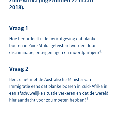
Zuid-Afrika (ingezonden 27 maart
t
2018).
t
e
:
4
Vraag 1
2
K
Hoe beoordeelt u de berichtgeving dat blanke
b
boeren in Zuid-Afrika geteisterd worden door
1
discriminatie, onteigeningen en moordpartijen?
Vraag 2
Bent u het met de Australische Minister van
Immigratie eens dat blanke boeren in Zuid-Afrika in
een afschuwelijke situatie verkeren en dat de wereld
2
hier aandacht voor zou moeten hebben?