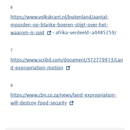
6
E
https://www.volkskrant.nl/buitenland/aantal-
x
moorden-op-blanke-boeren-stijgt-over-het-
t
waarom-is-zuid
- afrika-verdeeld~a4485259/
e
r
7
n
E
https://www.scribd.com/document/372779913/Lan
e
x
d-expropriation-motion
l
t
i
e
8
n
r
E
https://www.cbn.co.za/news/land-expropriation-
k
n
x
will-destroy-food-security
:
e
t
l
e
i
r