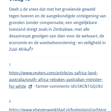
Deelt u de vrees dat met het groeiende geweld
tegen boeren en de aangekondigde onteigening van
gronden zonder compensatie, een vergelijkbare
toestand dreigt zoals in Zimbabwe, met alle
desastreuze gevolgen van dien voor de welvaart, de
economie en de voedselvoorziening- en veiligheid in
8
Zuid-Afrika
?
1
E
https://www.reuters.com/article/us-safrica-land-
x
australia/south-africa-rebukes-australian-minister-
t
for-white
- farmer-comments-idUSKCN1GQ282
e
r
2
n
E
https://www.elsevierweekblad.nl/buitenland/achterg