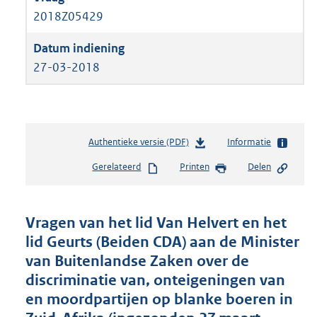
2018Z05429
27-03-2018
Authentieke versie (PDF)
b
Informatie
e
Gerelateerd
Printen
Delen
s
t
a
n
Vragen van het lid Van Helvert en het
d
lid Geurts (Beiden CDA) aan de Minister
s
van Buitenlandse Zaken over de
g
r
discriminatie van, onteigeningen van
o
en moordpartijen op blanke boeren in
o