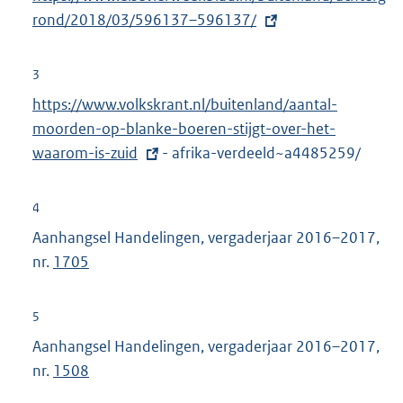
e
x
rond/2018/03/596137–596137/
l
t
i
e
3
n
r
E
https://www.volkskrant.nl/buitenland/aantal-
k
n
x
moorden-op-blanke-boeren-stijgt-over-het-
:
e
t
waarom-is-zuid
- afrika-verdeeld~a4485259/
l
e
i
r
4
n
n
Aanhangsel Handelingen, vergaderjaar 2016–2017,
k
e
nr.
1705
:
l
i
5
n
Aanhangsel Handelingen, vergaderjaar 2016–2017,
k
nr.
1508
: