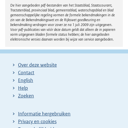
n
n
Disclaimer
De hier aangeboden pdf-bestanden van het Staatsblad, Staatscourant,
k
Tractatenblad, provinciaal blad, gemeenteblad, waterschapsblad en blad
e
:
gemeenschappelijke regeling vormen de formele bekendmakingen in de
l
zin van de Bekendmakingswet en de Rijkswet goedkeuring en
bekendmaking verdragen voor zover ze na 1 juli 2009 zijn uitgegeven.
i
Voor pdf-publicaties van vóór deze datum geldt dat alleen de in papieren
n
vorm uitgegeven bladen formele status hebben; de hier aangeboden
elektronische versies daarvan worden bij wijze van service aangeboden.
k
:
Over deze website
Contact
English
Help
Zoeken
Informatie hergebruiken
Privacy en cookies