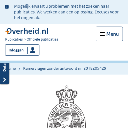
Ter
Mogelijk ervaart u problemen met het zoeken naar
informatie:
publicaties. We werken aan een oplossing. Excuses voor
het ongemak.
Menu
U
Publicaties
Officiële publicaties
bent
Inloggen
nu
hier:
Home
Kamervragen zonder antwoord nr. 2018Z05429