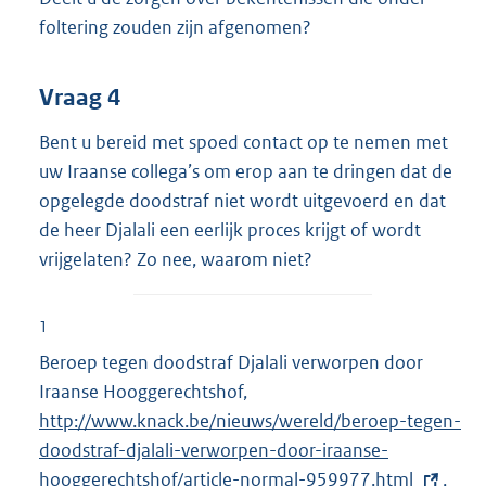
foltering zouden zijn afgenomen?
Vraag 4
Bent u bereid met spoed contact op te nemen met
uw Iraanse collega’s om erop aan te dringen dat de
opgelegde doodstraf niet wordt uitgevoerd en dat
de heer Djalali een eerlijk proces krijgt of wordt
vrijgelaten? Zo nee, waarom niet?
1
Beroep tegen doodstraf Djalali verworpen door
Iraanse Hooggerechtshof,
E
http://www.knack.be/nieuws/wereld/beroep-tegen-
x
doodstraf-djalali-verworpen-door-iraanse-
t
hooggerechtshof/article-normal-959977.html
e
,