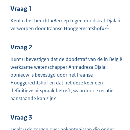
t
Vraag 1
t
e
:
Kent u het bericht «Beroep tegen doodstraf Djalali
3
1
verworpen door Iraanse Hooggerechtshof»?
5
K
b
Vraag 2
Kunt u bevestigen dat de doodstraf van de in België
werkzame wetenschapper Ahmadreza Djalali
opnieuw is bevestigd door het Iraanse
Hooggerechtshof en dat het deze keer een
definitieve uitspraak betreft, waardoor executie
aanstaande kan zijn?
Vraag 3
Deelt u de zorgen over bekentenissen die onder