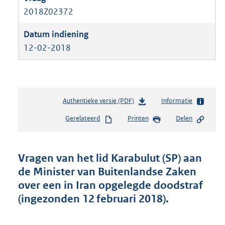
2018Z02372
12-02-2018
Authentieke versie (PDF)
b
Informatie
e
Gerelateerd
Printen
Delen
s
t
a
n
Vragen van het lid Karabulut (SP) aan
d
de Minister van Buitenlandse Zaken
s
over een in Iran opgelegde doodstraf
g
r
(ingezonden 12 februari 2018).
o
o