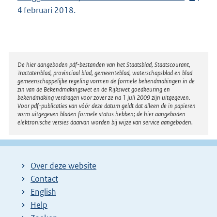
4 februari 2018.
r
n
e
l
i
Disclaimer
De hier aangeboden pdf-bestanden van het Staatsblad, Staatscourant,
Tractatenblad, provinciaal blad, gemeenteblad, waterschapsblad en blad
n
gemeenschappelijke regeling vormen de formele bekendmakingen in de
k
zin van de Bekendmakingswet en de Rijkswet goedkeuring en
bekendmaking verdragen voor zover ze na 1 juli 2009 zijn uitgegeven.
:
Voor pdf-publicaties van vóór deze datum geldt dat alleen de in papieren
vorm uitgegeven bladen formele status hebben; de hier aangeboden
elektronische versies daarvan worden bij wijze van service aangeboden.
Over deze website
Contact
English
Help