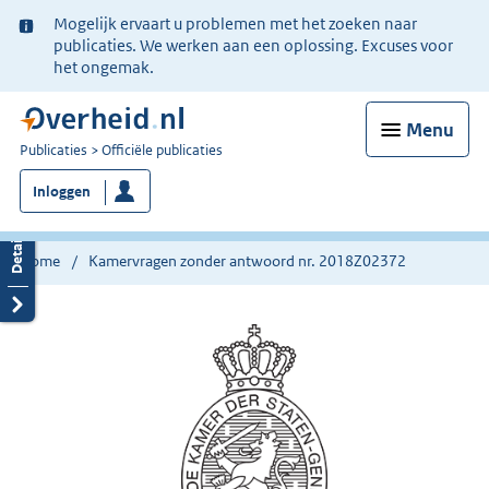
Ter
Mogelijk ervaart u problemen met het zoeken naar
informatie:
publicaties. We werken aan een oplossing. Excuses voor
het ongemak.
Menu
U
Publicaties
Officiële publicaties
bent
Inloggen
nu
hier:
Home
Kamervragen zonder antwoord nr. 2018Z02372