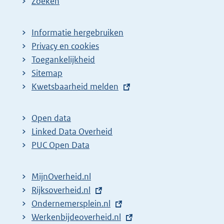
Zoeken
Informatie hergebruiken
Privacy en cookies
Toegankelijkheid
Sitemap
E
Kwetsbaarheid melden
x
t
Open data
e
Linked Data Overheid
r
PUC Open Data
n
e
MijnOverheid.nl
l
E
Rijksoverheid.nl
i
x
E
Ondernemersplein.nl
n
t
x
E
Werkenbijdeoverheid.nl
k