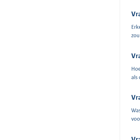
Vr
Erk
zou
Vr
Hoe
als
Vr
Was
voo
Vr