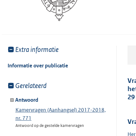
Toon
Extra informatie
meer
van:
Informatie over publicatie
Vr
Toon
Gerelateerd
he
meer
29
van:
Antwoord
Kamervragen (Aanhangsel) 2017-2018,
nr. 771
Vr
Antwoord op de gestelde kamervragen
Her