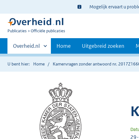
Ter
Mogelijk ervaart u prob
informatie:
U
Publicaties
Officiële publicaties
bent
Primaire
nu
Andere
Overheid.nl
Home
Uitgebreid zoeken
M
hier:
sites
navigatie
binnen
U bent hier:
Home
Kamervragen zonder antwoord nr. 2017Z166
K
Dat
29-