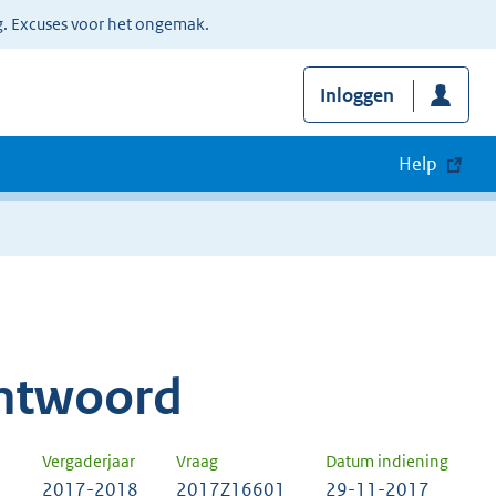
g. Excuses voor het ongemak.
Inloggen
Help
ntwoord
Vergaderjaar
Vraag
Datum indiening
2017-2018
2017Z16601
29-11-2017