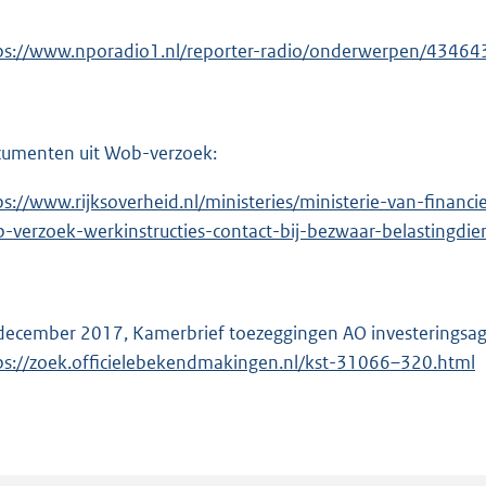
ps://www.nporadio1.nl/reporter-radio/onderwerpen/43464
umenten uit Wob-verzoek:
ps://www.rijksoverheid.nl/ministeries/ministerie-van-fin
-verzoek-werkinstructies-contact-bij-bezwaar-belastingdie
december 2017, Kamerbrief toezeggingen AO investeringsage
ps://zoek.officielebekendmakingen.nl/kst-31066–320.html