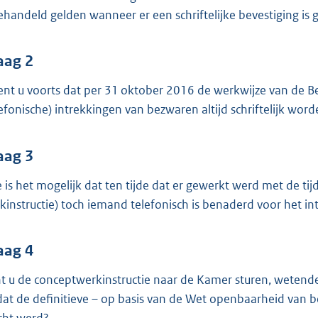
o
ehandeld gelden wanneer er een schriftelijke bevestiging is
o
t
t
aag 2
e
ent u voorts dat per 31 oktober 2016 de werkwijze van de Be
:
lefonische) intrekkingen van bezwaren altijd schriftelijk wo
4
0
aag 3
K
b
 is het mogelijk dat ten tijde dat er gewerkt werd met de ti
kinstructie) toch iemand telefonisch is benaderd voor het i
aag 4
t u de conceptwerkinstructie naar de Kamer sturen, wetende d
dat de definitieve – op basis van de Wet openbaarheid van 