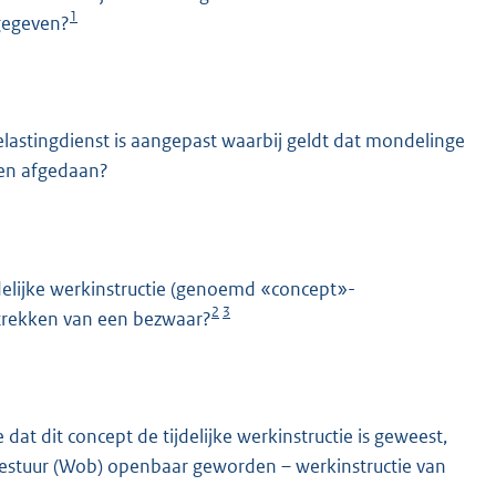
1
 gegeven?
lastingdienst is aangepast waarbij geldt dat mondelinge
rden afgedaan?
jdelijke werkinstructie (genoemd «concept»-
2
3
ntrekken van een bezwaar?
at dit concept de tijdelijke werkinstructie is geweest,
bestuur (Wob) openbaar geworden – werkinstructie van