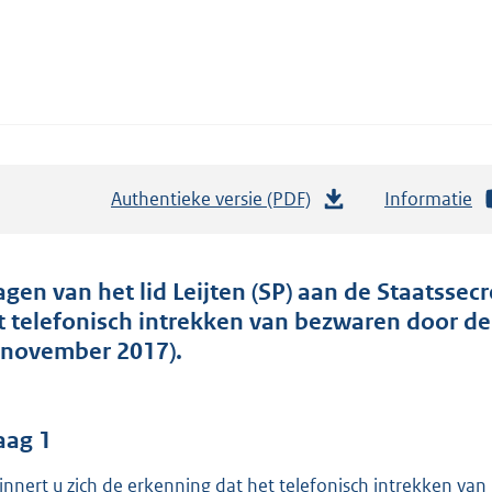
Authentieke versie (PDF)
b
Informatie
e
s
t
agen van het lid Leijten (SP) aan de Staatssec
a
t telefonisch intrekken van bezwaren door de
n
 november 2017).
d
s
g
aag 1
r
innert u zich de erkenning dat het telefonisch intrekken van