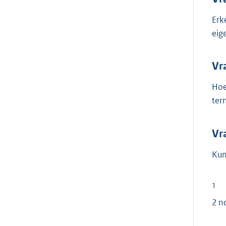
Erk
eig
Vr
Hoe
ter
Vr
Kun
1
2 n