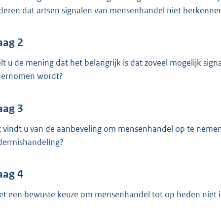
o
deren dat artsen signalen van mensenhandel niet herkenne
o
t
t
aag 2
e
lt u de mening dat het belangrijk is dat zoveel mogelijk sig
:
ernomen wordt?
3
8
aag 3
K
b
 vindt u van de aanbeveling om mensenhandel op te nemen 
dermishandeling?
aag 4
het een bewuste keuze om mensenhandel tot op heden niet 