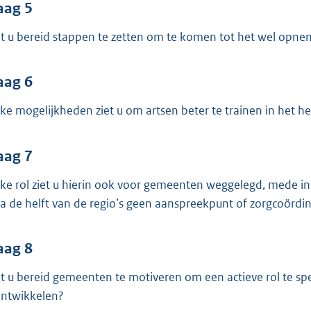
aag 5
t u bereid stappen te zetten om te komen tot het wel op
aag 6
ke mogelijkheden ziet u om artsen beter te trainen in het
aag 7
ke rol ziet u hierin ook voor gemeenten weggelegd, mede in 
na de helft van de regio’s geen aanspreekpunt of zorgcoördi
aag 8
t u bereid gemeenten te motiveren om een actieve rol te s
ontwikkelen?