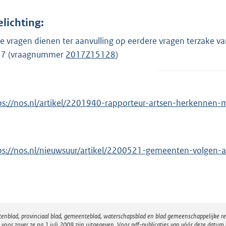
elichting:
e vragen dienen ter aanvulling op eerdere vragen terzake va
7 (vraagnummer
2017Z15128
)
ps://nos.nl/artikel/2201940-rapporteur-artsen-herkennen-
ps://nos.nl/nieuwsuur/artikel/2200521-gemeenten-volgen-
atenblad, provinciaal blad, gemeenteblad, waterschapsblad en blad gemeenschappelijke 
 zover ze na 1 juli 2009 zijn uitgegeven. Voor pdf-publicaties van vóór deze datum g