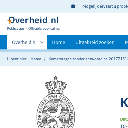
Ter
Mogelijk ervaart u prob
informatie:
U
Publicaties
Officiële publicaties
bent
Primaire
nu
Andere
Overheid.nl
Home
Uitgebreid zoeken
M
hier:
sites
navigatie
binnen
U bent hier:
Home
Kamervragen zonder antwoord nr. 2017Z151
K
Dat
10-