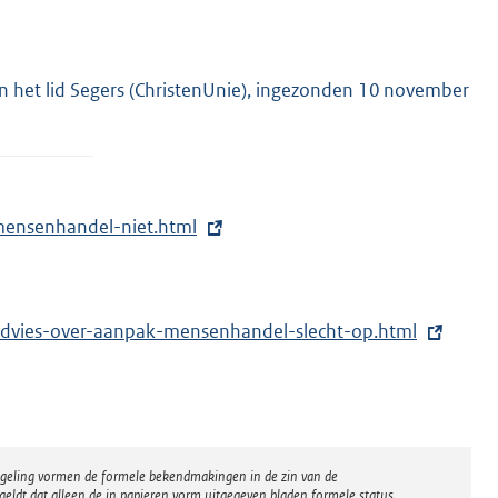
n het lid Segers (ChristenUnie), ingezonden 10 november
mensenhandel-niet.html
advies-over-aanpak-mensenhandel-slecht-op.html
regeling vormen de formele bekendmakingen in de zin van de
eldt dat alleen de in papieren vorm uitgegeven bladen formele status