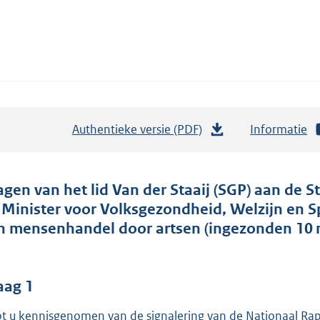
Authentieke versie (PDF)
b
Informatie
e
s
t
agen van het lid Van der Staaij (SGP) aan de St
a
 Minister voor Volksgezondheid, Welzijn en S
n
n mensenhandel door artsen (ingezonden 10 
d
s
g
aag 1
r
t u kennisgenomen van de signalering van de Nationaal R