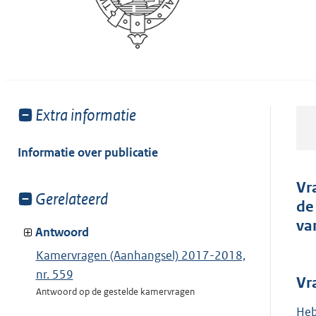
Toon
Extra informatie
meer
van:
Informatie over publicatie
Vr
Toon
Gerelateerd
de
meer
va
van:
Antwoord
Kamervragen (Aanhangsel) 2017-2018,
nr. 559
Vr
Antwoord op de gestelde kamervragen
Heb