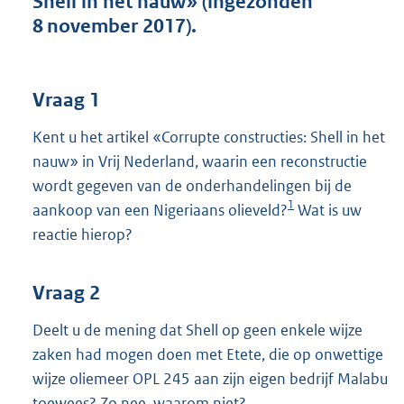
Shell in het nauw» (ingezonden
t
8 november 2017).
t
e
:
3
Vraag 1
9
K
Kent u het artikel «Corrupte constructies: Shell in het
b
nauw» in Vrij Nederland, waarin een reconstructie
wordt gegeven van de onderhandelingen bij de
1
aankoop van een Nigeriaans olieveld?
Wat is uw
reactie hierop?
Vraag 2
Deelt u de mening dat Shell op geen enkele wijze
zaken had mogen doen met Etete, die op onwettige
wijze oliemeer OPL 245 aan zijn eigen bedrijf Malabu
toewees? Zo nee, waarom niet?