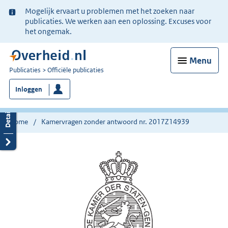
Ter
Mogelijk ervaart u problemen met het zoeken naar
informatie:
publicaties. We werken aan een oplossing. Excuses voor
het ongemak.
Menu
U
Publicaties
Officiële publicaties
bent
Inloggen
nu
hier:
Home
Kamervragen zonder antwoord nr. 2017Z14939