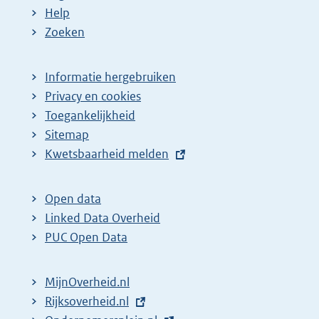
Help
Zoeken
Informatie hergebruiken
Privacy en cookies
Toegankelijkheid
Sitemap
E
Kwetsbaarheid melden
x
t
Open data
e
Linked Data Overheid
r
PUC Open Data
n
e
MijnOverheid.nl
l
E
Rijksoverheid.nl
i