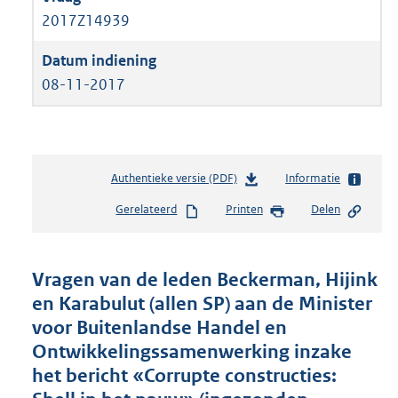
2017Z14939
08-11-2017
Authentieke versie (PDF)
b
Informatie
e
Gerelateerd
Printen
Delen
s
t
a
n
Vragen van de leden Beckerman, Hijink
d
en Karabulut (allen SP) aan de Minister
s
voor Buitenlandse Handel en
g
r
Ontwikkelingssamenwerking inzake
o
het bericht «Corrupte constructies:
o