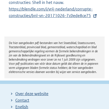
constructies: Shell in het nauw.
E
https://blendle.com/i/vrij-nederland/corrupte-
x
constructies/bnl-vn-20171026-7c0ede8ce75
t
e
r
n
e
Disclaimer
De hier aangeboden pdf-bestanden van het Staatsblad, Staatscourant,
Tractatenblad, provinciaal blad, gemeenteblad, waterschapsblad en blad
l
gemeenschappelijke regeling vormen de formele bekendmakingen in de
i
zin van de Bekendmakingswet en de Rijkswet goedkeuring en
bekendmaking verdragen voor zover ze na 1 juli 2009 zijn uitgegeven.
n
Voor pdf-publicaties van vóór deze datum geldt dat alleen de in papieren
k
vorm uitgegeven bladen formele status hebben; de hier aangeboden
elektronische versies daarvan worden bij wijze van service aangeboden.
:
Over deze website
Contact
English