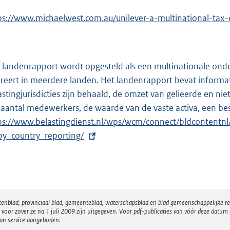
ps://www.michaelwest.com.au/unilever-a-multinational-tax-d
 landenrapport wordt opgesteld als een multinationale on
reert in meerdere landen. Het landenrapport bevat informati
astingjurisdicties zijn behaald, de omzet van gelieerde en nie
 aantal medewerkers, de waarde van de vaste activa, een besch
ps://www.belastingdienst.nl/wps/wcm/connect/bldcontentnl/
by_country_reporting/
atenblad, provinciaal blad, gemeenteblad, waterschapsblad en blad gemeenschappelijke 
 zover ze na 1 juli 2009 zijn uitgegeven. Voor pdf-publicaties van vóór deze datum g
van service aangeboden.