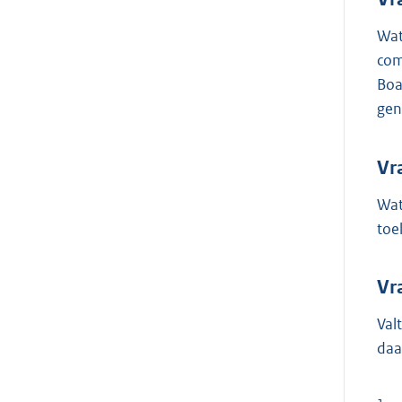
Wat
com
Boa
gen
Vr
Wat
toe
Vr
Val
daa