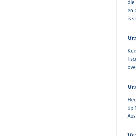
die
en 
is 
Vr
Kun
fis
ove
Vr
Hee
de 
Aus
Vr