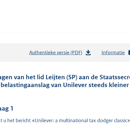
Authentieke versie (PDF)
b
Informatie
e
s
t
agen van het lid Leijten (SP) aan de Staatssecr
a
 belastingaanslag van Unilever steeds kleine
n
d
s
aag 1
g
t u het bericht «Unilever: a multinational tax dodger classic
r