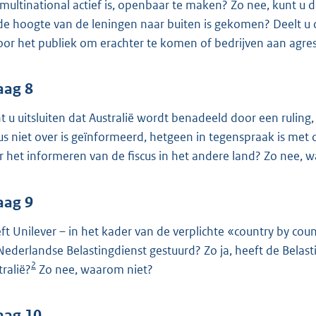
 multinational actief is, openbaar te maken? Zo nee, kunt u
de hoogte van de leningen naar buiten is gekomen? Deelt u d
voor het publiek om erachter te komen of bedrijven aan agre
aag 8
t u uitsluiten dat Australië wordt benadeeld door een ruling,
cus niet over is geïnformeerd, hetgeen in tegenspraak is met 
r het informeren van de fiscus in het andere land? Zo nee, 
aag 9
ft Unilever – in het kader van de verplichte «country by co
Nederlandse Belastingdienst gestuurd? Zo ja, heeft de Belast
2
tralië?
Zo nee, waarom niet?
aag 10