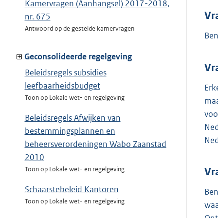
Kamervragen (Aanhangsel) 2017-2018,
Vr
nr. 675
Antwoord op de gestelde kamervragen
Ben
Geconsolideerde regelgeving
Vr
Beleidsregels subsidies
leefbaarheidsbudget
Erk
Toon op Lokale wet- en regelgeving
maa
voo
Beleidsregels Afwijken van
Ned
bestemmingsplannen en
Ned
beheersverordeningen Wabo Zaanstad
2010
Toon op Lokale wet- en regelgeving
Vr
Schaarstebeleid Kantoren
Ben
Toon op Lokale wet- en regelgeving
waa