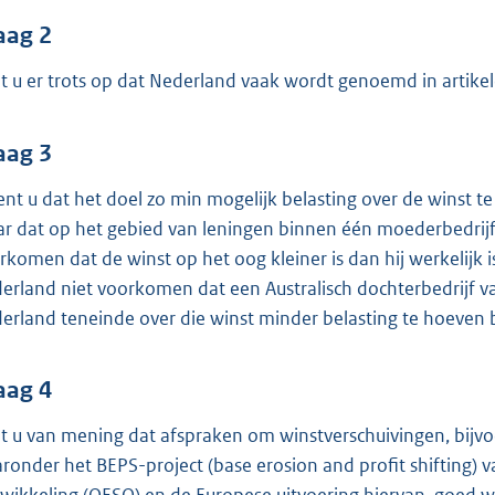
o
o
aag 2
t
t u er trots op dat Nederland vaak wordt genoemd in artikel
t
e
aag 3
:
4
ent u dat het doel zo min mogelijk belasting over de winst t
1
r dat op het gebied van leningen binnen één moederbedrijf
K
rkomen dat de winst op het oog kleiner is dan hij werkelijk is?
b
erland niet voorkomen dat een Australisch dochterbedrijf van
erland teneinde over die winst minder belasting te hoeven 
aag 4
t u van mening dat afspraken om winstverschuivingen, bijvoo
ronder het BEPS-project (base erosion and profit shifting