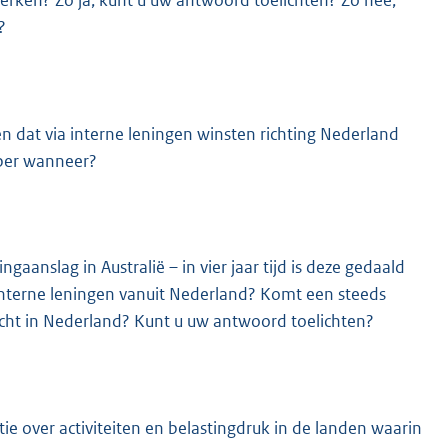
erken? Zo ja, kunt u uw antwoord toelichten? Zo nee,
?
 dat via interne leningen winsten richting Nederland
 per wanneer?
aanslag in Australië – in vier jaar tijd is deze gedaald
 interne leningen vanuit Nederland? Komt een steeds
recht in Nederland? Kunt u uw antwoord toelichten?
ie over activiteiten en belastingdruk in de landen waarin