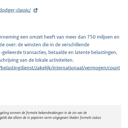
odger-classic/
derneming een omzet heeft van meer dan 750 miljoen en
e over: de winsten die in de verschillende
t-gelieerde transacties, betaalde en latente belastingen,
rijving van de lokale activiteiten.
E
belastingdienst/zakelijk/internationaal/vermogen/count
x
t
e
r
n
e
regeling vormen de formele bekendmakingen in de zin van de
l
eldt dat alleen de in papieren vorm uitgegeven bladen formele status
i