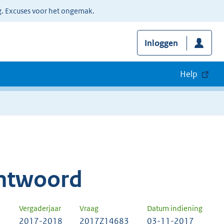
g. Excuses voor het ongemak.
Inloggen
Help
ntwoord
Vergaderjaar
Vraag
Datum indiening
2017-2018
2017Z14683
03-11-2017