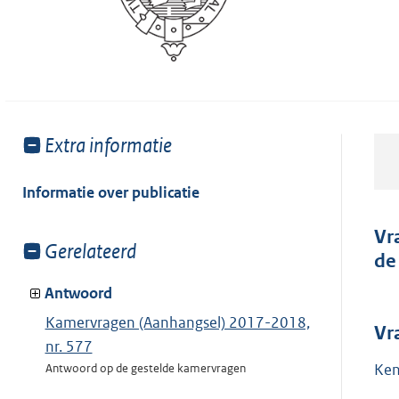
Toon
Extra informatie
meer
van:
Informatie over publicatie
Vr
Toon
Gerelateerd
de
meer
van:
Antwoord
Kamervragen (Aanhangsel) 2017-2018,
Vr
nr. 577
Ken
Antwoord op de gestelde kamervragen