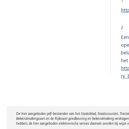
1
E
htt
x
t
2
e
Een
r
ope
n
bel
e
het
l
htt
i
ry_
n
k
:
De hier aangeboden pdf-bestanden van het Staatsblad, Staatscourant, Tract
Disclaimer
Bekendmakingswet en de Rijkswet goedkeuring en bekendmaking verdragen voor
hebben; de hier aangeboden elektronische versies daarvan worden bij wijze 