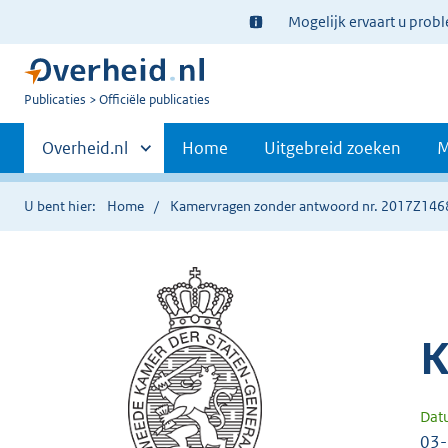
Ter
Mogelijk ervaart u prob
informatie:
U
Publicaties
Officiële publicaties
bent
Primaire
nu
Andere
Overheid.nl
Home
Uitgebreid zoeken
M
hier:
sites
navigatie
binnen
U bent hier:
Home
Kamervragen zonder antwoord nr. 2017Z146
K
Dat
03-