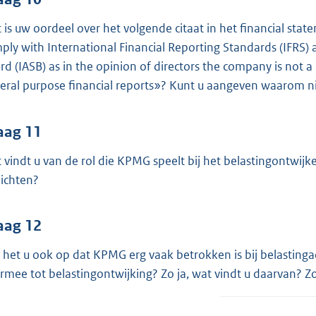
 is uw oordeel over het volgende citaat in het financial st
ply with International Financial Reporting Standards (IFRS)
rd (IASB) as in the opinion of directors the company is not a
eral purpose financial reports»? Kunt u aangeven waarom n
aag 11
 vindt u van de rol die KPMG speelt bij het belastingontwi
lichten?
aag 12
t het u ook op dat KPMG erg vaak betrokken is bij belastingad
rmee tot belastingontwijking? Zo ja, wat vindt u daarvan? Zo