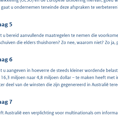
wikkeling (OESO) en de Europese uitvoering hiervan, goed w
 gaat u ondernemen teneinde deze afspraken te verbeteren
aag 5
t u bereid aanvullende maatregelen te nemen die voorkomen
schuiven die elders thuishoren? Zo nee, waarom niet? Zo ja,
aag 6
t u aangeven in hoeverre de steeds kleiner wordende belasting
 16,3 miljoen naar 4,8 miljoen dollar – te maken heeft met
ter deel van de winsten die zijn gegenereerd in Australië te
aag 7
ft Australië een verplichting voor multinationals om informat