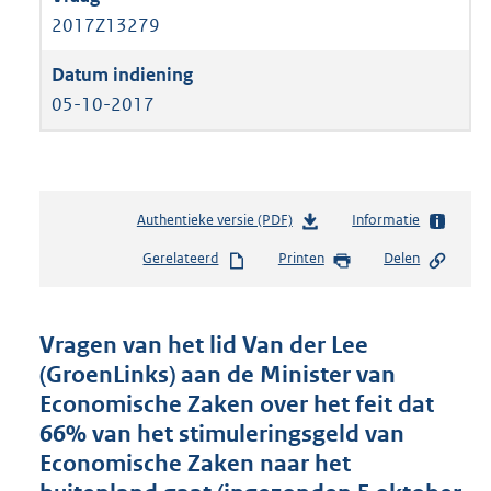
2017Z13279
05-10-2017
Authentieke versie (PDF)
b
Informatie
e
Gerelateerd
Printen
Delen
s
t
a
n
Vragen van het lid Van der Lee
d
(GroenLinks) aan de Minister van
s
Economische Zaken over het feit dat
g
r
66% van het stimuleringsgeld van
o
Economische Zaken naar het
o