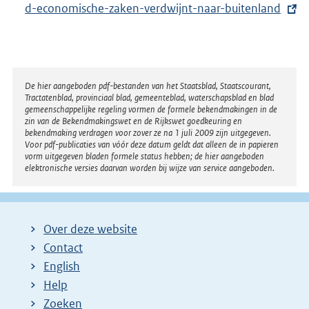
d-economische-zaken-verdwijnt-naar-buitenland
t
e
r
n
e
Disclaimer
De hier aangeboden pdf-bestanden van het Staatsblad, Staatscourant,
Tractatenblad, provinciaal blad, gemeenteblad, waterschapsblad en blad
l
gemeenschappelijke regeling vormen de formele bekendmakingen in de
i
zin van de Bekendmakingswet en de Rijkswet goedkeuring en
bekendmaking verdragen voor zover ze na 1 juli 2009 zijn uitgegeven.
n
Voor pdf-publicaties van vóór deze datum geldt dat alleen de in papieren
k
vorm uitgegeven bladen formele status hebben; de hier aangeboden
elektronische versies daarvan worden bij wijze van service aangeboden.
:
Over deze website
Contact
English
Help
Zoeken