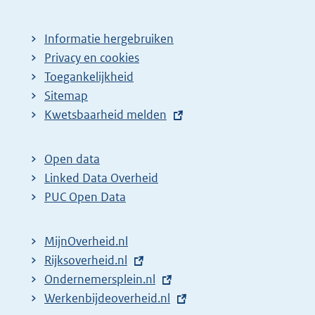
Informatie hergebruiken
Privacy en cookies
Toegankelijkheid
Sitemap
E
Kwetsbaarheid melden
x
t
Open data
e
Linked Data Overheid
r
PUC Open Data
n
e
MijnOverheid.nl
l
E
Rijksoverheid.nl
i
x
E
Ondernemersplein.nl
n
t
x
E
Werkenbijdeoverheid.nl
k