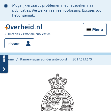
Ter
Mogelijk ervaart u problemen met het zoeken naar
informatie:
publicaties. We werken aan een oplossing. Excuses voor
het ongemak.
Menu
U
Publicaties
Officiële publicaties
bent
Inloggen
nu
hier:
Home
Kamervragen zonder antwoord nr. 2017Z13279