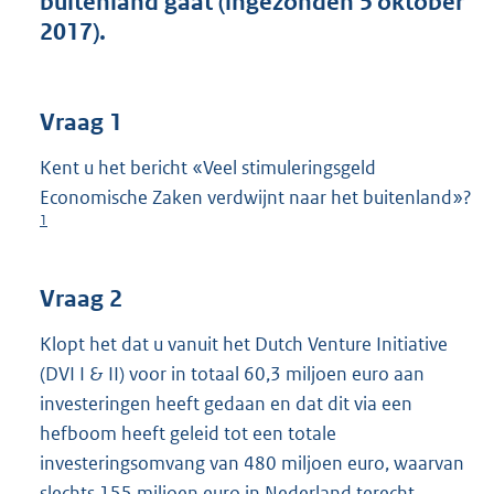
buitenland gaat (ingezonden 5 oktober
t
2017).
t
e
:
3
Vraag 1
8
K
Kent u het bericht «Veel stimuleringsgeld
b
Economische Zaken verdwijnt naar het buitenland»?
1
Vraag 2
Klopt het dat u vanuit het Dutch Venture Initiative
(DVI I & II) voor in totaal 60,3 miljoen euro aan
investeringen heeft gedaan en dat dit via een
hefboom heeft geleid tot een totale
investeringsomvang van 480 miljoen euro, waarvan
slechts 155 miljoen euro in Nederland terecht