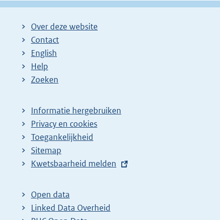
Over deze website
Contact
English
Help
Zoeken
Informatie hergebruiken
Privacy en cookies
Toegankelijkheid
Sitemap
E
Kwetsbaarheid melden
x
t
Open data
e
Linked Data Overheid
r