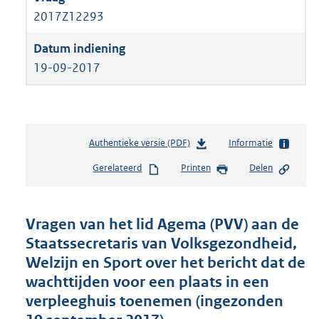
2017Z12293
19-09-2017
Authentieke versie (PDF)
b
Informatie
e
Gerelateerd
Printen
Delen
s
t
a
n
Vragen van het lid Agema (PVV) aan de
d
Staatssecretaris van Volksgezondheid,
s
Welzijn en Sport over het bericht dat de
g
r
wachttijden voor een plaats in een
o
verpleeghuis toenemen (ingezonden
o