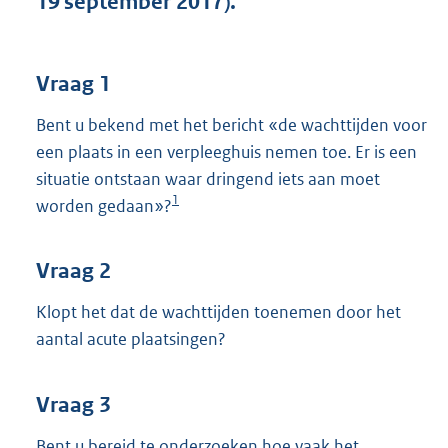
19 september 2017).
t
t
e
:
Vraag 1
3
5
Bent u bekend met het bericht «de wachttijden voor
K
een plaats in een verpleeghuis nemen toe. Er is een
b
situatie ontstaan waar dringend iets aan moet
1
worden gedaan»?
Vraag 2
Klopt het dat de wachttijden toenemen door het
aantal acute plaatsingen?
Vraag 3
Bent u bereid te onderzoeken hoe vaak het