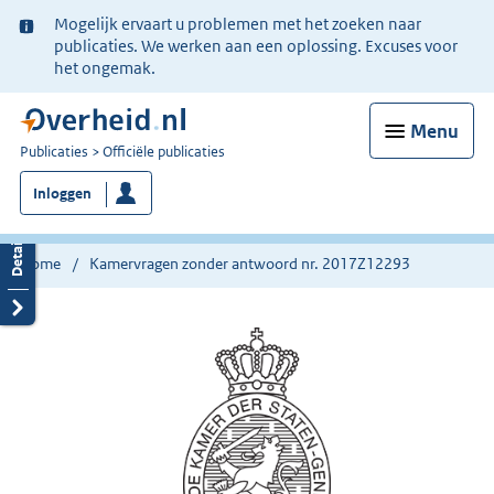
Ter
Mogelijk ervaart u problemen met het zoeken naar
informatie:
publicaties. We werken aan een oplossing. Excuses voor
het ongemak.
Menu
U
Publicaties
Officiële publicaties
bent
Inloggen
nu
hier:
Home
Kamervragen zonder antwoord nr. 2017Z12293