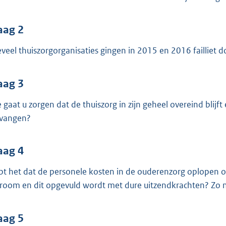
o
o
t
aag 2
t
veel thuiszorgorganisaties gingen in 2015 en 2016 failliet do
e
:
aag 3
3
7
 gaat u zorgen dat de thuiszorg in zijn geheel overeind bli
K
vangen?
b
aag 4
pt het dat de personele kosten in de ouderenzorg oplopen o
troom en dit opgevuld wordt met dure uitzendkrachten? Zo n
aag 5