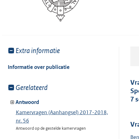
Toon
Extra informatie
meer
van:
Informatie over publicatie
Vr
Toon
Gerelateerd
Sp
meer
7 
van:
Antwoord
Kamervragen (Aanhangsel) 2017-2018,
nr. 56
Vr
Antwoord op de gestelde kamervragen
Ben