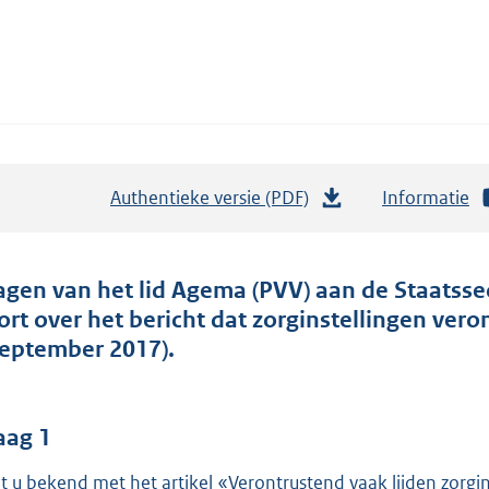
Authentieke versie (PDF)
b
Informatie
e
s
t
agen van het lid Agema (PVV) aan de Staatsse
a
ort over het bericht dat zorginstellingen vero
n
september 2017).
d
s
g
aag 1
r
t u bekend met het artikel «Verontrustend vaak lijden zorgins