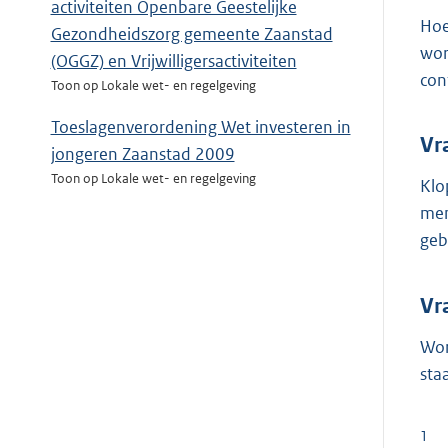
activiteiten Openbare Geestelijke
Hoe
Gezondheidszorg gemeente Zaanstad
wor
(OGGZ) en Vrijwilligersactiviteiten
con
Toon op Lokale wet- en regelgeving
Toeslagenverordening Wet investeren in
Vr
jongeren Zaanstad 2009
Toon op Lokale wet- en regelgeving
Klo
men
geb
Vr
Wor
sta
1