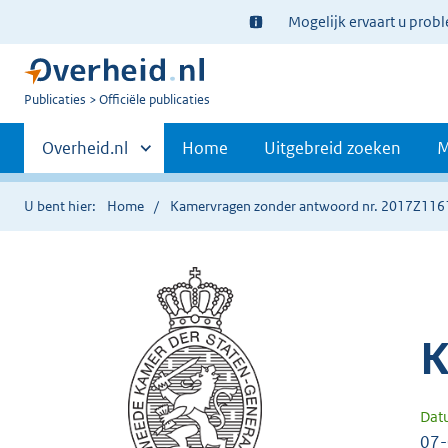
Ter
Mogelijk ervaart u prob
informatie:
U
Publicaties
Officiële publicaties
bent
Primaire
nu
Andere
Overheid.nl
Home
Uitgebreid zoeken
M
hier:
sites
navigatie
binnen
U bent hier:
Home
Kamervragen zonder antwoord nr. 2017Z116
K
Dat
07-