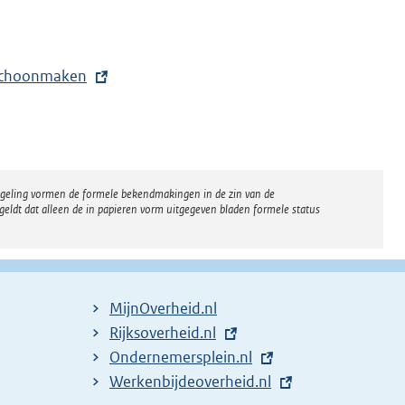
-schoonmaken
regeling vormen de formele bekendmakingen in de zin van de
eldt dat alleen de in papieren vorm uitgegeven bladen formele status
MijnOverheid.nl
E
Rijksoverheid.nl
x
E
Ondernemersplein.nl
t
x
E
Werkenbijdeoverheid.nl