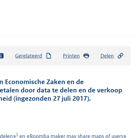
Gerelateerd
Printen
Delen
van Economische Zaken en de
 betalen door data te delen en de verkoop
id (ingezonden 27 juli 2017).
1
 delen»
en «Roomba maker may share maps of users»