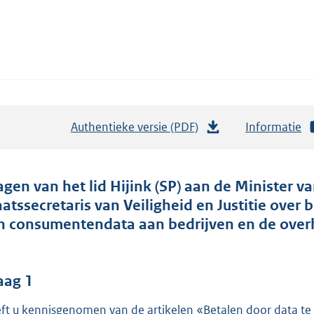
Authentieke versie (PDF)
b
Informatie
e
s
t
agen van het lid Hijink (SP) aan de Minister 
a
aatssecretaris van Veiligheid en Justitie over
n
n consumentendata aan bedrijven en de overhe
d
s
g
aag 1
r
ft u kennisgenomen van de artikelen «Betalen door data te