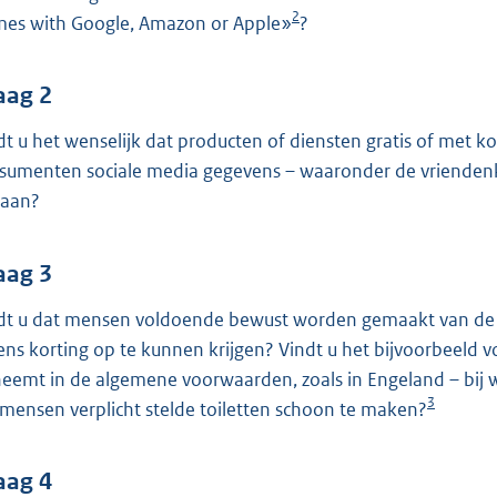
o
2
es with Google, Amazon or Apple»
?
o
t
t
aag 2
e
dt u het wenselijk dat producten of diensten gratis of met
:
sumenten sociale media gegevens – waaronder de vriendenk
3
taan?
9
K
aag 3
b
dt u dat mensen voldoende bewust worden gemaakt van de g
ens korting op te kunnen krijgen? Vindt u het bijvoorbeeld 
eemt in de algemene voorwaarden, zoals in Engeland – bij w
3
 mensen verplicht stelde toiletten schoon te maken?
aag 4