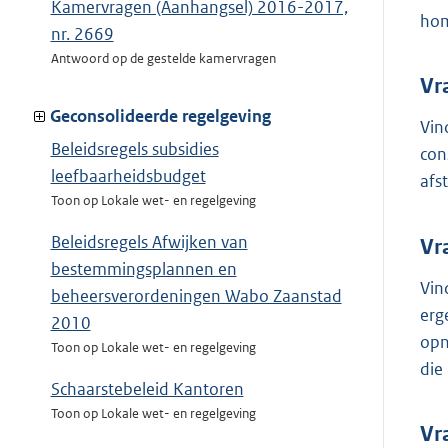
Kamervragen (Aanhangsel) 2016-2017,
hom
nr. 2669
Antwoord op de gestelde kamervragen
Vr
Geconsolideerde regelgeving
Vin
Beleidsregels subsidies
con
leefbaarheidsbudget
afs
Toon op Lokale wet- en regelgeving
Beleidsregels Afwijken van
Vr
bestemmingsplannen en
Vin
beheersverordeningen Wabo Zaanstad
erg
2010
opn
Toon op Lokale wet- en regelgeving
die
Schaarstebeleid Kantoren
Toon op Lokale wet- en regelgeving
Vr