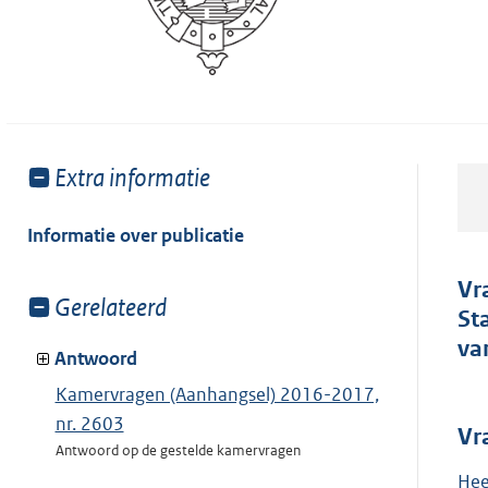
Toon
Extra informatie
meer
van:
Informatie over publicatie
Vr
Toon
Gerelateerd
St
meer
va
van:
Antwoord
Kamervragen (Aanhangsel) 2016-2017,
nr. 2603
Vr
Antwoord op de gestelde kamervragen
Hee