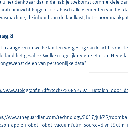
t u het denkbaar dat in de nabije toekomst commerciële parti
aratuur inzicht krijgen in praktisch alle elementen van het
wasmachine, de inhoud van de koelkast, het schoonmaakpat
aag 8
t u aangeven in welke landen wetgeving van kracht is die der
erland het geval is? Welke mogelijkheden ziet u om Nederl
 ongewenst delen van persoonlijke data?
p://www.telegraaf.nl/dft/tech/28685279/__Betalen_door_d
ps://www.theguardian.com/technology/2017/jul/25/roomb
zon-apple-irobot-robot-vacuum?utm_source=dlvr.it&utm_