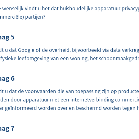
 wenselijk vindt u het dat huishoudelijke apparatuur privac
mmerciële) partijen?
aag 5
dt u dat Google of de overheid, bijvoorbeeld via data verkr
 fysieke leefomgeving van een woning, het schoonmaakgedra
aag 6
dt u dat de voorwaarden die van toepassing zijn op product
den door apparatuur met een internetverbinding commerci
er geïnformeerd worden over en beschermd worden tegen he
aag 7