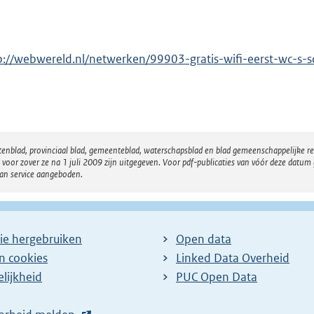
p://webwereld.nl/netwerken/99903-gratis-wifi-eerst-wc-s
atenblad, provinciaal blad, gemeenteblad, waterschapsblad en blad gemeenschappelijke 
 zover ze na 1 juli 2009 zijn uitgegeven. Voor pdf-publicaties van vóór deze datum g
van service aangeboden.
ie hergebruiken
Open data
en cookies
Linked Data Overheid
lijkheid
PUC Open Data