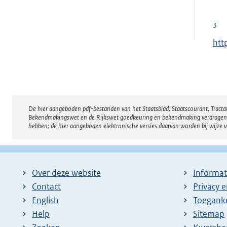
n
t
e
e
3
l
r
E
htt
i
n
x
n
e
t
k
l
e
:
i
r
n
De hier aangeboden pdf-bestanden van het Staatsblad, Staatscourant, Tract
Disclaimer
n
k
Bekendmakingswet en de Rijkswet goedkeuring en bekendmaking verdragen voor
e
hebben; de hier aangeboden elektronische versies daarvan worden bij wijze 
:
l
i
n
Over deze website
Informat
k
Contact
Privacy 
:
English
Toeganke
Help
Sitemap