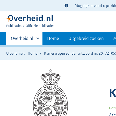
Ter
Mogelijk ervaart u prob
informatie:
U
Publicaties
Officiële publicaties
bent
Primaire
nu
Andere
Overheid.nl
Home
Uitgebreid zoeken
M
hier:
sites
navigatie
binnen
U bent hier:
Home
Kamervragen zonder antwoord nr. 2017Z105
K
Dat
27-