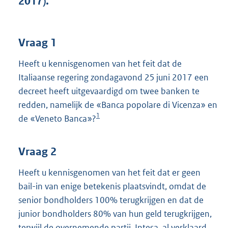
2017).
t
t
e
:
Vraag 1
4
1
Heeft u kennisgenomen van het feit dat de
K
Italiaanse regering zondagavond 25 juni 2017 een
b
decreet heeft uitgevaardigd om twee banken te
redden, namelijk de «Banca popolare di Vicenza» en
1
de «Veneto Banca»?
Vraag 2
Heeft u kennisgenomen van het feit dat er geen
bail-in van enige betekenis plaatsvindt, omdat de
senior bondholders 100% terugkrijgen en dat de
junior bondholders 80% van hun geld terugkrijgen,
terwijl de overnemende partij, Intesa, al verklaard