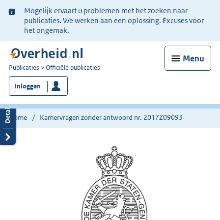
Ter
Mogelijk ervaart u problemen met het zoeken naar
informatie:
publicaties. We werken aan een oplossing. Excuses voor
het ongemak.
Menu
U
Publicaties
Officiële publicaties
bent
Inloggen
nu
hier:
Home
Kamervragen zonder antwoord nr. 2017Z09093