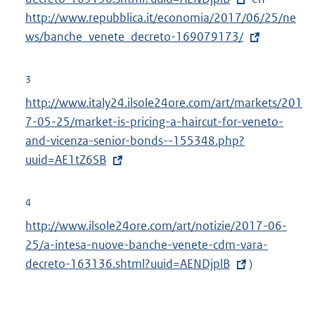
i
e
http://www.repubblica.it/economia/2017/06/25/ne
x
n
r
ws/banche_venete_decreto-169079173/
t
k
n
e
:
e
r
3
l
n
E
http://www.italy24.ilsole24ore.com/art/markets/201
i
e
x
7-05-25/market-is-pricing-a-haircut-for-veneto-
n
l
t
and-vicenza-senior-bonds--155348.php?
k
i
e
uuid=AE1tZ6SB
:
n
r
k
n
4
:
e
E
http://www.ilsole24ore.com/art/notizie/2017-06-
l
x
25/a-intesa-nuove-banche-venete-cdm-vara-
i
t
decreto-163136.shtml?uuid=AENDjplB
)
n
e
k
r
: