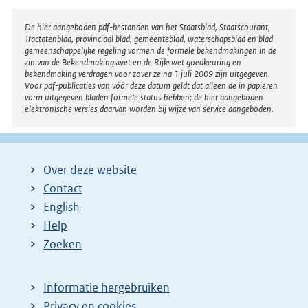
n
e
Disclaimer
De hier aangeboden pdf-bestanden van het Staatsblad, Staatscourant,
Tractatenblad, provinciaal blad, gemeenteblad, waterschapsblad en blad
l
gemeenschappelijke regeling vormen de formele bekendmakingen in de
i
zin van de Bekendmakingswet en de Rijkswet goedkeuring en
bekendmaking verdragen voor zover ze na 1 juli 2009 zijn uitgegeven.
n
Voor pdf-publicaties van vóór deze datum geldt dat alleen de in papieren
k
vorm uitgegeven bladen formele status hebben; de hier aangeboden
elektronische versies daarvan worden bij wijze van service aangeboden.
:
Over deze website
Contact
English
Help
Zoeken
Informatie hergebruiken
Privacy en cookies