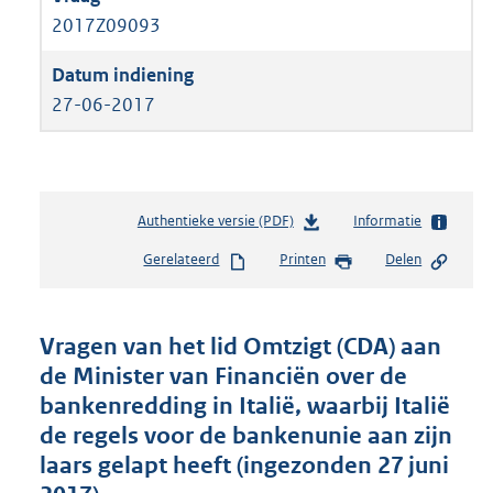
2017Z09093
27-06-2017
Authentieke versie (PDF)
b
Informatie
e
Gerelateerd
Printen
Delen
s
t
a
n
Vragen van het lid Omtzigt (CDA) aan
d
de Minister van Financiën over de
s
bankenredding in Italië, waarbij Italië
g
r
de regels voor de bankenunie aan zijn
o
laars gelapt heeft (ingezonden 27 juni
o