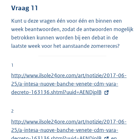
Vraag 11
Kunt u deze vragen één voor één en binnen een
week beantwoorden, zodat de antwoorden mogelijk
betrokken kunnen worden bij een debat in de
laatste week voor het aanstaande zomerreces?
1
E
http://www.ilsole24ore.com/art/notizie/2017-06-
x
25/a-intesa-nuove-banche-venete-cdm-vara-
t
decreto-163136.shtml?uuid=AENDjplB
e
r
2
n
E
http://www.ilsole24ore.com/art/notizie/2017-06-
e
x
25/a-intesa-nuove-banche-venete-cdm-vara-
l
t
decreto-163136.shtml?uuid=AENDjplB
en
E