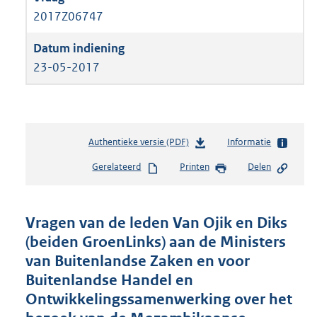
2017Z06747
23-05-2017
Authentieke versie (PDF)
b
Informatie
e
Gerelateerd
Printen
Delen
s
t
a
n
Vragen van de leden Van Ojik en Diks
d
(beiden GroenLinks) aan de Ministers
s
van Buitenlandse Zaken en voor
g
r
Buitenlandse Handel en
o
Ontwikkelingssamenwerking over het
o