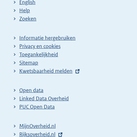
English
Help
Zoeken
Informatie hergebruiken
Privacy en cookies
Toegankelijkheid
Sitemap
E
Kwetsbaarheid melden
x
t
Open data
e
Linked Data Overheid
r
PUC Open Data
n
e
MijnOverheid.nl
l
E
Rijksoverheid.nl
i