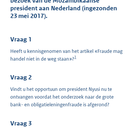
bezoek van de Mozambikaanse
t
president aan Nederland (ingezonden
t
e
23 mei 2017).
:
3
7
K
Vraag 1
b
Heeft u kennisgenomen van het artikel «Fraude mag
1
handel niet in de weg staan»?
Vraag 2
Vindt u het opportuun om president Nyusi nu te
ontvangen voordat het onderzoek naar de grote
bank- en obligatieleningenfraude is afgerond?
Vraag 3