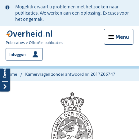
Ter
Mogelijk ervaart u problemen met het zoeken naar
informatie:
publicaties. We werken aan een oplossing. Excuses voor
het ongemak.
Menu
U
Publicaties
Officiële publicaties
bent
Inloggen
nu
hier:
Home
Kamervragen zonder antwoord nr. 2017Z06747