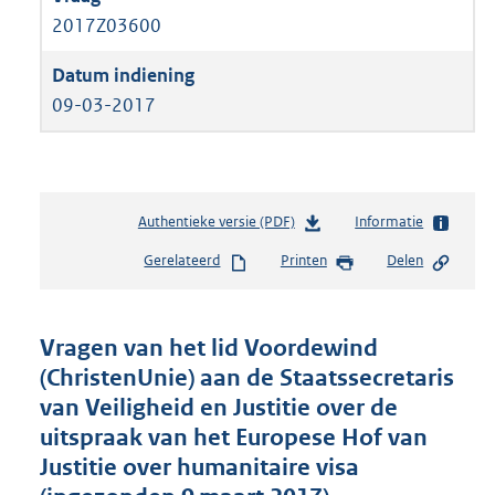
2017Z03600
09-03-2017
Authentieke versie (PDF)
b
Informatie
e
Gerelateerd
Printen
Delen
s
t
a
n
Vragen van het lid Voordewind
d
(ChristenUnie) aan de Staatssecretaris
s
van Veiligheid en Justitie over de
g
r
uitspraak van het Europese Hof van
o
Justitie over humanitaire visa
o