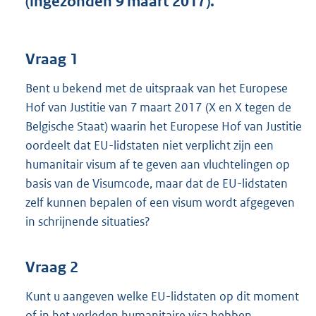
(ingezonden 9 maart 2017).
t
t
e
:
Vraag 1
3
5
Bent u bekend met de uitspraak van het Europese
K
Hof van Justitie van 7 maart 2017 (X en X tegen de
b
Belgische Staat) waarin het Europese Hof van Justitie
oordeelt dat EU-lidstaten niet verplicht zijn een
humanitair visum af te geven aan vluchtelingen op
basis van de Visumcode, maar dat de EU-lidstaten
zelf kunnen bepalen of een visum wordt afgegeven
in schrijnende situaties?
Vraag 2
Kunt u aangeven welke EU-lidstaten op dit moment
of in het verleden humanitaire visa hebben