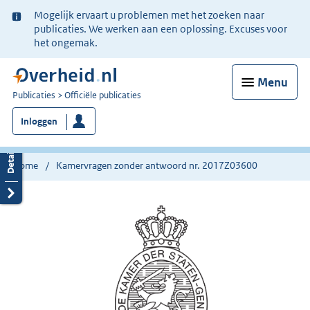
Ter
Mogelijk ervaart u problemen met het zoeken naar
informatie:
publicaties. We werken aan een oplossing. Excuses voor
het ongemak.
Menu
U
Publicaties
Officiële publicaties
bent
Inloggen
nu
hier:
Home
Kamervragen zonder antwoord nr. 2017Z03600