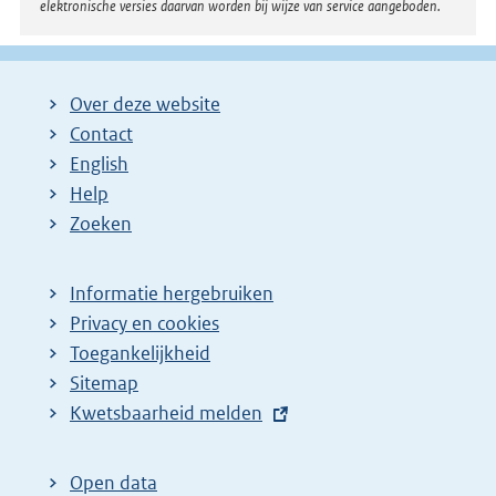
elektronische versies daarvan worden bij wijze van service aangeboden.
Over deze website
Contact
English
Help
Zoeken
Informatie hergebruiken
Privacy en cookies
Toegankelijkheid
Sitemap
E
Kwetsbaarheid melden
x
t
Open data