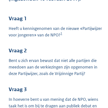
o
t
t
e
Vraag 1
:
3
Heeft u kennisgenomen van de nieuwe «Partijwijzer
5
1
voor jongeren» van de NPO?
K
b
Vraag 2
Bent u zich ervan bewust dat niet alle partijen die
meedoen aan de verkiezingen zijn opgenomen in
deze Partijwijzer, zoals de Vrijzinnige Partij?
Vraag 3
In hoeverre bent u van mening dat de NPO, wiens
taak het is om bij te dragen aan publiek debat en