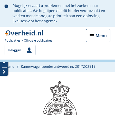
Ter
Mogelijk ervaart u problemen met het zoeken naar
informatie:
publicaties. We begrijpen dat dit hinder veroorzaakt en
werken met de hoogste prioriteit aan een oplossing.
Excuses voor het ongemak.
Menu
U
Publicaties
Officiële publicaties
bent
Inloggen
nu
hier:
Home
Kamervragen zonder antwoord nr. 2017Z02515