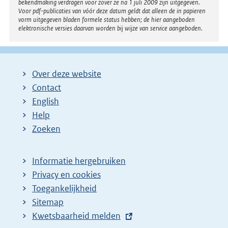
bekendmaking verdragen voor zover ze na 1 juli 2009 zijn uitgegeven.
n
Voor pdf-publicaties van vóór deze datum geldt dat alleen de in papieren
vorm uitgegeven bladen formele status hebben; de hier aangeboden
k
elektronische versies daarvan worden bij wijze van service aangeboden.
:
Over deze website
Contact
English
Help
Zoeken
Informatie hergebruiken
Privacy en cookies
Toegankelijkheid
Sitemap
E
Kwetsbaarheid melden