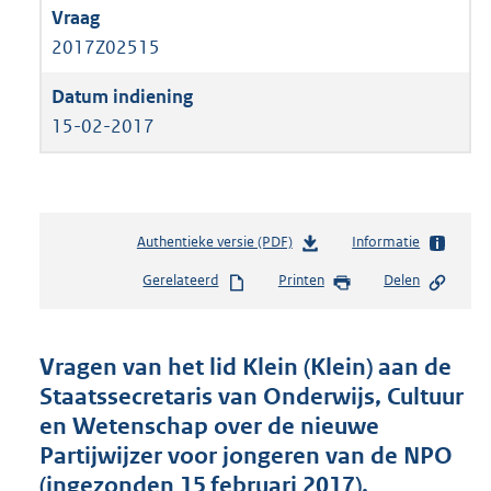
2017Z02515
15-02-2017
Authentieke versie (PDF)
b
Informatie
e
Gerelateerd
Printen
Delen
s
t
a
n
Vragen van het lid Klein (Klein) aan de
d
Staatssecretaris van Onderwijs, Cultuur
s
en Wetenschap over de nieuwe
g
r
Partijwijzer voor jongeren van de NPO
o
(ingezonden 15 februari 2017).