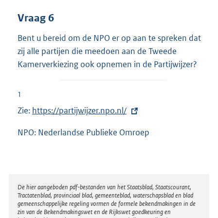
Vraag 6
Bent u bereid om de NPO er op aan te spreken dat
zij alle partijen die meedoen aan de Tweede
Kamerverkiezing ook opnemen in de Partijwijzer?
1
Zie:
E
https://partijwijzer.npo.nl/
x
NPO: Nederlandse Publieke Omroep
t
e
r
n
Disclaimer
De hier aangeboden pdf-bestanden van het Staatsblad, Staatscourant,
e
Tractatenblad, provinciaal blad, gemeenteblad, waterschapsblad en blad
l
gemeenschappelijke regeling vormen de formele bekendmakingen in de
zin van de Bekendmakingswet en de Rijkswet goedkeuring en
i