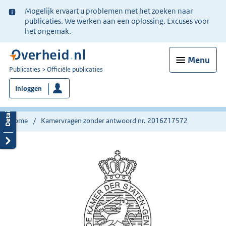
Ter
Mogelijk ervaart u problemen met het zoeken naar
informatie:
publicaties. We werken aan een oplossing. Excuses voor
het ongemak.
Menu
U
Publicaties
Officiële publicaties
bent
Inloggen
nu
hier:
Home
Kamervragen zonder antwoord nr. 2016Z17572