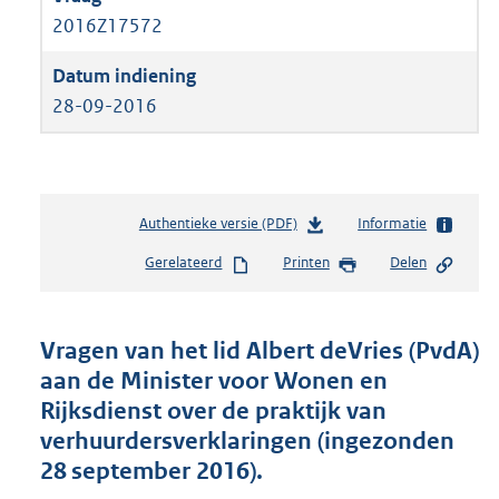
2016Z17572
28-09-2016
Authentieke versie (PDF)
b
Informatie
e
Gerelateerd
Printen
Delen
s
t
a
n
Vragen van het lid Albert deVries (PvdA)
d
aan de Minister voor Wonen en
s
Rijksdienst over de praktijk van
g
r
verhuurdersverklaringen (ingezonden
o
28 september 2016).
o