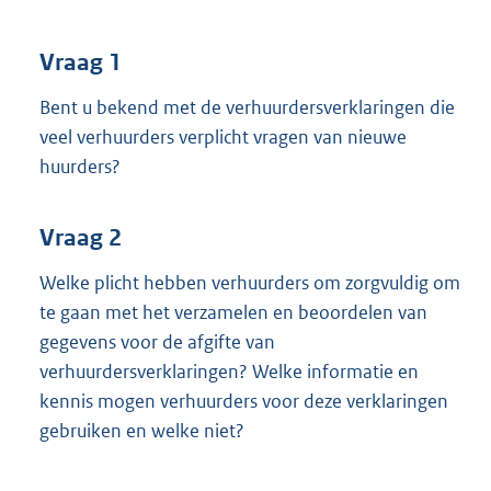
t
t
e
Vraag 1
:
3
Bent u bekend met de verhuurdersverklaringen die
7
veel verhuurders verplicht vragen van nieuwe
K
huurders?
b
Vraag 2
Welke plicht hebben verhuurders om zorgvuldig om
te gaan met het verzamelen en beoordelen van
gegevens voor de afgifte van
verhuurdersverklaringen? Welke informatie en
kennis mogen verhuurders voor deze verklaringen
gebruiken en welke niet?