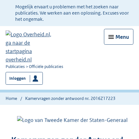
Ter
Mogelijk ervaart u problemen met het zoeken naar
informatie:
publicaties. We werken aan een oplossing. Excuses voor
het ongemak.
Menu
U
Publicaties
Officiële publicaties
bent
Inloggen
nu
hier:
Home
Kamervragen zonder antwoord nr. 2016Z17223