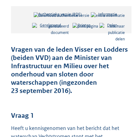
Authentieke versie (PDF)
b
Informatie
e
Gerelateerd
Printen
Delen
s
t
a
n
Vragen van de leden Visser en Lodders
d
(beiden VVD) aan de Minister van
s
Infrastructuur en Milieu over het
g
r
onderhoud van sloten door
o
waterschappen (ingezonden
o
23 september 2016).
t
t
e
:
Vraag 1
3
7
Heeft u kennisgenomen van het bericht dat het
K
waterschap Vechtstromen stopt met het
b