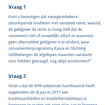
t
Vraag 1
t
e
:
Kunt u bevestigen dat «wurgkredieten»
4
(doorlopende kredieten met variabele rente, waarbij
0
de geldgever de rente zo hoog stelt dat de
K
consument niet of nauwelijks aflost en waarvoor
b
geen alternatieve geldgever is te vinden), waar
consumentenprogramma Kassa en Stichting
Geldbelangen de afgelopen maanden aandacht
1
voor hebben gevraagd, nog altijd voorkomen?
Vraag 2
Vindt u dat de AFM voldoende handhavend heeft
opgetreden als zij pas in 2015 aan
kredietaanbieders en kredietbemiddelaars is
begonnen te vragen om «een plan aan te leveren»