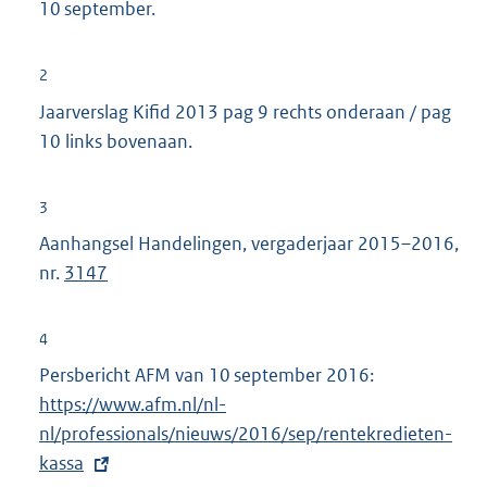
10 september.
2
Jaarverslag Kifid 2013 pag 9 rechts onderaan / pag
10 links bovenaan.
3
Aanhangsel Handelingen, vergaderjaar 2015–2016,
nr.
3147
4
Persbericht AFM van 10 september 2016:
E
https://www.afm.nl/nl-
x
nl/professionals/nieuws/2016/sep/rentekredieten-
t
kassa
e