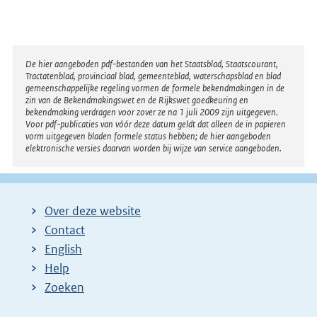
r
n
e
l
Disclaimer
De hier aangeboden pdf-bestanden van het Staatsblad, Staatscourant,
Tractatenblad, provinciaal blad, gemeenteblad, waterschapsblad en blad
i
gemeenschappelijke regeling vormen de formele bekendmakingen in de
n
zin van de Bekendmakingswet en de Rijkswet goedkeuring en
bekendmaking verdragen voor zover ze na 1 juli 2009 zijn uitgegeven.
k
Voor pdf-publicaties van vóór deze datum geldt dat alleen de in papieren
:
vorm uitgegeven bladen formele status hebben; de hier aangeboden
elektronische versies daarvan worden bij wijze van service aangeboden.
Over deze website
Contact
English
Help
Zoeken