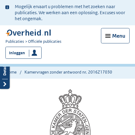
Ter
Mogelijk ervaart u problemen met het zoeken naar
informatie:
publicaties. We werken aan een oplossing. Excuses voor
het ongemak.
Menu
U
Publicaties
Officiële publicaties
bent
Inloggen
nu
hier:
Home
Kamervragen zonder antwoord nr. 2016Z17030