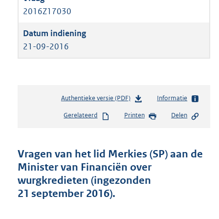
2016Z17030
21-09-2016
Authentieke versie (PDF)
b
Informatie
e
Gerelateerd
Printen
Delen
s
t
a
n
Vragen van het lid Merkies (SP) aan de
d
Minister van Financiën over
s
wurgkredieten (ingezonden
g
r
21 september 2016).
o
o