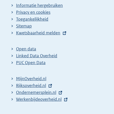
Informatie hergebruiken
Privacy en cookies
Toegankelijkheid
Sitemap
E
Kwetsbaarheid melden
x
t
Open data
e
Linked Data Overheid
r
PUC Open Data
n
e
MijnOverheid.nl
l
E
Rijksoverheid.nl
i
x
E
Ondernemersplein.nl
n
t
x
E
Werkenbijdeoverheid.nl
k
e
t
x
:
r
e
t