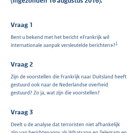
(ingezonden 16 augustus 2016).
t
t
e
:
Vraag 1
3
9
Bent u bekend met het bericht «Frankrijk wil
K
1
internationale aanpak versleutelde berichten»?
b
Vraag 2
Zijn de voorstellen die Frankrijk naar Duitsland heeft
gestuurd ook naar de Nederlandse overheid
gestuurd? Zo ja, wat zijn die voorstellen?
Vraag 3
Deelt u de analyse dat terroristen niet afhankelijk
zijn van berichtenapps als Whatsapp en Telegram en