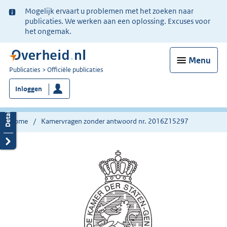
Ter
Mogelijk ervaart u problemen met het zoeken naar
informatie:
publicaties. We werken aan een oplossing. Excuses voor
het ongemak.
Menu
U
Publicaties
Officiële publicaties
bent
Inloggen
nu
hier:
Home
Kamervragen zonder antwoord nr. 2016Z15297