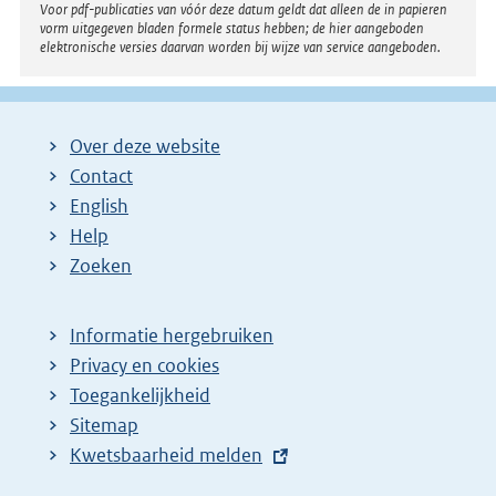
i
Voor pdf-publicaties van vóór deze datum geldt dat alleen de in papieren
n
vorm uitgegeven bladen formele status hebben; de hier aangeboden
elektronische versies daarvan worden bij wijze van service aangeboden.
k
:
Over deze website
Contact
English
Help
Zoeken
Informatie hergebruiken
Privacy en cookies
Toegankelijkheid
Sitemap
E
Kwetsbaarheid melden
x