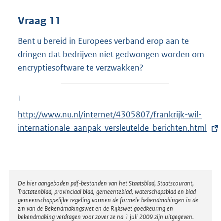
Vraag 11
Bent u bereid in Europees verband erop aan te
dringen dat bedrijven niet gedwongen worden om
encryptiesoftware te verzwakken?
1
E
http://www.nu.nl/internet/4305807/frankrijk-wil-
x
internationale-aanpak-versleutelde-berichten.html
t
e
r
n
Disclaimer
De hier aangeboden pdf-bestanden van het Staatsblad, Staatscourant,
Tractatenblad, provinciaal blad, gemeenteblad, waterschapsblad en blad
e
gemeenschappelijke regeling vormen de formele bekendmakingen in de
l
zin van de Bekendmakingswet en de Rijkswet goedkeuring en
bekendmaking verdragen voor zover ze na 1 juli 2009 zijn uitgegeven.