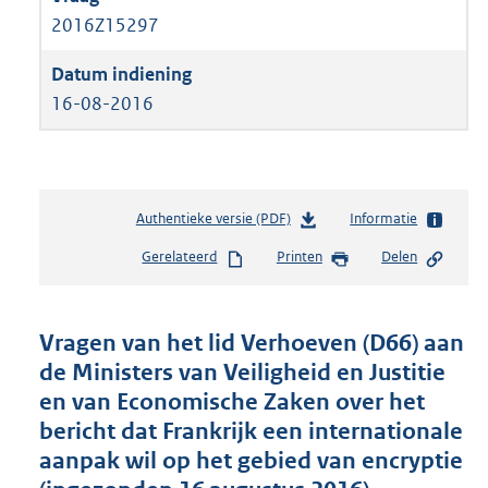
2016Z15297
16-08-2016
Authentieke versie (PDF)
b
Informatie
e
Gerelateerd
Printen
Delen
s
t
a
n
Vragen van het lid Verhoeven (D66) aan
d
de Ministers van Veiligheid en Justitie
s
en van Economische Zaken over het
g
r
bericht dat Frankrijk een internationale
o
aanpak wil op het gebied van encryptie
o