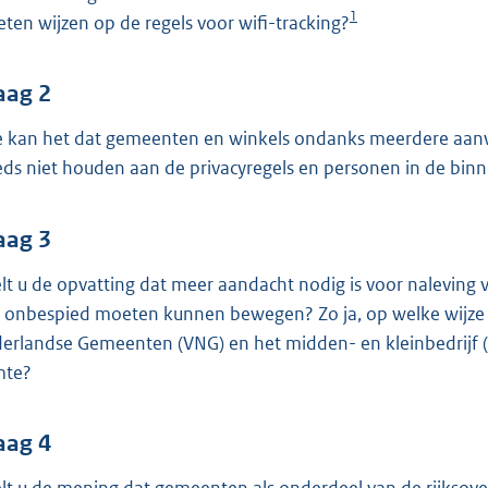
o
1
ten wijzen op de regels voor wifi-tracking?
o
t
t
aag 2
e
 kan het dat gemeenten en winkels ondanks meerdere aanwi
:
eds niet houden aan de privacyregels en personen in de bi
3
7
aag 3
K
b
lt u de opvatting dat meer aandacht nodig is voor naleving
h onbespied moeten kunnen bewegen? Zo ja, op welke wijz
erlandse Gemeenten (VNG) en het midden- en kleinbedrijf (
mte?
aag 4