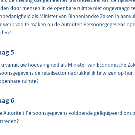
lt u de mening dat gemeenten als onderdeel van de rijksover
den door mensen in de openbare ruimte niet ongevraagd te v
hoedanigheid als Minister van Binnenlandse Zaken in aanvu
r werk van te maken nu de Autoriteit Persoonsgegevens opni
uden?
aag 5
t u vanuit uw hoedanigheid als Minister van Economische Za
soonsgegevens de retailsector nadrukkelijk te wijzen op hun
openbare ruimte?
aag 6
de Autoriteit Persoonsgegevens voldoende geëquipeerd om bed
rtreden?