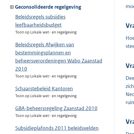
moe
Geconsolideerde regelgeving
Beleidsregels subsidies
leefbaarheidsbudget
Vr
Toon op Lokale wet- en regelgeving
Hoe
Beleidsregels Afwijken van
ste
bestemmingsplannen en
beheersverordeningen Wabo Zaanstad
Vr
2010
Toon op Lokale wet- en regelgeving
Dee
zic
Schaarstebeleid Kantoren
Ned
Toon op Lokale wet- en regelgeving
rui
GBA-beheersregeling Zaanstad 2010
Toon op Lokale wet- en regelgeving
Vr
Subsidieplafonds 2011 beleidsvelden