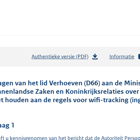
Authentieke versie (PDF)
b
Informatie
e
s
t
agen van het lid Verhoeven (D66) aan de Min
a
nnenlandse Zaken en Koninkrijksrelaties over
n
et houden aan de regels voor wifi-tracking (in
d
s
g
aag 1
r
ft u kennisgenomen van het bericht dat de Autoriteit Per