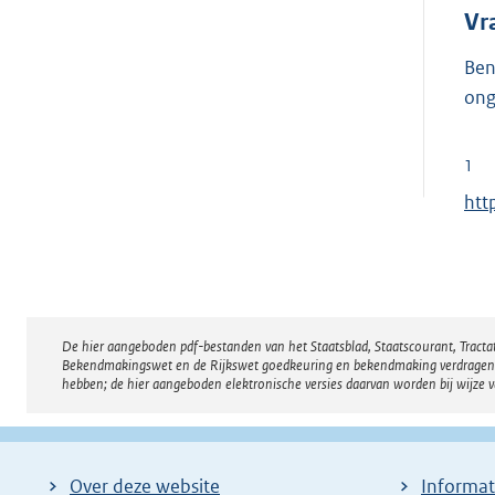
Vr
Ben
ong
1
E
htt
x
t
e
r
De hier aangeboden pdf-bestanden van het Staatsblad, Staatscourant, Tract
Disclaimer
n
Bekendmakingswet en de Rijkswet goedkeuring en bekendmaking verdragen voor
e
hebben; de hier aangeboden elektronische versies daarvan worden bij wijze 
l
i
n
Over deze website
Informat