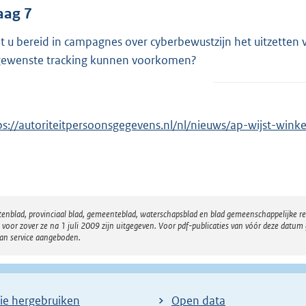
aag 7
t u bereid in campagnes over cyberbewustzijn het uitzette
ewenste tracking kunnen voorkomen?
ps://autoriteitpersoonsgegevens.nl/nl/nieuws/ap-wijst-wi
atenblad, provinciaal blad, gemeenteblad, waterschapsblad en blad gemeenschappelijke 
 zover ze na 1 juli 2009 zijn uitgegeven. Voor pdf-publicaties van vóór deze datum g
van service aangeboden.
ie hergebruiken
Open data