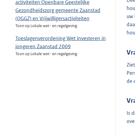
Dee
activiteiten Openbare Geestelijke
hou
Gezondheidszorg gemeente Zaanstad
uw 
(OGGZ) en Vrijwilligersactiviteiten
daa
Toon op Lokale wet- en regelgeving
ho
Toeslagenverordening Wet investeren in
jongeren Zaanstad 2009
Vr
Toon op Lokale wet- en regelgeving
Zie
Per
de 
Vr
Is 
ove