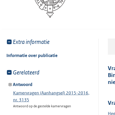
Toon
Extra informatie
meer
van:
Informatie over publicatie
Vr
Toon
Gerelateerd
Bi
meer
ni
van:
Antwoord
Kamervragen (Aanhangsel) 2015-2016,
nr. 3135
Vr
Antwoord op de gestelde kamervragen
Hee