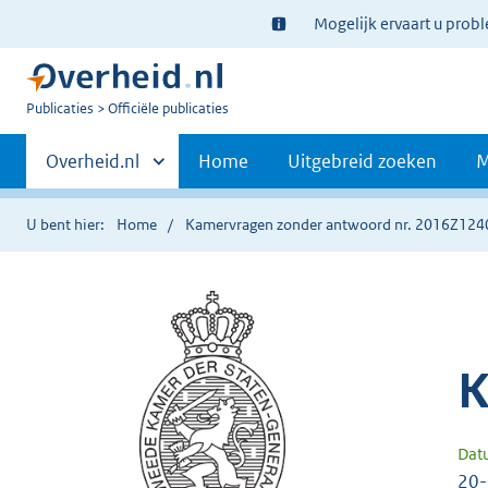
Ter
Mogelijk ervaart u prob
informatie:
U
Publicaties
Officiële publicaties
bent
Primaire
nu
Andere
Overheid.nl
Home
Uitgebreid zoeken
M
hier:
sites
navigatie
binnen
U bent hier:
Home
Kamervragen zonder antwoord nr. 2016Z124
K
Dat
20-