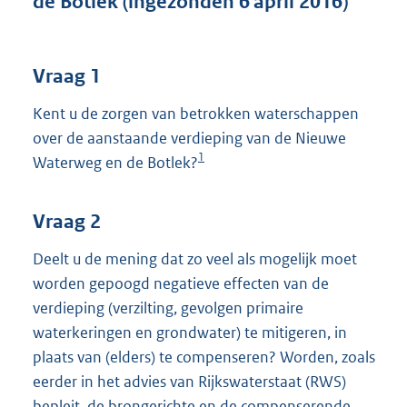
de Botlek (ingezonden 6 april 2016)
t
t
e
:
Vraag 1
4
0
Kent u de zorgen van betrokken waterschappen
K
over de aanstaande verdieping van de Nieuwe
b
1
Waterweg en de Botlek?
Vraag 2
Deelt u de mening dat zo veel als mogelijk moet
worden gepoogd negatieve effecten van de
verdieping (verzilting, gevolgen primaire
waterkeringen en grondwater) te mitigeren, in
plaats van (elders) te compenseren? Worden, zoals
eerder in het advies van Rijkswaterstaat (RWS)
bepleit, de brongerichte en de compenserende