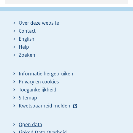
Over deze website
Contact
English
Help
Zoeken
Informatie hergebruiken
Privacy en cookies
Toegankelijkheid
Sitemap
E
Kwetsbaarheid melden
x
t
Open data
e
Linked Data Overheid