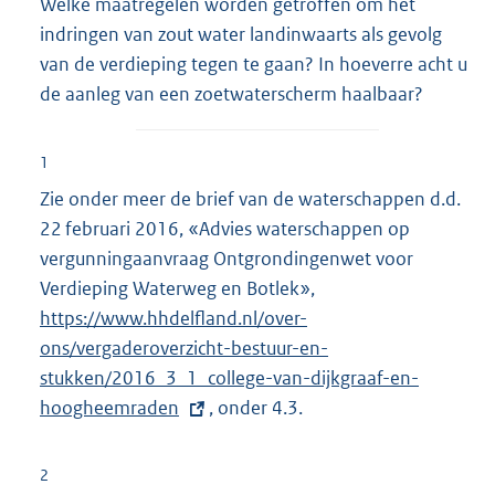
Welke maatregelen worden getroffen om het
indringen van zout water landinwaarts als gevolg
van de verdieping tegen te gaan? In hoeverre acht u
de aanleg van een zoetwaterscherm haalbaar?
1
Zie onder meer de brief van de waterschappen d.d.
22 februari 2016, «Advies waterschappen op
vergunningaanvraag Ontgrondingenwet voor
Verdieping Waterweg en Botlek»,
E
https://www.hhdelfland.nl/over-
x
ons/vergaderoverzicht-bestuur-en-
t
stukken/2016_3_1_college-van-dijkgraaf-en-
e
hoogheemraden
, onder 4.3.
r
n
e
2