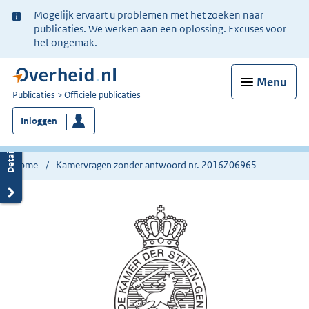
Ter
Mogelijk ervaart u problemen met het zoeken naar
informatie:
publicaties. We werken aan een oplossing. Excuses voor
het ongemak.
Menu
U
Publicaties
Officiële publicaties
bent
Inloggen
nu
hier:
Home
Kamervragen zonder antwoord nr. 2016Z06965