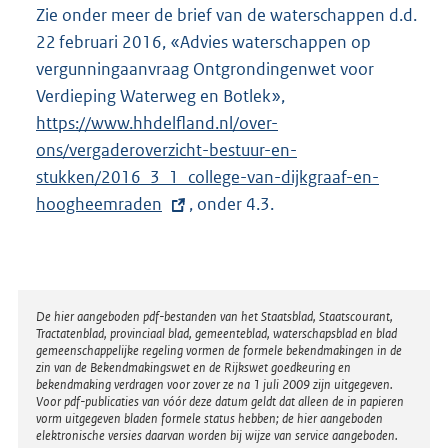
l
Zie onder meer de brief van de waterschappen d.d.
i
22 februari 2016, «Advies waterschappen op
n
vergunningaanvraag Ontgrondingenwet voor
k
Verdieping Waterweg en Botlek»,
E
:
https://www.hhdelfland.nl/over-
x
ons/vergaderoverzicht-bestuur-en-
t
stukken/2016_3_1_college-van-dijkgraaf-en-
e
hoogheemraden
, onder 4.3.
r
n
e
l
i
Disclaimer
De hier aangeboden pdf-bestanden van het Staatsblad, Staatscourant,
Tractatenblad, provinciaal blad, gemeenteblad, waterschapsblad en blad
n
gemeenschappelijke regeling vormen de formele bekendmakingen in de
k
zin van de Bekendmakingswet en de Rijkswet goedkeuring en
bekendmaking verdragen voor zover ze na 1 juli 2009 zijn uitgegeven.
:
Voor pdf-publicaties van vóór deze datum geldt dat alleen de in papieren
vorm uitgegeven bladen formele status hebben; de hier aangeboden
elektronische versies daarvan worden bij wijze van service aangeboden.