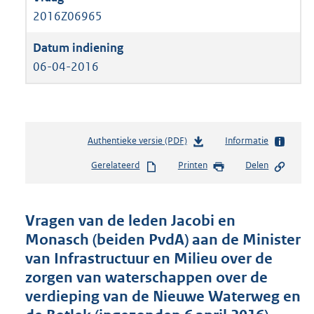
2016Z06965
06-04-2016
Authentieke versie (PDF)
b
Informatie
e
Gerelateerd
Printen
Delen
s
t
a
n
Vragen van de leden Jacobi en
d
Monasch (beiden PvdA) aan de Minister
s
van Infrastructuur en Milieu over de
g
r
zorgen van waterschappen over de
o
verdieping van de Nieuwe Waterweg en
o