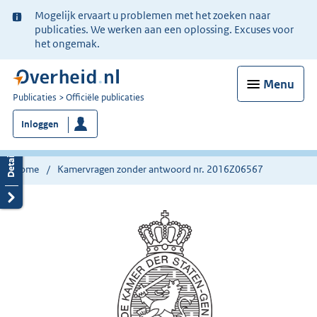
Ter
Mogelijk ervaart u problemen met het zoeken naar
informatie:
publicaties. We werken aan een oplossing. Excuses voor
het ongemak.
Menu
U
Publicaties
Officiële publicaties
bent
Inloggen
nu
hier:
Home
Kamervragen zonder antwoord nr. 2016Z06567