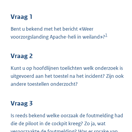
t
t
e
Vraag 1
:
3
Bent u bekend met het bericht «Weer
7
1
voorzorgslanding Apache-heli in weiland»?
K
b
Vraag 2
Kunt u op hoofdlijnen toelichten welk onderzoek is
uitgevoerd aan het toestel na het incident? Zijn ook
andere toestellen onderzocht?
Vraag 3
Is reeds bekend welke oorzaak de foutmelding had
die de piloot in de cockpit kreeg? Zo ja, wat
veroorzaakte de foutmelding? Was er sprake van