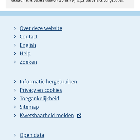
elektronische versies daarvan worden bij wijze van service aangeboden.
Over deze website
Contact
English
Help
Zoeken
Informatie hergebruiken
Privacy en cookies
Toegankelijkheid
Sitemap
E
Kwetsbaarheid melden
x
t
Open data