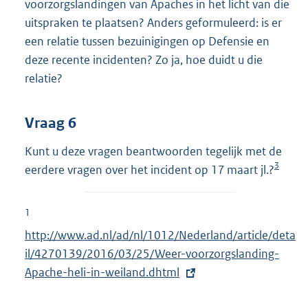
voorzorgslandingen van Apaches in het licht van die
uitspraken te plaatsen? Anders geformuleerd: is er
een relatie tussen bezuinigingen op Defensie en
deze recente incidenten? Zo ja, hoe duidt u die
relatie?
Vraag 6
Kunt u deze vragen beantwoorden tegelijk met de
3
eerdere vragen over het incident op 17 maart jl.?
1
E
http://www.ad.nl/ad/nl/1012/Nederland/article/deta
x
il/4270139/2016/03/25/Weer-voorzorgslanding-
t
Apache-heli-in-weiland.dhtml
e