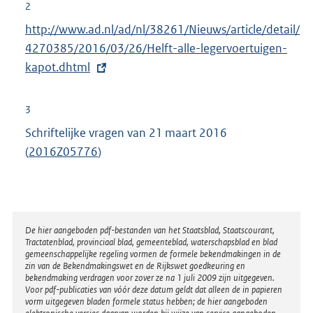
r
2
n
E
http://www.ad.nl/ad/nl/38261/Nieuws/article/detail/
e
x
4270385/2016/03/26/Helft-alle-legervoertuigen-
l
t
kapot.dhtml
i
e
n
r
3
k
n
Schriftelijke vragen van 21 maart 2016
:
e
(
2016Z05776
)
l
i
n
k
Disclaimer
De hier aangeboden pdf-bestanden van het Staatsblad, Staatscourant,
:
Tractatenblad, provinciaal blad, gemeenteblad, waterschapsblad en blad
gemeenschappelijke regeling vormen de formele bekendmakingen in de
zin van de Bekendmakingswet en de Rijkswet goedkeuring en
bekendmaking verdragen voor zover ze na 1 juli 2009 zijn uitgegeven.
Voor pdf-publicaties van vóór deze datum geldt dat alleen de in papieren
vorm uitgegeven bladen formele status hebben; de hier aangeboden