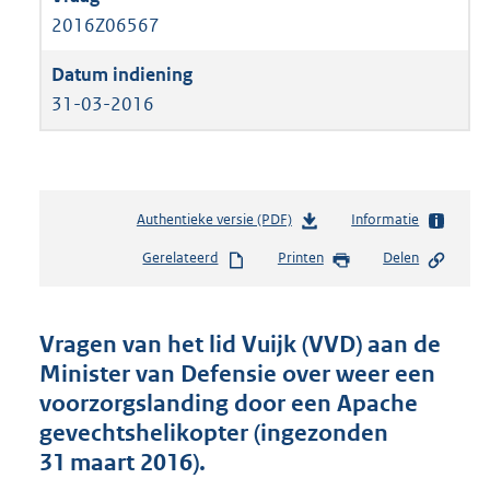
2016Z06567
31-03-2016
Authentieke versie (PDF)
b
Informatie
e
Gerelateerd
Printen
Delen
s
t
a
n
Vragen van het lid Vuijk (VVD) aan de
d
Minister van Defensie over weer een
s
voorzorgslanding door een Apache
g
r
gevechtshelikopter (ingezonden
o
31 maart 2016).
o