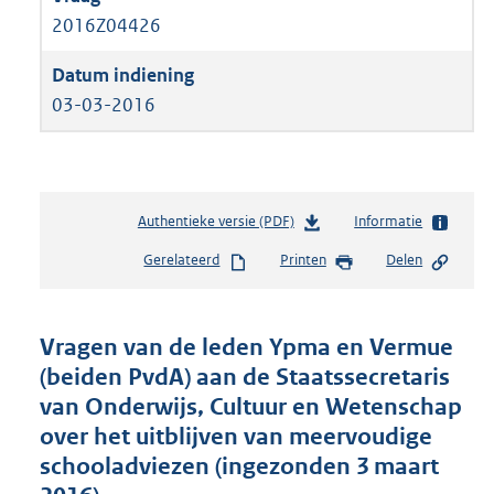
2016Z04426
03-03-2016
Authentieke versie (PDF)
b
Informatie
e
Gerelateerd
Printen
Delen
s
t
a
n
Vragen van de leden Ypma en Vermue
d
(beiden PvdA) aan de Staatssecretaris
s
van Onderwijs, Cultuur en Wetenschap
g
r
over het uitblijven van meervoudige
o
schooladviezen (ingezonden 3 maart
o