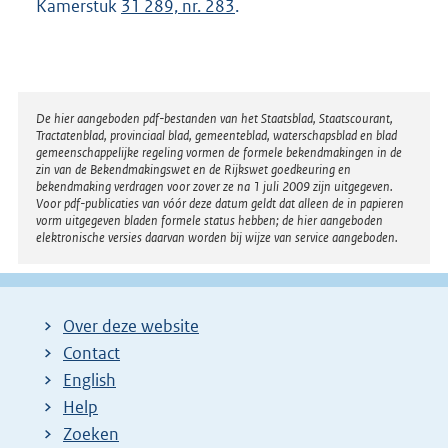
Kamerstuk
31 289, nr. 283
.
l
i
n
k
Disclaimer
De hier aangeboden pdf-bestanden van het Staatsblad, Staatscourant,
:
Tractatenblad, provinciaal blad, gemeenteblad, waterschapsblad en blad
gemeenschappelijke regeling vormen de formele bekendmakingen in de
zin van de Bekendmakingswet en de Rijkswet goedkeuring en
bekendmaking verdragen voor zover ze na 1 juli 2009 zijn uitgegeven.
Voor pdf-publicaties van vóór deze datum geldt dat alleen de in papieren
vorm uitgegeven bladen formele status hebben; de hier aangeboden
elektronische versies daarvan worden bij wijze van service aangeboden.
Over deze website
Contact
English
Help
Zoeken