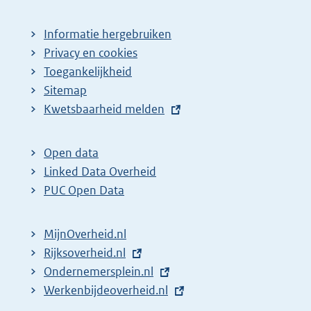
Informatie hergebruiken
Privacy en cookies
Toegankelijkheid
Sitemap
E
Kwetsbaarheid melden
x
t
Open data
e
Linked Data Overheid
r
PUC Open Data
n
e
MijnOverheid.nl
l
E
Rijksoverheid.nl
i
x
E
Ondernemersplein.nl
n
t
x
E
Werkenbijdeoverheid.nl
k
e
t
x