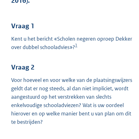
2016).
t
t
e
:
Vraag 1
3
9
Kent u het bericht «Scholen negeren oproep Dekker
K
1
over dubbel schooladvies»?
b
Vraag 2
Voor hoeveel en voor welke van de plaatsingswijzers
geldt dat er nog steeds, al dan niet impliciet, wordt
aangestuurd op het verstrekken van slechts
enkelvoudige schooladviezen? Wat is uw oordeel
hierover en op welke manier bent u van plan om dit
te bestrijden?