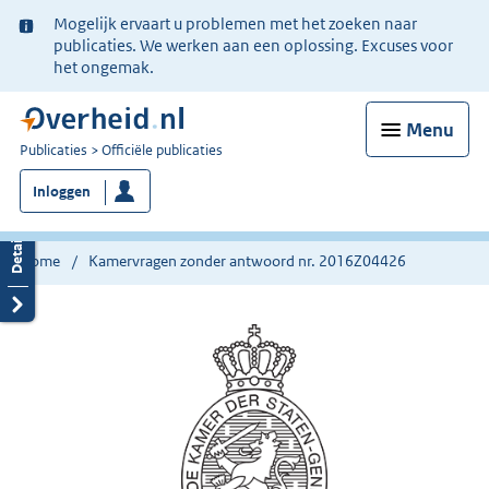
Ter
Mogelijk ervaart u problemen met het zoeken naar
informatie:
publicaties. We werken aan een oplossing. Excuses voor
het ongemak.
Menu
U
Publicaties
Officiële publicaties
bent
Inloggen
nu
hier:
Home
Kamervragen zonder antwoord nr. 2016Z04426