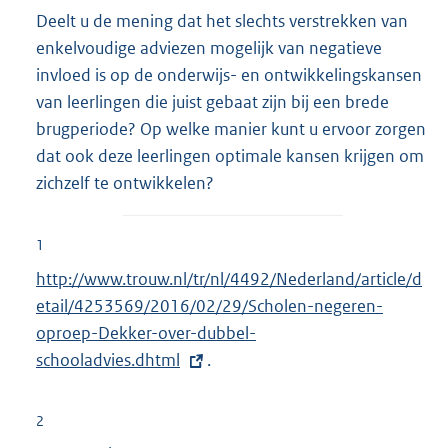
Deelt u de mening dat het slechts verstrekken van
enkelvoudige adviezen mogelijk van negatieve
invloed is op de onderwijs- en ontwikkelingskansen
van leerlingen die juist gebaat zijn bij een brede
brugperiode? Op welke manier kunt u ervoor zorgen
dat ook deze leerlingen optimale kansen krijgen om
zichzelf te ontwikkelen?
1
E
http://www.trouw.nl/tr/nl/4492/Nederland/article/d
x
etail/4253569/2016/02/29/Scholen-negeren-
t
oproep-Dekker-over-dubbel-
e
schooladvies.dhtml
.
r
n
2
e